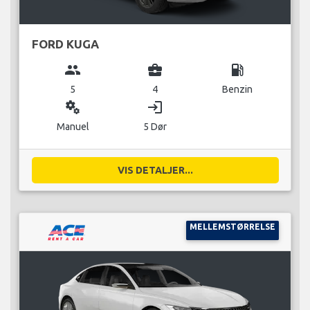
FORD KUGA
group
business_center
local_gas_station
5
4
Benzin
miscellaneous_services
login
Manuel
5 Dør
VIS DETALJER...
MELLEMSTØRRELSE