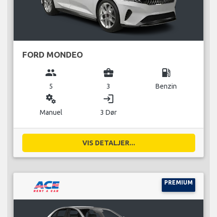
FORD MONDEO
group
business_center
local_gas_station
5
3
Benzin
miscellaneous_services
login
Manuel
3 Dør
VIS DETALJER...
PREMIUM