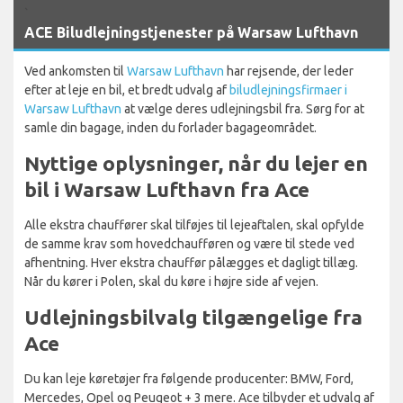
`
ACE Biludlejningstjenester på Warsaw Lufthavn
Ved ankomsten til
Warsaw Lufthavn
har rejsende, der leder
efter at leje en bil, et bredt udvalg af
biludlejningsfirmaer i
Warsaw Lufthavn
at vælge deres udlejningsbil fra. Sørg for at
samle din bagage, inden du forlader bagageområdet.
Nyttige oplysninger, når du lejer en
bil i Warsaw Lufthavn fra Ace
Alle ekstra chauffører skal tilføjes til lejeaftalen, skal opfylde
de samme krav som hovedchaufføren og være til stede ved
afhentning. Hver ekstra chauffør pålægges et dagligt tillæg.
Når du kører i Polen, skal du køre i højre side af vejen.
Udlejningsbilvalg tilgængelige fra
Ace
Du kan leje køretøjer fra følgende producenter: BMW, Ford,
Mercedes, Opel og Peugeot + 3 mere. Ace tilbyder et udvalg af