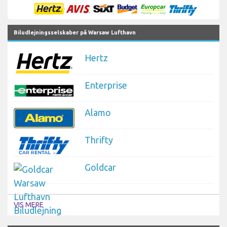
Biludlejningsselskaber på Warsaw Lufthavn
Hertz
Enterprise
Alamo
Thrifty
Goldcar
VIS MERE