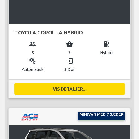
TOYOTA COROLLA HYBRID
group
business_center
local_gas_station
5
3
Hybrid
miscellaneous_services
login
Automatisk
3 Dør
VIS DETALJER...
MINIVAN MED 7 SÆDER