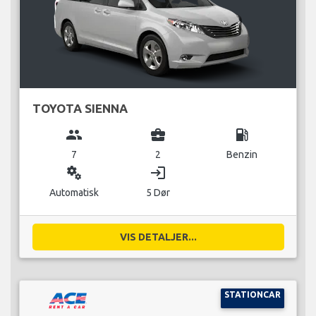
TOYOTA SIENNA
group
business_center
local_gas_station
7
2
Benzin
miscellaneous_services
login
Automatisk
5 Dør
VIS DETALJER...
STATIONCAR