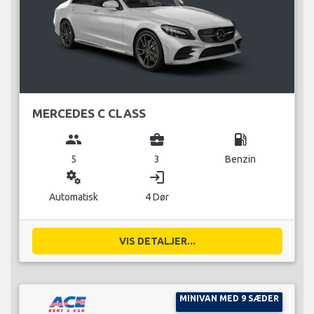
MERCEDES C CLASS
group
business_center
local_gas_station
5
3
Benzin
miscellaneous_services
login
Automatisk
4 Dør
VIS DETALJER...
MINIVAN MED 9 SÆDER