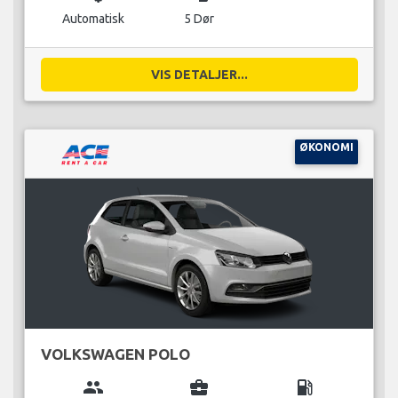
Automatisk
5 Dør
VIS DETALJER...
ØKONOMI
VOLKSWAGEN POLO
group
business_center
local_gas_station