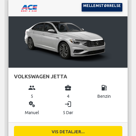
MELLEMSTØRRELSE
VOLKSWAGEN JETTA
group
business_center
local_gas_station
5
4
Benzin
miscellaneous_services
login
Manuel
5 Dør
VIS DETALJER...