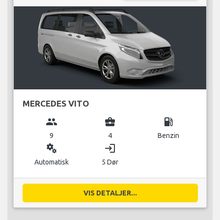
MERCEDES VITO
group
business_center
local_gas_station
9
4
Benzin
miscellaneous_services
login
Automatisk
5 Dør
VIS DETALJER...