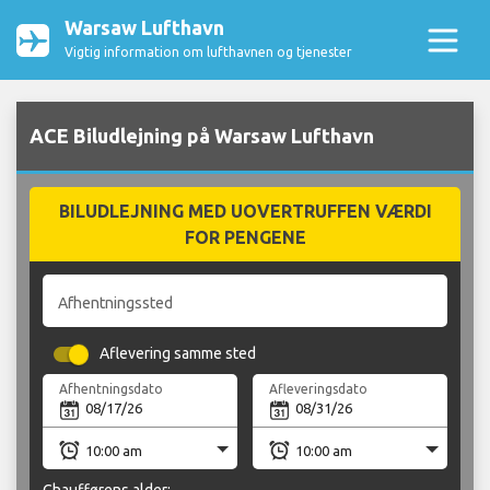
Warsaw Lufthavn
Vigtig information om lufthavnen og tjenester
ACE Biludlejning på Warsaw Lufthavn
BILUDLEJNING MED UOVERTRUFFEN VÆRDI
FOR PENGENE
Afhentningssted
Aflevering samme sted
Afhentningsdato
Afleveringsdato
Chaufførens alder: