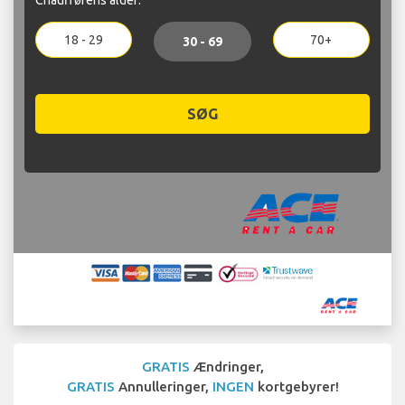
18 - 29
70+
30 - 69
SØG
GRATIS
Ændringer,
GRATIS
Annulleringer,
INGEN
kortgebyrer!