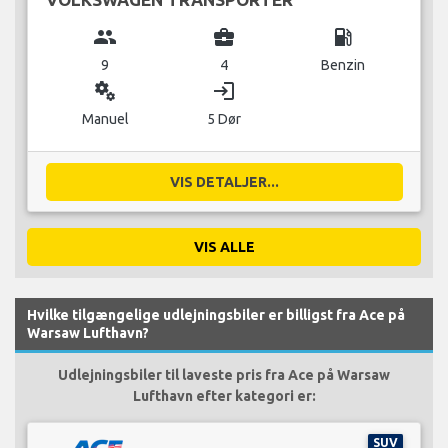
group
business_center
local_gas_station
9
4
Benzin
miscellaneous_services
login
Manuel
5 Dør
VIS DETALJER...
VIS ALLE
Hvilke tilgængelige udlejningsbiler er billigst fra Ace på
Warsaw Lufthavn?
Udlejningsbiler til laveste pris fra Ace på Warsaw
Lufthavn efter kategori er:
SUV