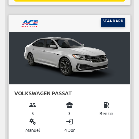
STANDARD
VOLKSWAGEN PASSAT
group
business_center
local_gas_station
5
3
Benzin
miscellaneous_services
login
Manuel
4 Dør