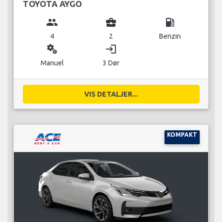
TOYOTA AYGO
group
business_center
local_gas_station
4
2
Benzin
miscellaneous_services
login
Manuel
3 Dør
VIS DETALJER...
KOMPAKT