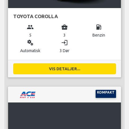
TOYOTA COROLLA
group
business_center
local_gas_station
5
3
Benzin
miscellaneous_services
login
Automatisk
3 Dør
VIS DETALJER...
KOMPAKT