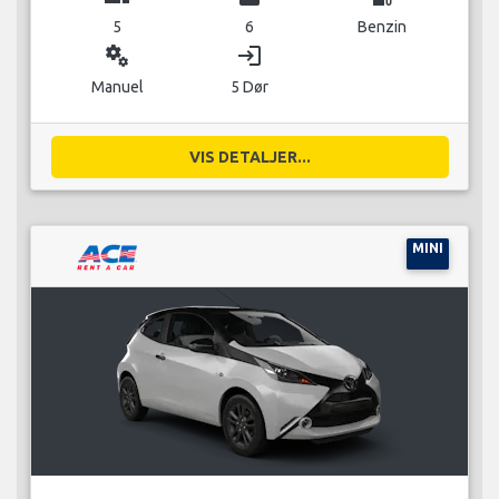
5
6
Benzin
miscellaneous_services
login
Manuel
5 Dør
VIS DETALJER...
MINI