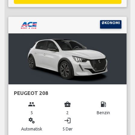
ØKONOMI
PEUGEOT 208
group
business_center
local_gas_station
5
2
Benzin
miscellaneous_services
login
Automatisk
5 Dør