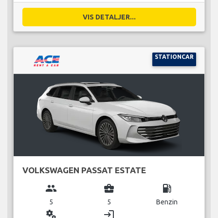
VIS DETALJER...
STATIONCAR
VOLKSWAGEN PASSAT ESTATE
group
business_center
local_gas_station
5
5
Benzin
miscellaneous_services
login