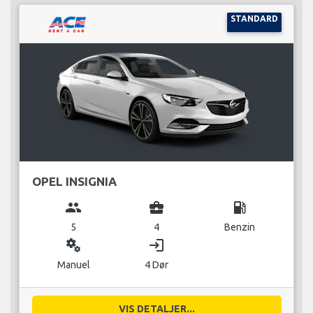
STANDARD
OPEL INSIGNIA
group
business_center
local_gas_station
5
4
Benzin
miscellaneous_services
login
Manuel
4 Dør
VIS DETALJER...