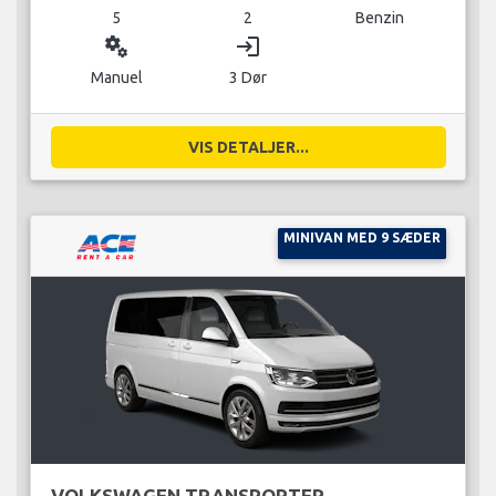
5
2
Benzin
miscellaneous_services
login
Manuel
3 Dør
VIS DETALJER...
MINIVAN MED 9 SÆDER
VOLKSWAGEN TRANSPORTER