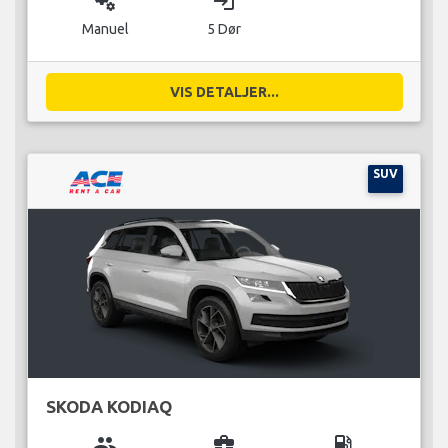
miscellaneous_services
login
Manuel
5 Dør
VIS DETALJER...
SUV
SKODA KODIAQ
group
business_center
local_gas_station