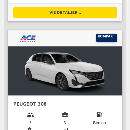
VIS DETALJER...
KOMPAKT
PEUGEOT 308
group
business_center
local_gas_station
5
3
Benzin