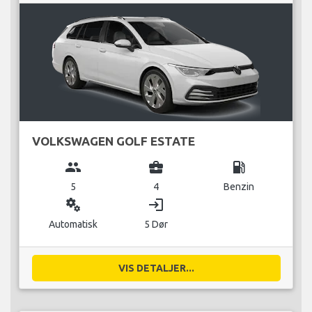
VOLKSWAGEN GOLF ESTATE
group
business_center
local_gas_station
5
4
Benzin
miscellaneous_services
login
Automatisk
5 Dør
VIS DETALJER...