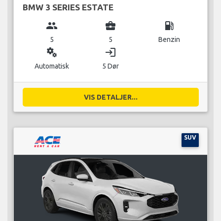
BMW 3 SERIES ESTATE
group
business_center
local_gas_station
5
5
Benzin
miscellaneous_services
login
Automatisk
5 Dør
VIS DETALJER...
SUV