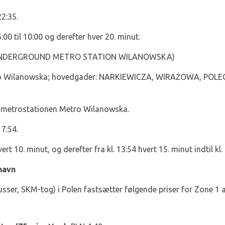
22:35.
:00 til 10:00 og derefter hver 20. minut.
NDERGROUND METRO STATION WILANOWSKA)
ro Wilanowska; hovedgader: NARKIEWICZA, WIRAŻOWA, POLE
d metrostationen Metro Wilanowska.
17:54.
vert 10. minut, og derefter fra kl. 13:54 hvert 15. minut indtil kl.
havn
usser, SKM-tog) i Polen fastsætter følgende priser for Zone 1 af 