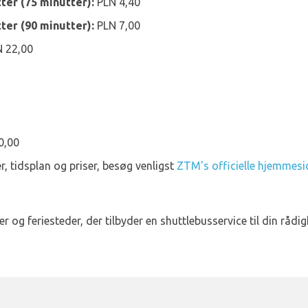
tter (75 minutter):
PLN 4,40
tter (90 minutter):
PLN 7,00
 22,00
0,00
r, tidsplan og priser, besøg venligst
ZTM's officielle hjemmesi
er og feriesteder, der tilbyder en shuttlebusservice til din rådig