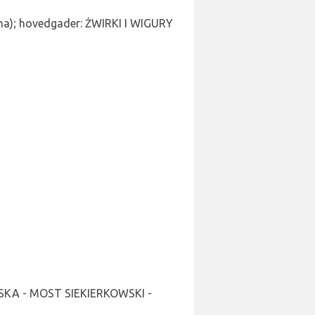
zna); hovedgader: ŻWIRKI I WIGURY
SKA - MOST SIEKIERKOWSKI -