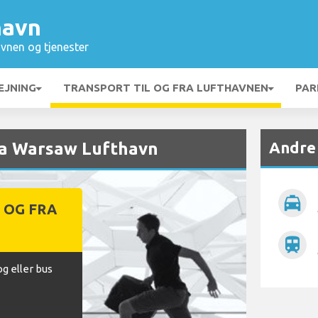
havn
vnen og tjenester
EJNING
TRANSPORT TIL OG FRA LUFTHAVNEN
PAR
Andre
fra Warsaw Lufthavn
local_taxi
 OG FRA
N
train
og eller bus