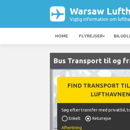
Warsaw Luft
Vigtig information om luftha
HOME
FLYREJSER
BILUDL
Bus Transport til og 
FIND TRANSPORT TIL
LUFTHAVNE
Søg efter transfer med privatbil, t
Enkelt
Returrejse
Afhentning