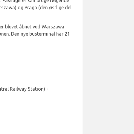
n. Passagerer kan bruge følgende
arszawa) og Praga (den østlige del
r er blevet åbnet ved Warszawa
onen. Den nye busterminal har 21
ral Railway Station) -