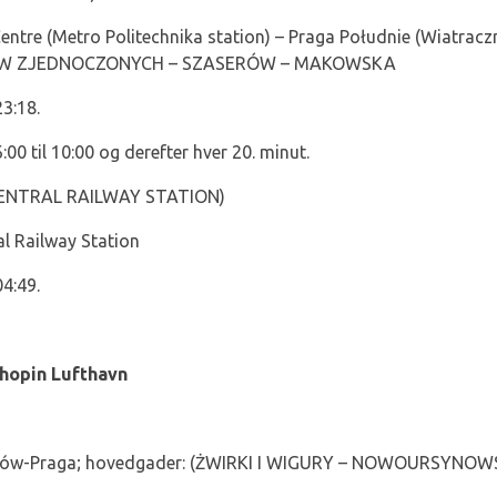
entre (Metro Politechnika station) – Praga Południe (Wiatrac
ANÓW ZJEDNOCZONYCH – SZASERÓW – MAKOWSKA
23:18.
:00 til 10:00 og derefter hver 20. minut.
ENTRAL RAILWAY STATION)
l Railway Station
04:49.
Chopin Lufthavn
ynów-Praga; hovedgader: (ŻWIRKI I WIGURY – NOWOURSYNOW