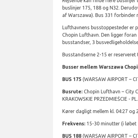
Rejsende kan finde flere buslinje
buslinjer 175, 188 og N32. Derudov
af Warszawa). Bus 331 forbinder
Lufthavnens busstoppesteder er pl
Chopin Lufthavn. Den ligger foran
busstandser, 3 busvedligeholdel
Busstandserne 2-15 er reserveret t
Busser mellem Warszawa Chopin
BUS 175
(WARSAW AIRPORT – CI
Busrute:
Chopin Lufthavn – City 
KRAKOWSKIE PRZEDMIEŚCIE - PL.
Kører dagligt mellem kl. 04:27 og 
Frekvens:
15-30 minutter (i løbet 
BUS 188
(WARSAW AIRPORT – CI