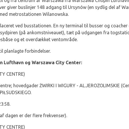
r til og fra centrum af Warszawa fra Warszawa Chopin Lufthav
er giver buslinjer 148 adgang til Ursynów (en sydlig del af W
 med metrostationen Wilanowska.
aceret ved busstationen. En ny terminal til busser og coache
 sydpiren (på ankomstniveauet), tæt på udgangen fra togstati
sesbåse og et overdækket ventområde.
il planlagte forbindelser.
 Lufthavn og Warszawa City Center:
TY CENTRE)
Centre; hovedgader ŻWIRKI I WIGURY - AL.JEROZOLIMSKIE (Cent
PIŁSUDSKIEGO.
23:58.
af dagen er der flere frekvenser).
TY CENTRE)