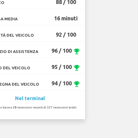
88 / 100
ZO
16 minuti
A MEDIA
92 / 100
TÀ DEL VEICOLO
96 / 100
emoji_events
ZIO DI ASSISTENZA
95 / 100
emoji_events
O DEL VEICOLO
94 / 100
emoji_events
GNA DEL VEICOLO
Nel terminal
in base a 28 recensioni recenti di 327 recensioni totali.