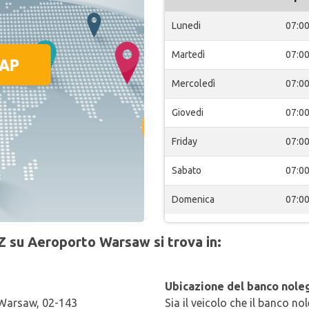
Lunedi
07:0
Martedì
07:0
Mercoledì
07:0
Giovedi
07:0
Friday
07:0
Sabato
07:0
Domenica
07:0
Z su Aeroporto Warsaw si trova in:
Ubicazione del banco noleg
, Warsaw, 02-143
Sia il veicolo che il banco no