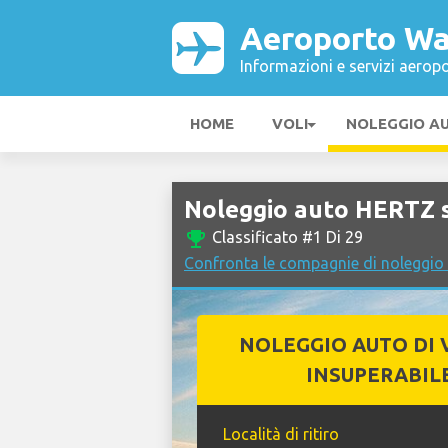
Aeroporto W
Informazioni e servizi aeropo
HOME
VOLI
NOLEGGIO A
Noleggio auto HERTZ 
emoji_events
Classificato #1 Di 29
Confronta le compagnie di noleggi
NOLEGGIO AUTO DI 
INSUPERABIL
Località di ritiro