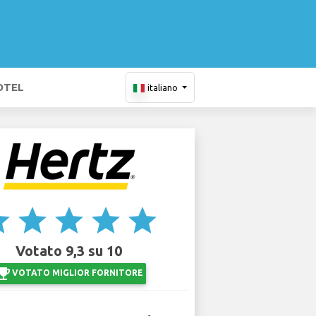
OTEL
italiano
ar
star
star
star
star
Votato 9,3 su 10
ji_events
VOTATO MIGLIOR FORNITORE