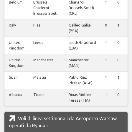
Belgium
Brussels
Charleroi
1
0
Charleroi
Brussels South
Brussels South
(CRL)
Italy
Pisa
Galileo Galilei
0
1
(PSA)
United
Leeds
Leeds/bradford
1
0
Kingdom
(LBA)
United
Manchester
Manchester
1
0
Kingdom
(MAN)
Spain
Malaga
Pablo Ruiz
1
1
Picasso (AGP)
Albania
Tirana
Rinas Mother
1
0
Teresa (TIA)
Voli di linea settimanali da Aeroporto Warsaw
operati da Ryanair