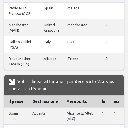
Pablo Ruiz
Spain
Malaga
3
V
Picasso (AGP)
Manchester
United
Manchester
2
V
(MAN)
Kingdom
Galileo Galilei
Italy
Pisa
2
V
(PSA)
Rinas Mother
Albania
Tirana
2
V
Teresa (TIA)
Voli di linea settimanali per Aeroporto Warsaw
operati da Ryanair
il paese
Destinazione
Aeroporto
lu
ma
Spain
Alicante
Alicante El Altet
1
1
(ALC)