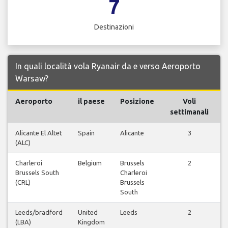
7
Destinazioni
In quali località vola Ryanair da e verso Aeroporto
Warsaw?
Aeroporto
il paese
Posizione
Voli
settimanali
Alicante El Altet
Spain
Alicante
3
V
(ALC)
Charleroi
Belgium
Brussels
2
V
Brussels South
Charleroi
(CRL)
Brussels
South
Leeds/bradford
United
Leeds
2
V
(LBA)
Kingdom