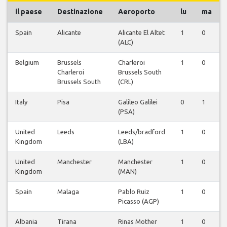
il paese
Destinazione
Aeroporto
lu
ma
Spain
Alicante
Alicante El Altet
1
0
(ALC)
Belgium
Brussels
Charleroi
1
0
Charleroi
Brussels South
Brussels South
(CRL)
Italy
Pisa
Galileo Galilei
0
1
(PSA)
United
Leeds
Leeds/bradford
1
0
Kingdom
(LBA)
United
Manchester
Manchester
1
0
Kingdom
(MAN)
Spain
Malaga
Pablo Ruiz
1
0
Picasso (AGP)
Albania
Tirana
Rinas Mother
1
0