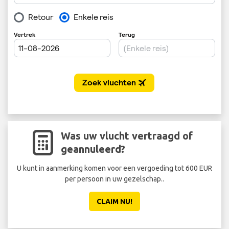
Was uw vlucht vertraagd of
geannuleerd?
U kunt in aanmerking komen voor een vergoeding tot 600 EUR
Sta 
per persoon in uw gezelschap..
ee
CLAIM NU!