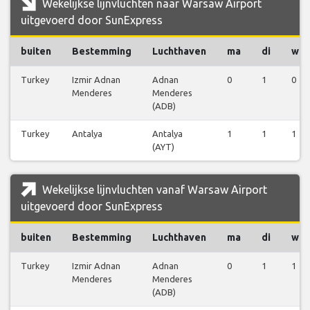
Wekelijkse lijnvluchten naar Warsaw Airport
uitgevoerd door SunExpress
buiten
Bestemming
Luchthaven
ma
di
wo
Turkey
Izmir Adnan
Adnan
0
1
0
Menderes
Menderes
(ADB)
Turkey
Antalya
Antalya
1
1
1
(AYT)
Wekelijkse lijnvluchten vanaf Warsaw Airport
uitgevoerd door SunExpress
buiten
Bestemming
Luchthaven
ma
di
wo
Turkey
Izmir Adnan
Adnan
0
1
1
Menderes
Menderes
(ADB)