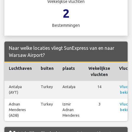
Wekelijkse vluchten
2
Bestemmingen
Naar welke locaties vliegt SunExpress van en naar
Warsaw Airport?
Luchthaven
buiten
plaats
Wekelijkse
Vluch
vluchten
Antalya
Turkey
Antalya
14
Vluch
(AYT)
bekijk
Adnan
Turkey
Izmir
3
Vluch
Menderes
Adnan
bekijk
(ADB)
Menderes