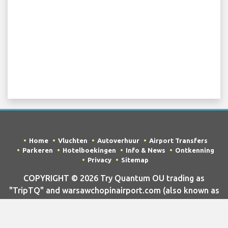
Home
Vluchten
Autoverhuur
Airport Transfers
Parkeren
Hotelboekingen
Info & News
Ontkenning
Privacy
Sitemap
COPYRIGHT © 2026 Try Quantum OU trading as
"TripTQ" and warsawchopinairport.com (also known as
TripTQ Warsaw Airport) / All Rights Reserved.
DISCLAIMER– Deze website is niet de officiële website van Warsaw