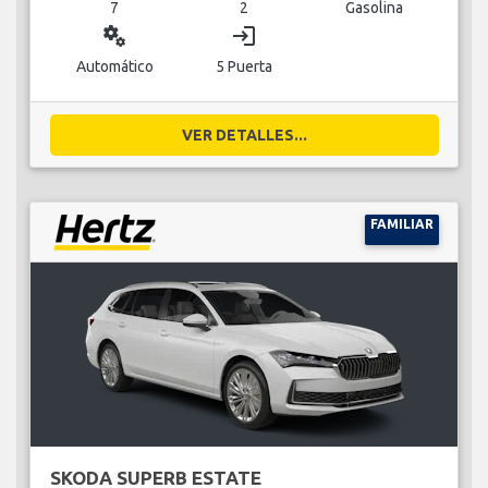
7
2
Gasolina
miscellaneous_services
login
Automático
5 Puerta
VER DETALLES...
FAMILIAR
SKODA SUPERB ESTATE