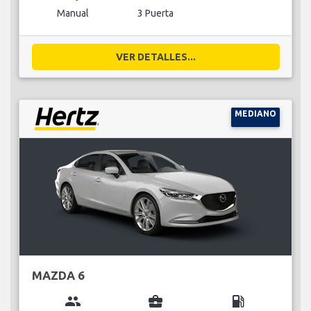
Manual
3 Puerta
VER DETALLES...
MEDIANO
MAZDA 6
group
business_center
local_gas_station