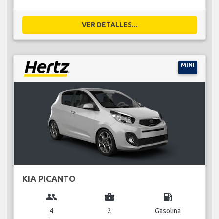
VER DETALLES...
MINI
KIA PICANTO
group
business_center
local_gas_station
4
2
Gasolina