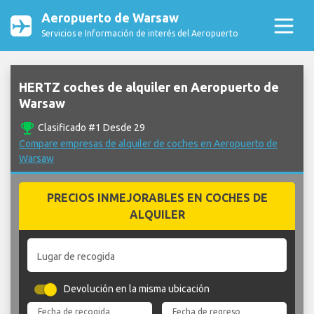
Aeropuerto de Warsaw
Servicios e Información de interés del Aeropuerto
HERTZ coches de alquiler en Aeropuerto de
Warsaw
emoji_events
Clasificado #1 Desde 29
Compare empresas de alquiler de coches en Aeropuerto de
Warsaw
PRECIOS INMEJORABLES EN COCHES DE
ALQUILER
Lugar de recogida
Devolución en la misma ubicación
Fecha de recogida
Fecha de regreso