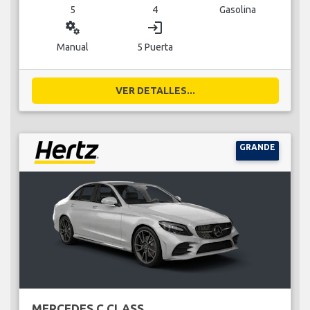
5
4
Gasolina
miscellaneous_services
login
Manual
5 Puerta
VER DETALLES...
GRANDE
MERCEDES C CLASS