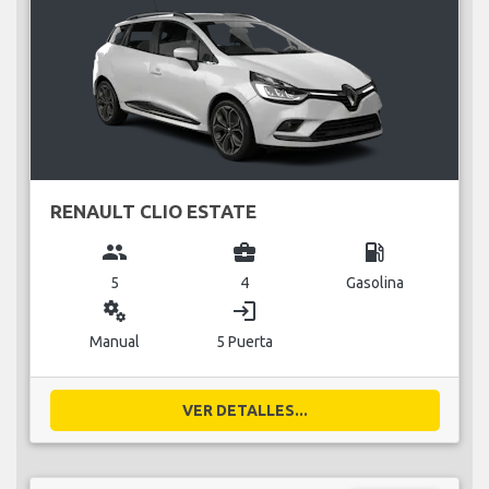
RENAULT CLIO ESTATE
group
business_center
local_gas_station
5
4
Gasolina
miscellaneous_services
login
Manual
5 Puerta
VER DETALLES...