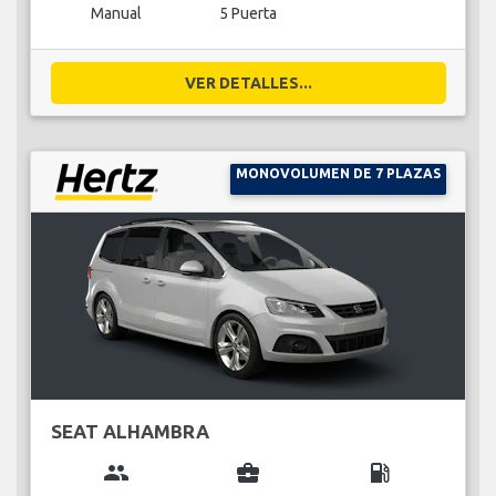
Manual
5 Puerta
VER DETALLES...
MONOVOLUMEN DE 7 PLAZAS
SEAT ALHAMBRA
group
business_center
local_gas_station