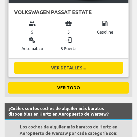
VOLKSWAGEN PASSAT ESTATE
group
business_center
local_gas_station
5
5
Gasolina
miscellaneous_services
login
Automático
5 Puerta
VER DETALLES...
VER TODO
¿Cuáles son los coches de alquiler más baratos
disponibles en Hertz en Aeropuerto de Warsaw?
Los coches de alquiler más baratos de Hertz en
Aeropuerto de Warsaw por cada categoría son: