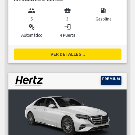
group
business_center
local_gas_station
5
3
Gasolina
miscellaneous_services
login
Automático
4 Puerta
VER DETALLES...
PREMIUM