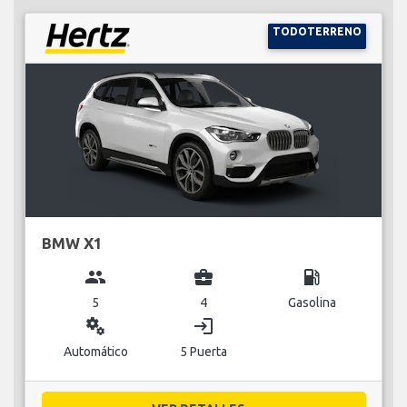
TODOTERRENO
BMW X1
group
business_center
local_gas_station
5
4
Gasolina
miscellaneous_services
login
Automático
5 Puerta