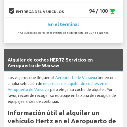
beenhere
94 / 100
emoji_events
ENTREGA DEL VEHÍCULOS
En el terminal
* Calculado de 28 recientes valuaciones de un total de 327 opiniones.
`
Alquiler de coches HERTZ Servicios en
Aeropuerto de Warsaw
Los viajeros que lleguen al
Aeropuerto de Varsovia
tienen una
amplia selección de
empresas de alquiler de coches en el
Aeropuerto de Varsovia
para elegir su coche de alquiler. Por
favor, recuerde recoger su equipaje en la zona de recogida de
equipajes antes de continuar.
Información útil al alquilar un
vehículo Hertz en el Aeropuerto de