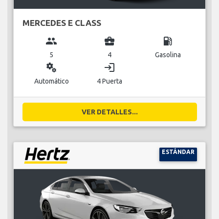
MERCEDES E CLASS
group
business_center
local_gas_station
5
4
Gasolina
miscellaneous_services
login
Automático
4 Puerta
VER DETALLES...
ESTÁNDAR