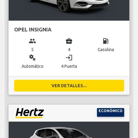
OPEL INSIGNIA
group
business_center
local_gas_station
5
4
Gasolina
miscellaneous_services
login
Automático
4 Puerta
VER DETALLES...
ECONÓMICO