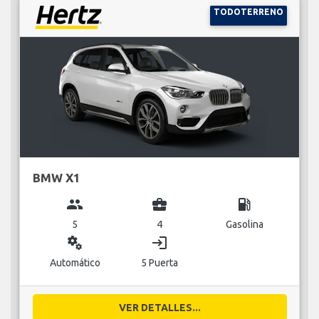
TODOTERRENO
BMW X1
group
business_center
local_gas_station
5
4
Gasolina
miscellaneous_services
login
Automático
5 Puerta
VER DETALLES...