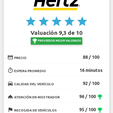
star
star
star
star
star
Valuación 9,3 de 10
emoji_events
PROVEEDOR MEJOR VALORADO
credit_card
88 / 100
PRECIO
timer
16 minutos
ESPERA PROMEDIO
directions_car
92 / 100
CALIDAD DEL VEHÍCULO
room_service
96 / 100
emoji_events
ATENCIÓN EN MOSTRADOR
flag
95 / 100
emoji_events
RECOGIDA DE VEHÍCULOS