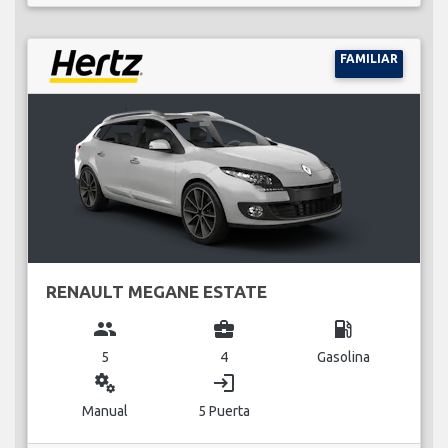
FAMILIAR
RENAULT MEGANE ESTATE
group
business_center
local_gas_station
5
4
Gasolina
miscellaneous_services
login
Manual
5 Puerta