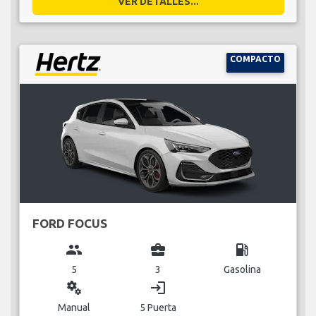
VER DETALLES...
COMPACTO
FORD FOCUS
group
business_center
local_gas_station
5
3
Gasolina
miscellaneous_services
login
Manual
5 Puerta