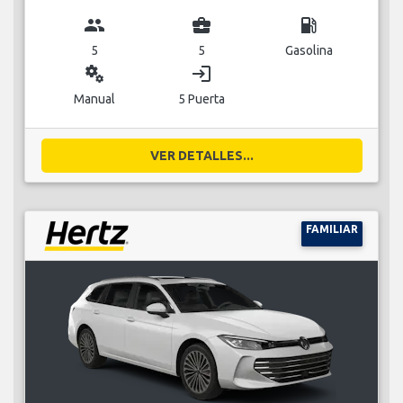
group
business_center
local_gas_station
5
5
Gasolina
miscellaneous_services
login
Manual
5 Puerta
VER DETALLES...
FAMILIAR