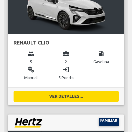
RENAULT CLIO
group
business_center
local_gas_station
5
2
Gasolina
miscellaneous_services
login
Manual
5 Puerta
VER DETALLES...
FAMILIAR