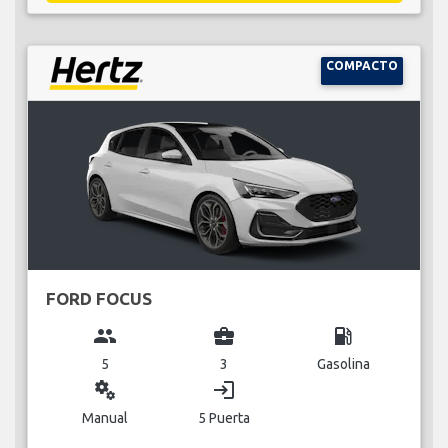
COMPACTO
FORD FOCUS
group
business_center
local_gas_station
5
3
Gasolina
miscellaneous_services
login
Manual
5 Puerta