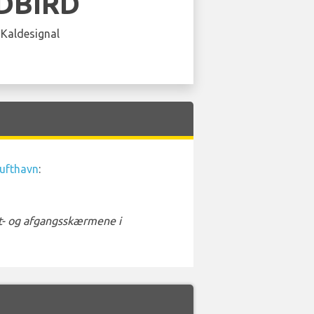
DBIRD
 Kaldesignal
ufthavn
:
st- og afgangsskærmene i