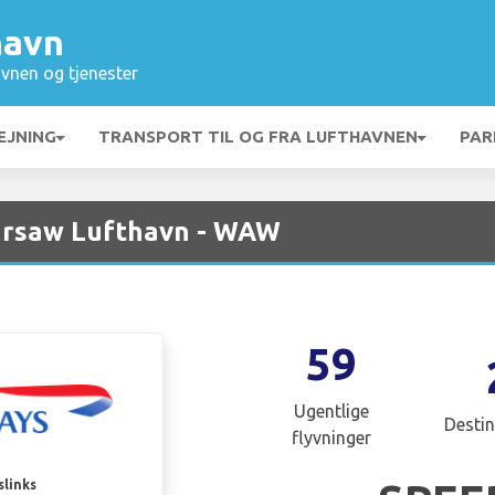
havn
vnen og tjenester
EJNING
TRANSPORT TIL OG FRA LUFTHAVNEN
PAR
Warsaw Lufthavn - WAW
59
Ugentlige
Destin
flyvninger
slinks