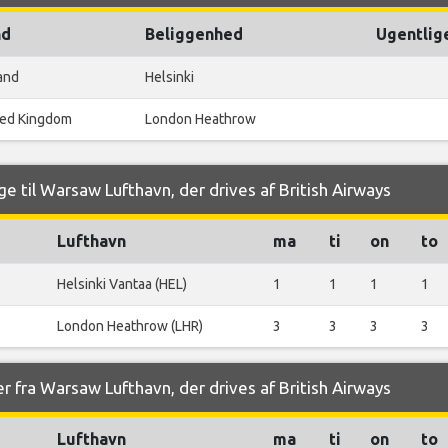
nd
Beliggenhed
Ugentlige
and
Helsinki
ted Kingdom
London Heathrow
e til Warsaw Lufthavn, der drives af British Airways
Lufthavn
ma
ti
on
to
Helsinki Vantaa (HEL)
1
1
1
1
London Heathrow (LHR)
3
3
3
3
r fra Warsaw Lufthavn, der drives af British Airways
Lufthavn
ma
ti
on
to