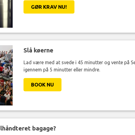
GØR KRAV NU!
Slå køerne
Lad være med at svede i 45 minutter og vente på Se
igennem på 5 minutter eller mindre.
BOOK NU
ejlhåndteret bagage?