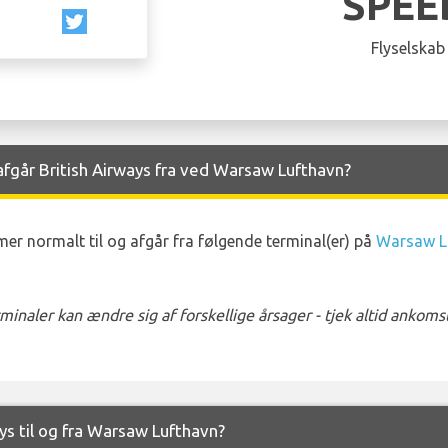
SPEE
Flyselskab
fgår British Airways fra ved Warsaw Lufthavn?
er normalt til og afgår fra følgende terminal(er) på
Warsaw L
naler kan ændre sig af forskellige årsager - tjek altid ankom
ays til og fra Warsaw Lufthavn?