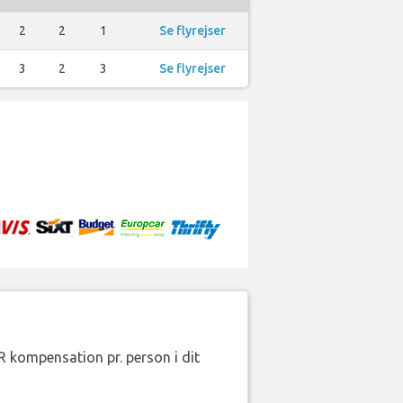
2
2
1
Se flyrejser
3
2
3
Se flyrejser
R kompensation pr. person i dit