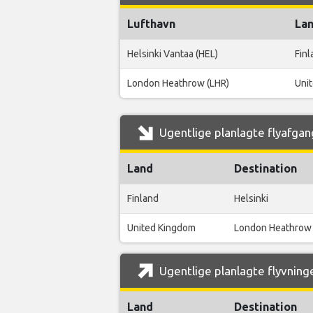
Lufthavn
La
Helsinki Vantaa (HEL)
Finl
London Heathrow (LHR)
Uni
Ugentlige planlagte flyafgang
Land
Destination
Finland
Helsinki
United Kingdom
London Heathrow
Ugentlige planlagte flyvninge
Land
Destination