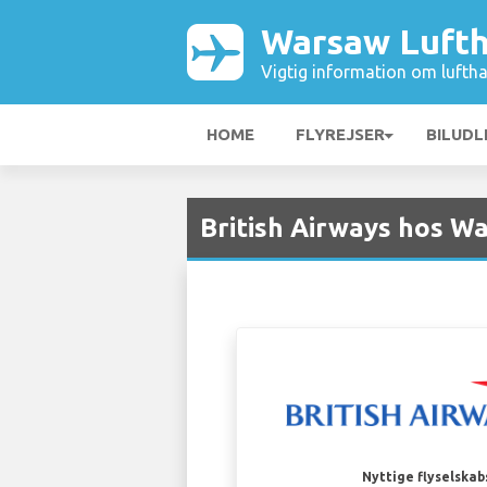
Warsaw Luft
Vigtig information om luftha
HOME
FLYREJSER
BILUDL
British Airways hos 
Nyttige flyselskab