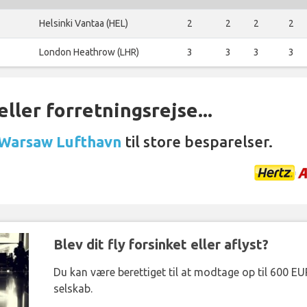
Helsinki Vantaa (HEL)
2
2
2
2
London Heathrow (LHR)
3
3
3
3
ller forretningsrejse...
 Warsaw Lufthavn
til store besparelser.
Blev dit fly forsinket eller aflyst?
Du kan være berettiget til at modtage op til 600 EU
selskab.