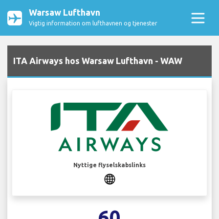
Warsaw Lufthavn
Vigtig information om lufthavnen og tjenester
ITA Airways hos Warsaw Lufthavn - WAW
Nyttige flyselskabslinks
60