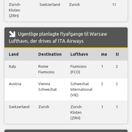
Zürich-
Switzerland
Zurich
11
Kloten
(ZRH)
Ugentlige planlagte flyafgange til Warsaw
Lufthavn, der drives af ITA Airways
Land
Destination
Lufthavn
ma
ti
o
Italy
Rome
Fiumicino
1
2
2
Fiumicino
(FCO)
Austria
Vienna
Schwechat
2
2
2
Schwechat
International
(VIE)
Switzerland
Zurich
Zürich-
1
1
1
Kloten
(ZRH)