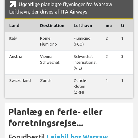
Ugentlige planlagte flyvninger fra Warsaw
Lufthavn, der drives af ITA Airways
Land
Destination
Lufthavn
ma
ti
o
Italy
Rome
Fiumicino
2
1
2
Fiumicino
(FCO)
Austria
Vienna
Schwechat
2
3
2
Schwechat
International
(VIE)
Switzerland
Zurich
Zürich-
1
1
1
Kloten
(ZRH)
Planlæg en ferie- eller
forretningsrejse...
Forudbestil
Lejebil hos Warsaw