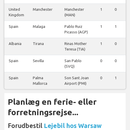
United
Manchester
Manchester
1
0
0
Kingdom
(MAN)
Spain
Malaga
Pablo Ruiz
1
1
0
Picasso (AGP)
Albania
Tirana
Rinas Mother
1
0
0
Teresa (TIA)
Spain
Sevilla
San Pablo
0
0
1
(SVQ)
Spain
Palma
Son Sant Joan
0
1
1
Mallorca
Airport (PMI)
Planlæg en ferie- eller
forretningsrejse...
Forudbestil
Lejebil hos Warsaw