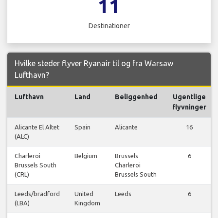
11
Destinationer
Hvilke steder flyver Ryanair til og fra Warsaw
Lufthavn?
Lufthavn
Land
Beliggenhed
Ugentlige
flyvninger
Alicante El Altet
Spain
Alicante
16
(ALC)
Charleroi
Belgium
Brussels
6
Brussels South
Charleroi
(CRL)
Brussels South
Leeds/bradford
United
Leeds
6
(LBA)
Kingdom