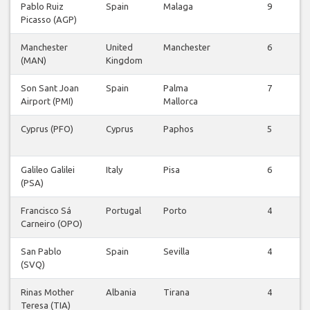
Pablo Ruiz
Spain
Malaga
9
Picasso (AGP)
Manchester
United
Manchester
6
(MAN)
Kingdom
Son Sant Joan
Spain
Palma
7
Airport (PMI)
Mallorca
Cyprus (PFO)
Cyprus
Paphos
5
Galileo Galilei
Italy
Pisa
6
(PSA)
Francisco Sá
Portugal
Porto
4
Carneiro (OPO)
San Pablo
Spain
Sevilla
4
(SVQ)
Rinas Mother
Albania
Tirana
4
Teresa (TIA)