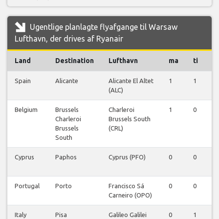
Ugentlige planlagte flyafgange til Warsaw
Lufthavn, der drives af Ryanair
Land
Destination
Lufthavn
ma
ti
o
Spain
Alicante
Alicante El Altet
1
1
1
(ALC)
Belgium
Brussels
Charleroi
1
0
0
Charleroi
Brussels South
Brussels
(CRL)
South
Cyprus
Paphos
Cyprus (PFO)
0
0
0
Portugal
Porto
Francisco Sá
0
0
0
Carneiro (OPO)
Italy
Pisa
Galileo Galilei
0
1
0