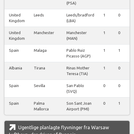
(PSA)
United
Leeds
Leeds/bradford
1
0
0
Kingdom
(LBA)
United
Manchester
Manchester
1
0
0
Kingdom
(MAN)
Spain
Malaga
Pablo Ruiz
1
1
0
Picasso (AGP)
Albania
Tirana
Rinas Mother
1
0
0
Teresa (TIA)
Spain
Sevilla
San Pablo
0
0
1
(SVQ)
Spain
Palma
Son Sant Joan
0
1
0
Mallorca
Airport (PMI)
Ugentlige planlagte flyvninger fra Warsaw