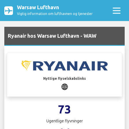
Warsaw Lufthavn
Vigtig information om lufthavnen og tjenester
Ryanair hos Warsaw Lufthavn - WAW
Nyttige flyselskabslinks
73
Ugentlige flyvninger