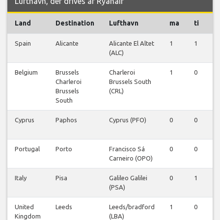
Lufthavn, der drives af Ryanair
Land
Destination
Lufthavn
ma
ti
o
Spain
Alicante
Alicante El Altet
1
1
1
(ALC)
Belgium
Brussels
Charleroi
1
0
0
Charleroi
Brussels South
Brussels
(CRL)
South
Cyprus
Paphos
Cyprus (PFO)
0
0
0
Portugal
Porto
Francisco Sá
0
0
0
Carneiro (OPO)
Italy
Pisa
Galileo Galilei
0
1
0
(PSA)
United
Leeds
Leeds/bradford
1
0
0
Kingdom
(LBA)