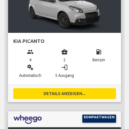
KIA PICANTO
group
business_center
local_gas_station
4
2
Benzin
miscellaneous_services
login
Automatisch
5 Ausgang
DETAILS ANZEIGEN...
KOMPAKTWAGEN