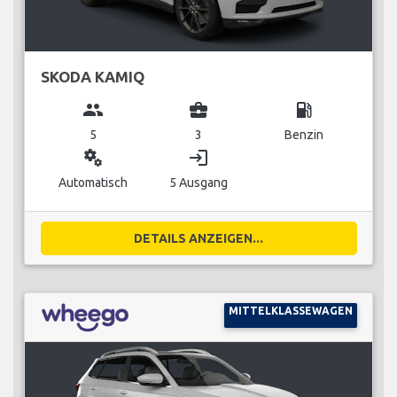
SKODA KAMIQ
group
business_center
local_gas_station
5
3
Benzin
miscellaneous_services
login
Automatisch
5 Ausgang
DETAILS ANZEIGEN...
MITTELKLASSEWAGEN