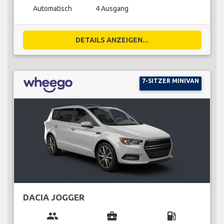
Automatisch
4 Ausgang
DETAILS ANZEIGEN...
7-SITZER MINIVAN
DACIA JOGGER
group
business_center
local_gas_station