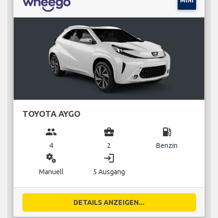
MINI
TOYOTA AYGO
group
business_center
local_gas_station
4
2
Benzin
miscellaneous_services
login
Manuell
5 Ausgang
DETAILS ANZEIGEN...