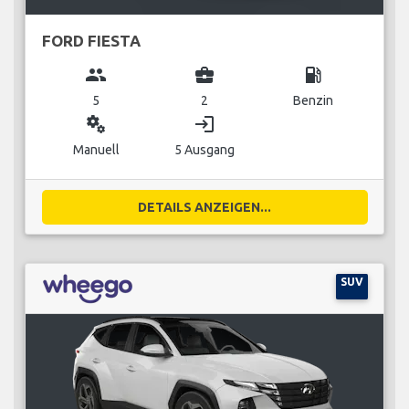
FORD FIESTA
group
business_center
local_gas_station
5
2
Benzin
miscellaneous_services
login
Manuell
5 Ausgang
DETAILS ANZEIGEN...
SUV