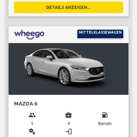
DETAILS ANZEIGEN...
MITTELKLASSEWAGEN
MAZDA 6
group
business_center
local_gas_station
5
4
Benzin
miscellaneous_services
login