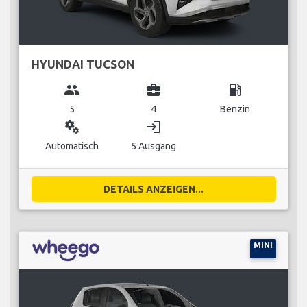
HYUNDAI TUCSON
group
business_center
local_gas_station
5
4
Benzin
miscellaneous_services
login
Automatisch
5 Ausgang
DETAILS ANZEIGEN...
MINI