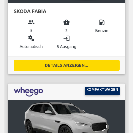
SKODA FABIA
group
business_center
local_gas_station
5
2
Benzin
miscellaneous_services
login
Automatisch
5 Ausgang
DETAILS ANZEIGEN...
KOMPAKTWAGEN