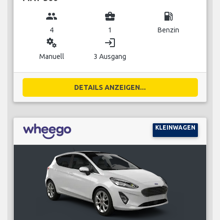
group
business_center
local_gas_station
4
1
Benzin
miscellaneous_services
login
Manuell
3 Ausgang
DETAILS ANZEIGEN...
KLEINWAGEN