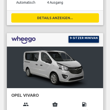
Automatisch
4 Ausgang
DETAILS ANZEIGEN...
9-SITZER MINIVAN
OPEL VIVARO
group
business_center
local_gas_station