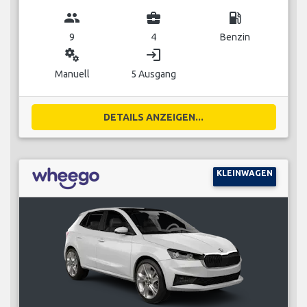
group
business_center
local_gas_station
9
4
Benzin
miscellaneous_services
login
Manuell
5 Ausgang
DETAILS ANZEIGEN...
KLEINWAGEN