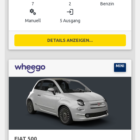
7
2
Benzin
miscellaneous_services
login
Manuell
5 Ausgang
DETAILS ANZEIGEN...
MINI
FIAT 500