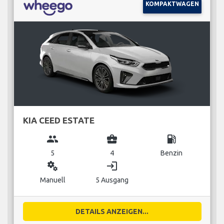
KOMPAKTWAGEN
KIA CEED ESTATE
group
business_center
local_gas_station
5
4
Benzin
miscellaneous_services
login
Manuell
5 Ausgang
DETAILS ANZEIGEN...