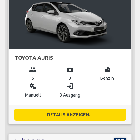
TOYOTA AURIS
group
business_center
local_gas_station
5
3
Benzin
miscellaneous_services
login
Manuell
3 Ausgang
DETAILS ANZEIGEN...