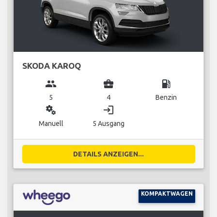
SKODA KAROQ
group
business_center
local_gas_station
5
4
Benzin
miscellaneous_services
login
Manuell
5 Ausgang
DETAILS ANZEIGEN...
KOMPAKTWAGEN