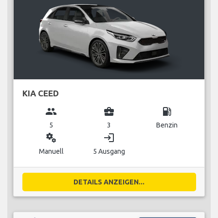
KIA CEED
group
business_center
local_gas_station
5
3
Benzin
miscellaneous_services
login
Manuell
5 Ausgang
DETAILS ANZEIGEN...