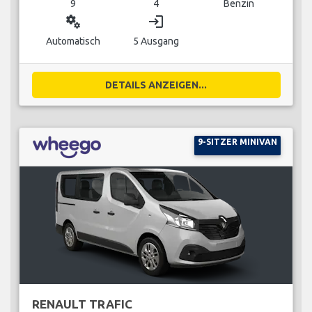
9
4
Benzin
miscellaneous_services
login
Automatisch
5 Ausgang
DETAILS ANZEIGEN...
9-SITZER MINIVAN
RENAULT TRAFIC