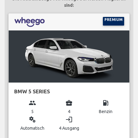
sind:
PREMIUM
BMW 5 SERIES
group
business_center
local_gas_station
5
4
Benzin
miscellaneous_services
login
Automatisch
4 Ausgang