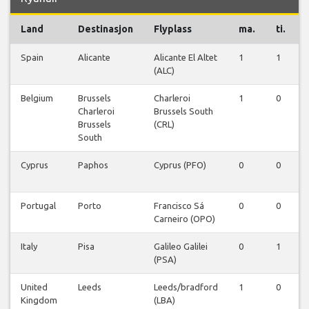
Land
Destinasjon
Flyplass
ma.
ti.
Spain
Alicante
Alicante El Altet
1
1
(ALC)
Belgium
Brussels
Charleroi
1
0
Charleroi
Brussels South
Brussels
(CRL)
South
Cyprus
Paphos
Cyprus (PFO)
0
0
Portugal
Porto
Francisco Sá
0
0
Carneiro (OPO)
Italy
Pisa
Galileo Galilei
0
1
(PSA)
United
Leeds
Leeds/bradford
1
0
Kingdom
(LBA)