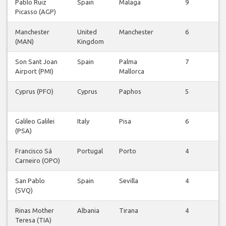
Pablo Ruiz
Spain
Malaga
9
Picasso (AGP)
f
Manchester
United
Manchester
6
(MAN)
Kingdom
f
Son Sant Joan
Spain
Palma
7
Airport (PMI)
Mallorca
f
Cyprus (PFO)
Cyprus
Paphos
5
f
Galileo Galilei
Italy
Pisa
6
(PSA)
f
Francisco Sá
Portugal
Porto
4
Carneiro (OPO)
f
San Pablo
Spain
Sevilla
4
(SVQ)
f
Rinas Mother
Albania
Tirana
4
Teresa (TIA)
f