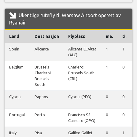
Ukentlige rutefly til Warsaw Airport operert av
Ryanair
Land
Destinasjon
Flyplass
ma.
ti.
Spain
Alicante
Alicante El Altet
1
1
(ALC)
Belgium
Brussels
Charleroi
1
0
Charleroi
Brussels South
Brussels
(CRL)
South
Cyprus
Paphos
Cyprus (PFO)
0
0
Portugal
Porto
Francisco Sá
0
0
Carneiro (OPO)
Italy
Pisa
Galileo Galilei
0
1