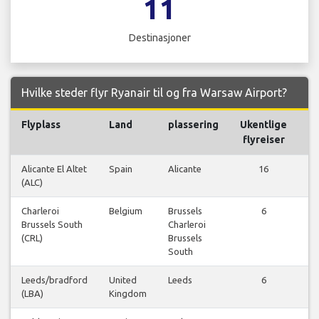
11
Destinasjoner
Hvilke steder flyr Ryanair til og fra Warsaw Airport?
Flyplass
Land
plassering
Ukentlige
Fl
flyreiser
Alicante El Altet
Spain
Alicante
16
(ALC)
f
Charleroi
Belgium
Brussels
6
Brussels South
Charleroi
f
(CRL)
Brussels
South
Leeds/bradford
United
Leeds
6
(LBA)
Kingdom
f