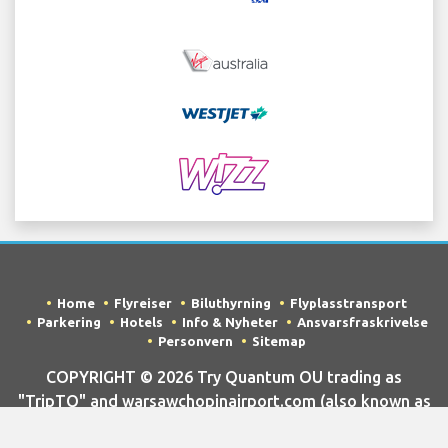
Home
Flyreiser
Biluthyrning
Flyplasstransport
Parkering
Hotels
Info & Nyheter
Ansvarsfraskrivelse
Personvern
Sitemap
COPYRIGHT © 2026 Try Quantum OU trading as
"TripTQ" and warsawchopinairport.com (also known as
TripTQ Warsaw Airport) / All Rights Reserved.