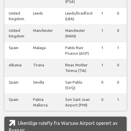
(PSA)
United
Leeds
Leeds/bradford
1
0
Kingdom
(LBA)
United
Manchester
Manchester
1
0
Kingdom
(MAN)
Spain
Malaga
Pablo Ruiz
1
1
Picasso (AGP)
Albania
Tirana
Rinas Mother
1
0
Teresa (TIA)
Spain
Sevilla
San Pablo
0
0
(SVQ)
Spain
Palma
Son Sant Joan
0
1
Mallorca
Airport (PMI)
Ukentlige rutefly fra Warsaw Airport operert av
Ryanair