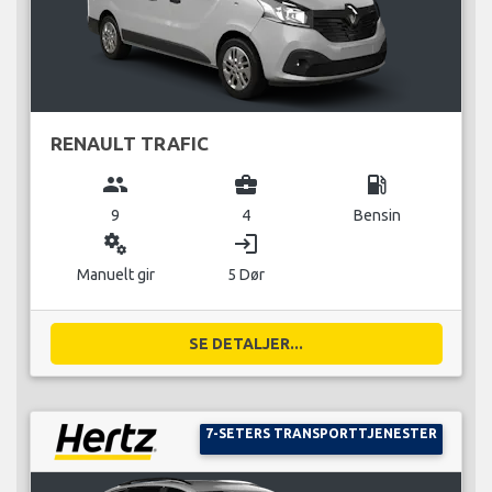
RENAULT TRAFIC
group
business_center
local_gas_station
9
4
Bensin
miscellaneous_services
login
Manuelt gir
5 Dør
SE DETALJER...
7-SETERS TRANSPORTTJENESTER