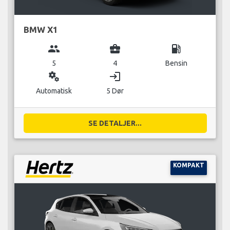
BMW X1
group
business_center
local_gas_station
5
4
Bensin
miscellaneous_services
login
Automatisk
5 Dør
SE DETALJER...
KOMPAKT