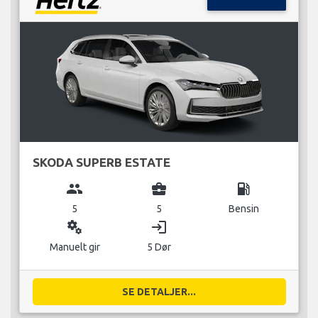
SKODA SUPERB ESTATE
group
business_center
local_gas_station
5
5
Bensin
miscellaneous_services
login
Manuelt gir
5 Dør
SE DETALJER...