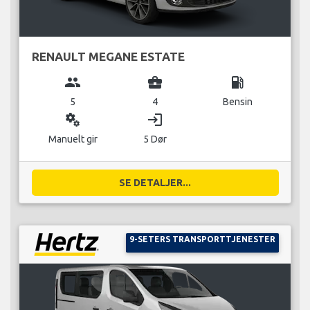
RENAULT MEGANE ESTATE
group
business_center
local_gas_station
5
4
Bensin
miscellaneous_services
login
Manuelt gir
5 Dør
SE DETALJER...
9-SETERS TRANSPORTTJENESTER