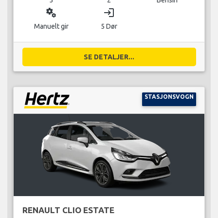
miscellaneous_services
login
Manuelt gir
5 Dør
SE DETALJER...
STASJONSVOGN
RENAULT CLIO ESTATE