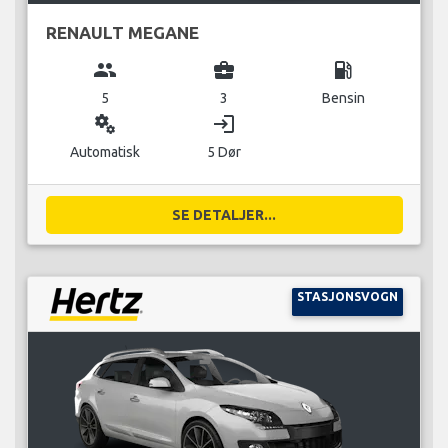
RENAULT MEGANE
group
business_center
local_gas_station
5
3
Bensin
miscellaneous_services
login
Automatisk
5 Dør
SE DETALJER...
STASJONSVOGN