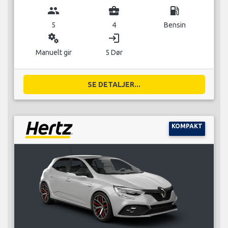
group
business_center
local_gas_station
5
4
Bensin
miscellaneous_services
login
Manuelt gir
5 Dør
SE DETALJER...
KOMPAKT