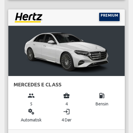
PREMIUM
MERCEDES E CLASS
group
business_center
local_gas_station
5
4
Bensin
miscellaneous_services
login
Automatisk
4 Dør