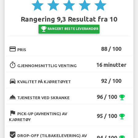
star
star
star
star
star
Rangering 9,3 Resultat fra 10
emoji_events
RANGERT BESTE LEVERANDØR
credit_card
88 / 100
PRIS
timer
16 minutter
GJENNOMSNITTLIG VENTING
directions_car
92 / 100
KVALITET PÅ KJØRETØYET
room_service
96 / 100
emoji_events
TJENESTER VED SKRANKE
flag
PICK-UP (AVHENTING) AV
95 / 100
emoji_events
KJØRETØY
beenhere
DROP-OFF (TILBAKELEVERING) AV
94 / 100