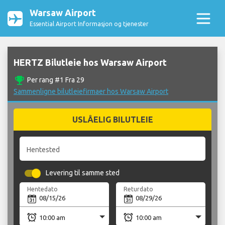
Warsaw Airport
Essential Airport Informasjon og tjenester
HERTZ Bilutleie hos Warsaw Airport
emoji_events
Per rang #1 Fra 29
Sammenligne bilutleiefirmaer hos Warsaw Airport
USLÅELIG BILUTLEIE
Hentested
Levering til samme sted
Hentedato
Returdato