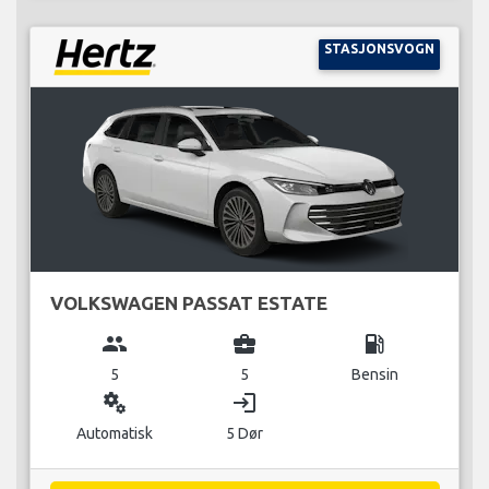
STASJONSVOGN
VOLKSWAGEN PASSAT ESTATE
group
business_center
local_gas_station
5
5
Bensin
miscellaneous_services
login
Automatisk
5 Dør