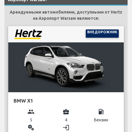
Арендуемыми автомобилями, доступными от Hertz
на Аэропорт Warsaw являются:
ВНЕДОРОЖНИК
BMW X1
group
business_center
local_gas_station
5
4
Бензин
miscellaneous_services
login