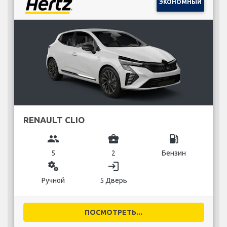
ЭКОНОМНЫЙ
RENAULT CLIO
group
business_center
local_gas_station
5
2
Бензин
miscellaneous_services
login
Ручной
5 Дверь
ПОСМОТРЕТЬ...