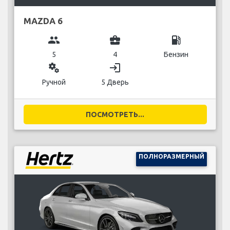
MAZDA 6
group
business_center
local_gas_station
5
4
Бензин
miscellaneous_services
login
Ручной
5 Дверь
ПОСМОТРЕТЬ...
ПОЛНОРАЗМЕРНЫЙ