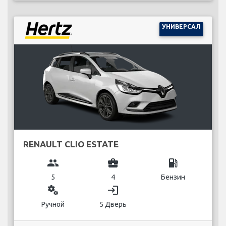
УНИВЕРСАЛ
RENAULT CLIO ESTATE
group
business_center
local_gas_station
5
4
Бензин
miscellaneous_services
login
Ручной
5 Дверь