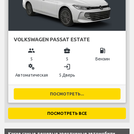
VOLKSWAGEN PASSAT ESTATE
group
business_center
local_gas_station
5
5
Бензин
miscellaneous_services
login
Автоматическая
5 Дверь
ПОСМОТРЕТЬ...
ПОСМОТРЕТЬ ВСЕ
Какие самые дешевые арендуемые автомобили