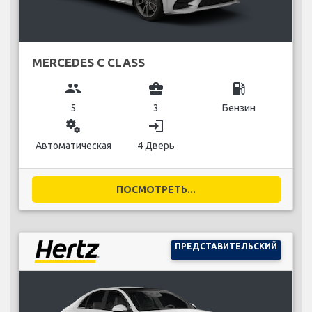
MERCEDES C CLASS
group
business_center
local_gas_station
5
3
Бензин
miscellaneous_services
login
Автоматическая
4 Дверь
ПОСМОТРЕТЬ...
ПРЕДСТАВИТЕЛЬСКИЙ