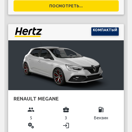
ПОСМОТРЕТЬ...
КОМПАКТЫЙ
RENAULT MEGANE
group
business_center
local_gas_station
5
3
Бензин
miscellaneous_services
login