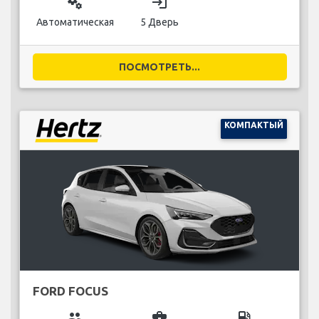
miscellaneous_services
login
Автоматическая
5 Дверь
ПОСМОТРЕТЬ...
КОМПАКТЫЙ
FORD FOCUS
group
business_center
local_gas_station