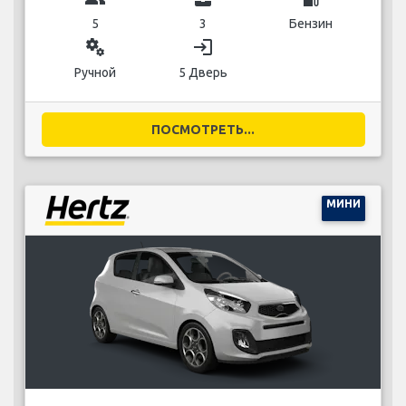
5
3
Бензин
miscellaneous_services
login
Ручной
5 Дверь
ПОСМОТРЕТЬ...
МИНИ