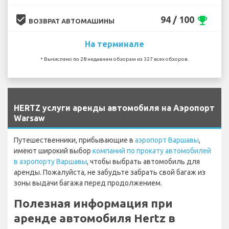
beenhere
94 / 100
emoji_events
ВОЗВРАТ АВТОМАШИНЫ
На терминале
* Вычислено по 28 недавним обзорам из 327 всех обзоров.
`
HERTZ услуги аренды автомобиля на Аэропорт
Warsaw
Путешественники, прибывающие в
аэропорт Варшавы
,
имеют широкий выбор
компаний по прокату автомобилей
в аэропорту Варшавы
, чтобы выбрать автомобиль для
аренды. Пожалуйста, не забудьте забрать свой багаж из
зоны выдачи багажа перед продолжением.
Полезная информация при
аренде автомобиля Hertz в