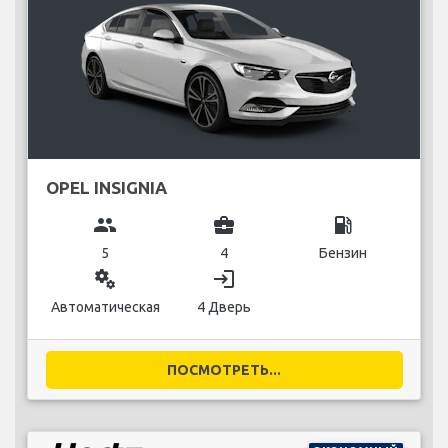
OPEL INSIGNIA
group
business_center
local_gas_station
5
4
Бензин
miscellaneous_services
login
Автоматическая
4 Дверь
ПОСМОТРЕТЬ...