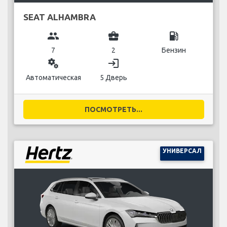
SEAT ALHAMBRA
group
business_center
local_gas_station
7
2
Бензин
miscellaneous_services
login
Автоматическая
5 Дверь
ПОСМОТРЕТЬ...
УНИВЕРСАЛ