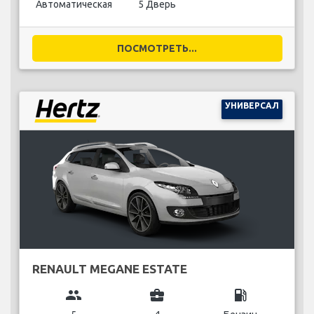
Автоматическая
5 Дверь
ПОСМОТРЕТЬ...
УНИВЕРСАЛ
RENAULT MEGANE ESTATE
group
business_center
local_gas_station