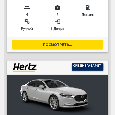
group
business_center
local_gas_station
4
2
Бензин
miscellaneous_services
login
Ручной
3 Дверь
ПОСМОТРЕТЬ...
СРЕДНЕГАБАРИТ.