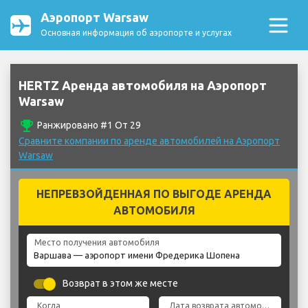
Аэропорт Warsaw
Основная информация об аэропорте и услугах
HERTZ Аренда автомобиля на Аэропорт
Warsaw
emoji_events
Ранжировано #1 От 29
Сравните компании по аренде автомобилей на Аэропорт
Warsaw
НЕПРЕВЗОЙДЕННАЯ ПО ВЫГОДЕ АРЕНДА
АВТОМОБИЛЯ
Место получения автомобиля
Возврат в этом же месте
Когда
Дата возврата автомобиля