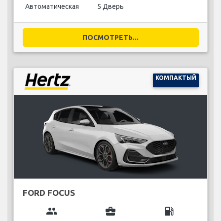
Автоматическая
5 Дверь
ПОСМОТРЕТЬ...
КОМПАКТЫЙ
FORD FOCUS
group
business_center
local_gas_station