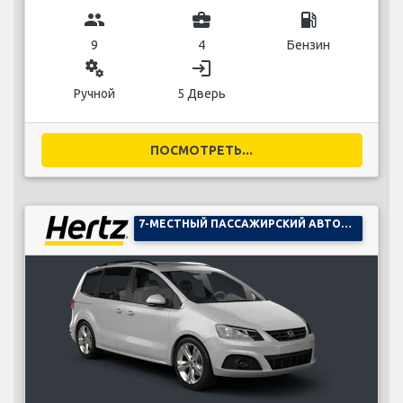
group
business_center
local_gas_station
9
4
Бензин
miscellaneous_services
login
Ручной
5 Дверь
ПОСМОТРЕТЬ...
7-МЕСТНЫЙ ПАССАЖИРСКИЙ АВТОМОБИЛЬ