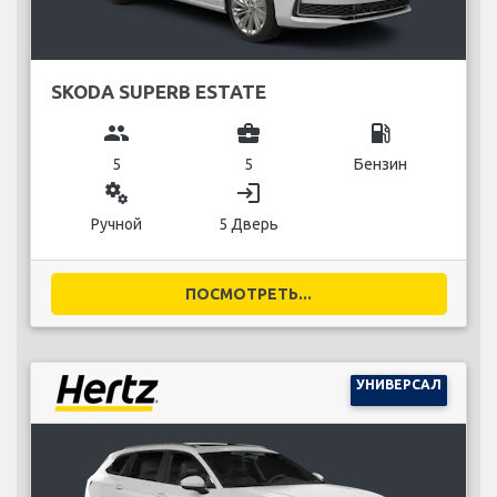
SKODA SUPERB ESTATE
group
business_center
local_gas_station
5
5
Бензин
miscellaneous_services
login
Ручной
5 Дверь
ПОСМОТРЕТЬ...
УНИВЕРСАЛ