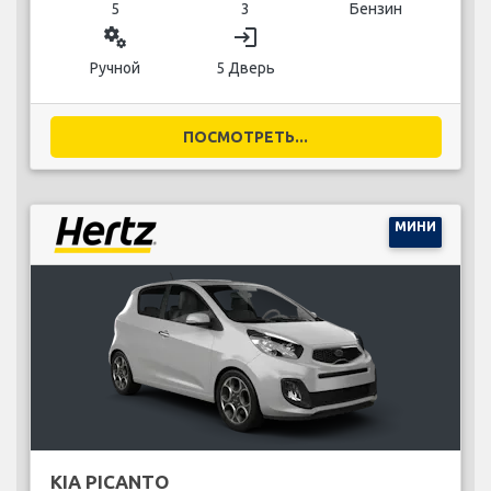
5
3
Бензин
miscellaneous_services
login
Ручной
5 Дверь
ПОСМОТРЕТЬ...
МИНИ
KIA PICANTO