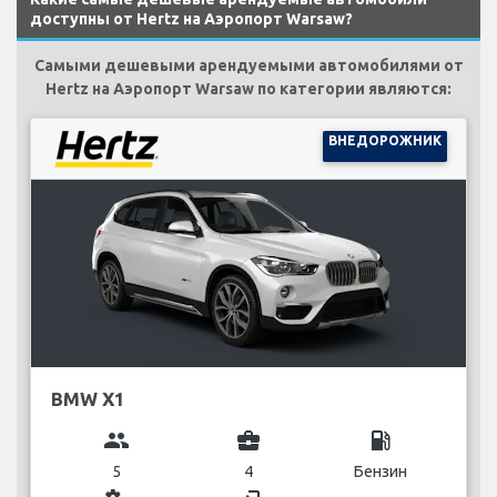
доступны от Hertz на Аэропорт Warsaw?
Самыми дешевыми арендуемыми автомобилями от
Hertz на Аэропорт Warsaw по категории являются:
ВНЕДОРОЖНИК
BMW X1
group
business_center
local_gas_station
5
4
Бензин