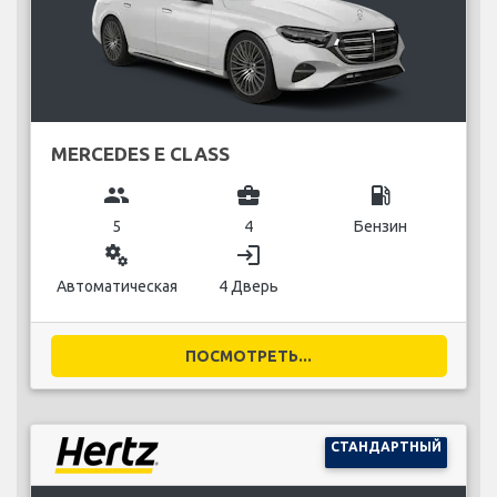
MERCEDES E CLASS
group
business_center
local_gas_station
5
4
Бензин
miscellaneous_services
login
Автоматическая
4 Дверь
ПОСМОТРЕТЬ...
СТАНДАРТНЫЙ