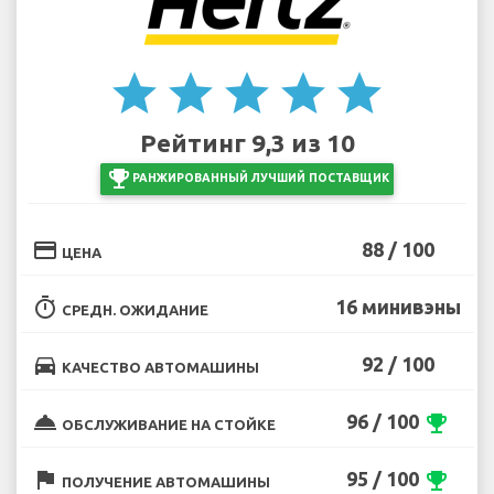
star
star
star
star
star
Рейтинг 9,3 из 10
emoji_events
РАНЖИРОВАННЫЙ ЛУЧШИЙ ПОСТАВЩИК
credit_card
88 / 100
ЦЕНА
timer
16 минивэны
СРЕДН. ОЖИДАНИЕ
directions_car
92 / 100
КАЧЕСТВО АВТОМАШИНЫ
room_service
96 / 100
emoji_events
ОБСЛУЖИВАНИЕ НА СТОЙКЕ
flag
95 / 100
emoji_events
ПОЛУЧЕНИЕ АВТОМАШИНЫ