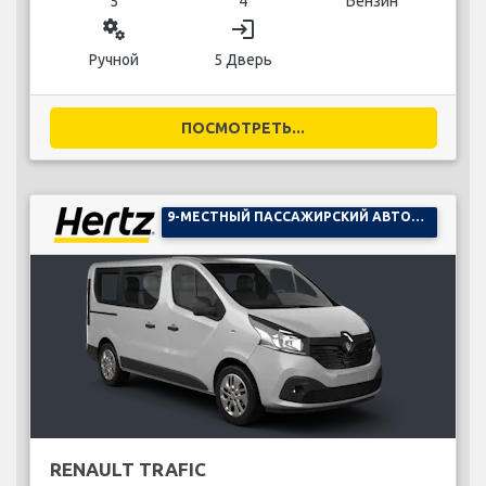
5
4
Бензин
miscellaneous_services
login
Ручной
5 Дверь
ПОСМОТРЕТЬ...
9-МЕСТНЫЙ ПАССАЖИРСКИЙ АВТОМОБИЛЬ
RENAULT TRAFIC