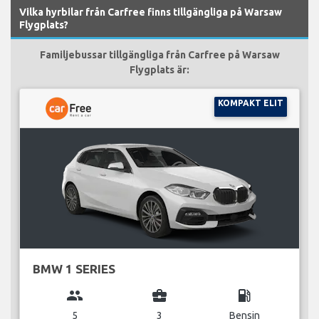
Vilka hyrbilar från Carfree finns tillgängliga på Warsaw
Flygplats?
Familjebussar tillgängliga från Carfree på Warsaw
Flygplats är:
KOMPAKT ELIT
BMW 1 SERIES
group
business_center
local_gas_station
5
3
Bensin