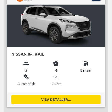
NISSAN X-TRAIL
group
business_center
local_gas_station
5
4
Bensin
miscellaneous_services
login
Automatisk
5 Dörr
VISA DETALJER...