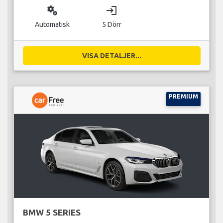
miscellaneous_services
login
Automatisk
5 Dörr
VISA DETALJER...
PREMIUM
BMW 5 SERIES