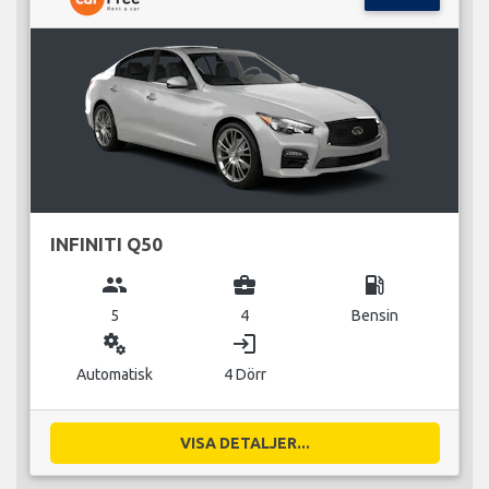
INFINITI Q50
group
business_center
local_gas_station
5
4
Bensin
miscellaneous_services
login
Automatisk
4 Dörr
VISA DETALJER...