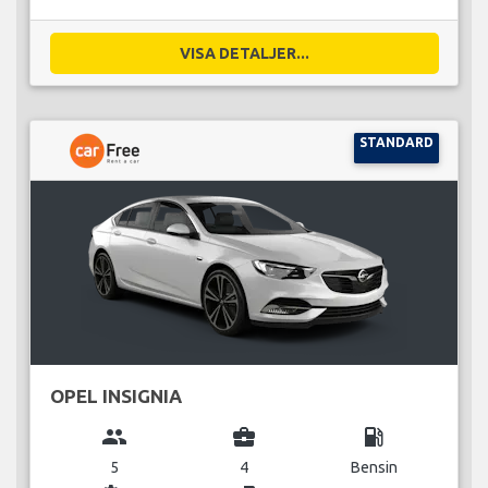
VISA DETALJER...
STANDARD
OPEL INSIGNIA
group
business_center
local_gas_station
5
4
Bensin