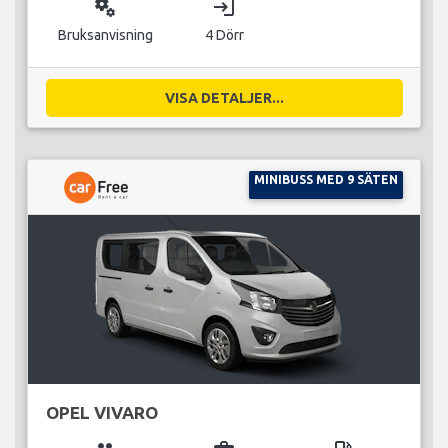
miscellaneous_services
login
Bruksanvisning
4 Dörr
VISA DETALJER...
MINIBUSS MED 9 SÄTEN
OPEL VIVARO