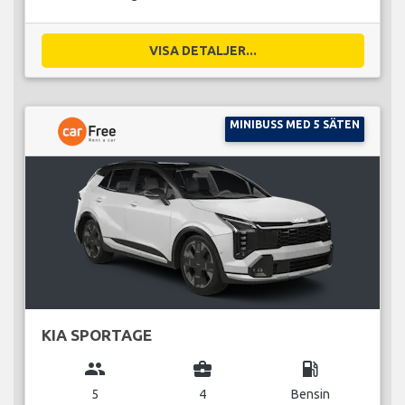
VISA DETALJER...
MINIBUSS MED 5 SÄTEN
KIA SPORTAGE
group
business_center
local_gas_station
5
4
Bensin