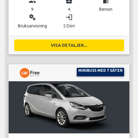
group
business_center
local_gas_station
9
4
Bensin
miscellaneous_services
login
Bruksanvisning
5 Dörr
VISA DETALJER...
MINIBUSS MED 7 SÄTEN