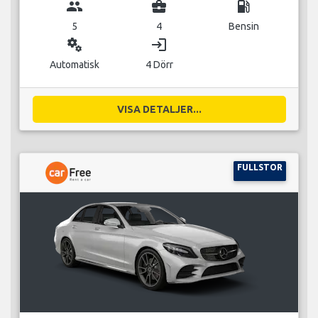
group
business_center
local_gas_station
5
4
Bensin
miscellaneous_services
login
Automatisk
4 Dörr
VISA DETALJER...
FULLSTOR