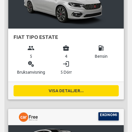
FIAT TIPO ESTATE
group
business_center
local_gas_station
5
4
Bensin
miscellaneous_services
login
Bruksanvisning
5 Dörr
VISA DETALJER...
EKONOMI