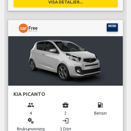
VISA DETALJER...
MINI
KIA PICANTO
group
business_center
local_gas_station
4
2
Bensin
miscellaneous_services
login
Bruksanvisning
3 Dörr