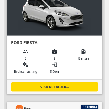
FORD FIESTA
group
business_center
local_gas_station
5
2
Bensin
miscellaneous_services
login
Bruksanvisning
5 Dörr
VISA DETALJER...
PREMIUM