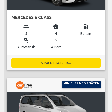
MERCEDES E CLASS
group
business_center
local_gas_station
5
4
Bensin
miscellaneous_services
login
Automatisk
4 Dörr
VISA DETALJER...
MINIBUSS MED 9 SÄTEN