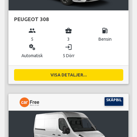
PEUGEOT 308
group
business_center
local_gas_station
5
3
Bensin
miscellaneous_services
login
Automatisk
5 Dörr
VISA DETALJER...
SKÅPBIL