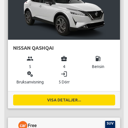
NISSAN QASHQAI
group
business_center
local_gas_station
5
4
Bensin
miscellaneous_services
login
Bruksanvisning
5 Dörr
VISA DETALJER...
SUV