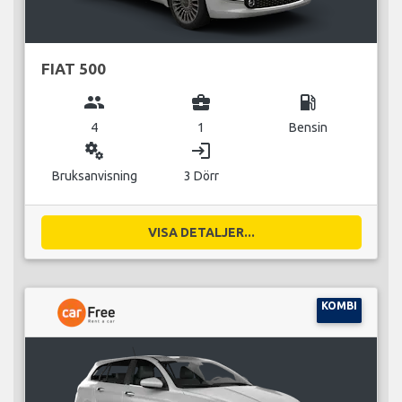
FIAT 500
group
business_center
local_gas_station
4
1
Bensin
miscellaneous_services
login
Bruksanvisning
3 Dörr
VISA DETALJER...
KOMBI