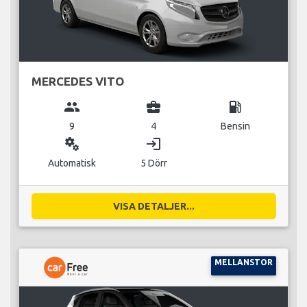
MERCEDES VITO
group
business_center
local_gas_station
9
4
Bensin
miscellaneous_services
login
Automatisk
5 Dörr
VISA DETALJER...
MELLANSTOR