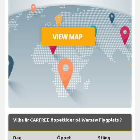
Vilka är CARFREE öppettider på Warsaw Flygplats ?
Dag
Öppet
Stäng