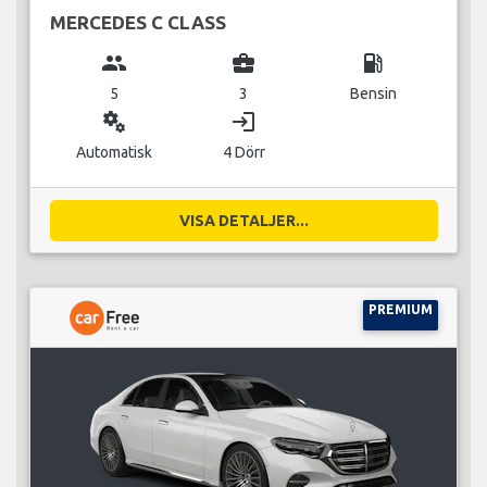
MERCEDES C CLASS
group
business_center
local_gas_station
5
3
Bensin
miscellaneous_services
login
Automatisk
4 Dörr
VISA DETALJER...
PREMIUM