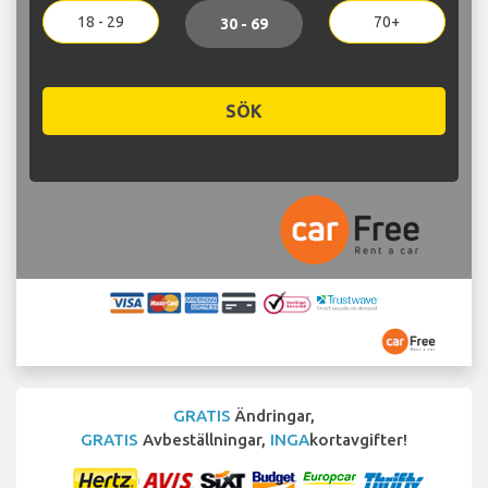
18 - 29
70+
30 - 69
SÖK
GRATIS
Ändringar,
GRATIS
Avbeställningar,
INGA
kortavgifter!