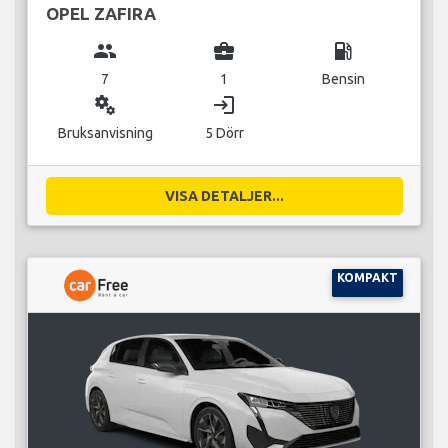
OPEL ZAFIRA
group
business_center
local_gas_station
7
1
Bensin
miscellaneous_services
login
Bruksanvisning
5 Dörr
VISA DETALJER...
KOMPAKT