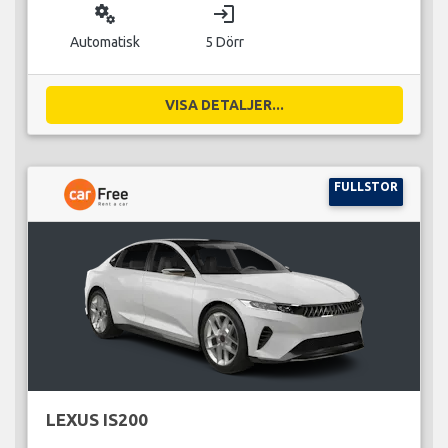
miscellaneous_services
login
Automatisk
5 Dörr
VISA DETALJER...
FULLSTOR
LEXUS IS200