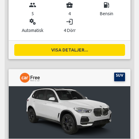
group
business_center
local_gas_station
5
4
Bensin
miscellaneous_services
login
Automatisk
4 Dörr
VISA DETALJER...
SUV