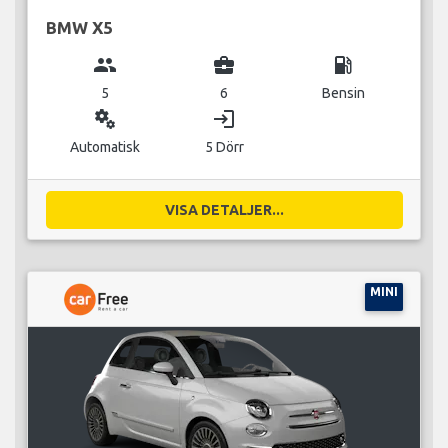
BMW X5
group
business_center
local_gas_station
5
6
Bensin
miscellaneous_services
login
Automatisk
5 Dörr
VISA DETALJER...
MINI