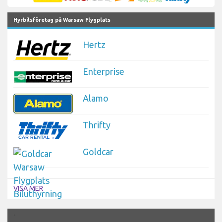
Hyrbilsföretag på Warsaw Flygplats
Hertz
Enterprise
Alamo
Thrifty
Goldcar
VISA MER
`