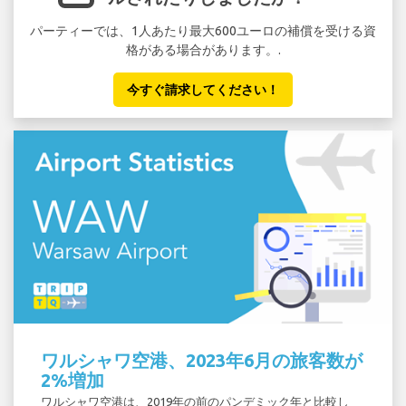
パーティーでは、1人あたり最大600ユーロの補償を受ける資
セ
格がある場合があります。.
い
今すぐ請求してください！
ワルシャワ空港、2023年6月の旅客数が
2%増加
ワルシャワ空港は、2019年の前のパンデミック年と比較し