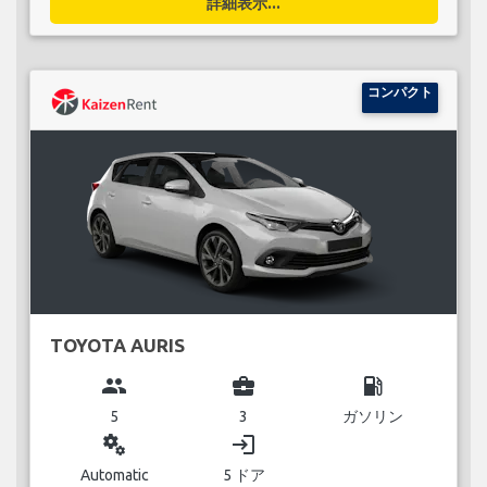
詳細表示...
コンパクト
TOYOTA AURIS
group
business_center
local_gas_station
5
3
ガソリン
miscellaneous_services
login
Automatic
5 ドア