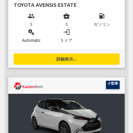
TOYOTA AVENSIS ESTATE
group
business_center
local_gas_station
5
5
ガソリン
miscellaneous_services
login
Automatic
5 ドア
詳細表示...
小型車