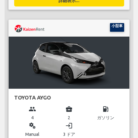
詳細表示...
小型車
TOYOTA AYGO
group
business_center
local_gas_station
4
2
ガソリン
miscellaneous_services
login
Manual
3 ドア