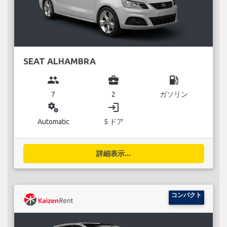
SEAT ALHAMBRA
group
business_center
local_gas_station
7
2
ガソリン
miscellaneous_services
login
Automatic
5 ドア
詳細表示...
コンパクト