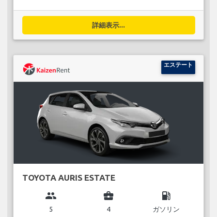
詳細表示...
エステート
TOYOTA AURIS ESTATE
group
business_center
local_gas_station
5
4
ガソリン