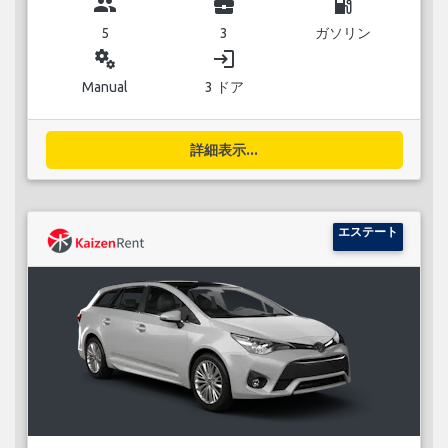
group
business_center
local_gas_station
5
3
ガソリン
miscellaneous_services
login
Manual
3 ドア
詳細表示...
エステート