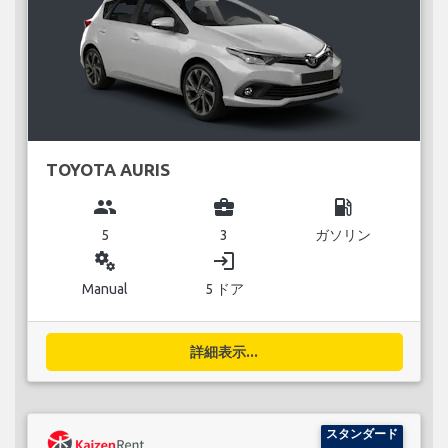
TOYOTA AURIS
group
business_center
local_gas_station
5
3
ガソリン
miscellaneous_services
login
Manual
5 ドア
詳細表示...
スタンダード