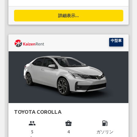
詳細表示...
中型車
TOYOTA COROLLA
group
business_center
local_gas_station
5
4
ガソリン