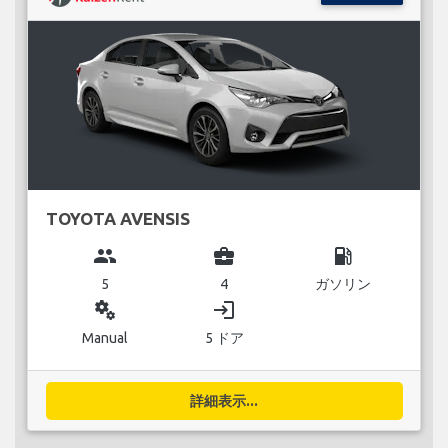
TOYOTA AVENSIS
group
business_center
local_gas_station
5
4
ガソリン
miscellaneous_services
login
Manual
5 ドア
詳細表示...