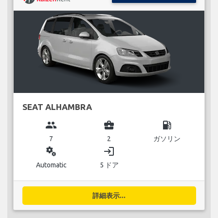
SEAT ALHAMBRA
group
business_center
local_gas_station
7
2
ガソリン
miscellaneous_services
login
Automatic
5 ドア
詳細表示...