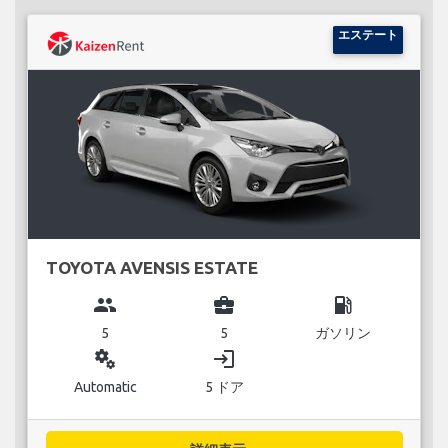
エステート
TOYOTA AVENSIS ESTATE
group
business_center
local_gas_station
5
5
ガソリン
miscellaneous_services
login
Automatic
5 ドア