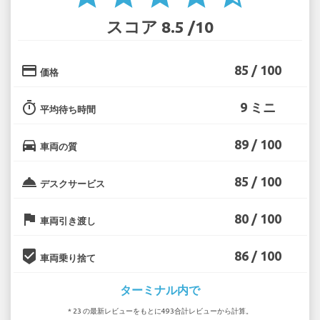
スコア 8.5 /10
credit_card
85 / 100
価格
timer
9 ミニ
平均待ち時間
directions_car
89 / 100
車両の質
room_service
85 / 100
デスクサービス
flag
80 / 100
車両引き渡し
beenhere
86 / 100
車両乗り捨て
ターミナル内で
* 23 の最新レビューをもとに493合計レビューから計算。