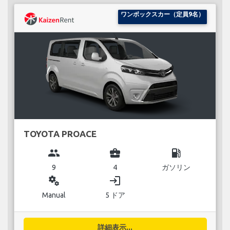
ワンボックスカー（定員9名）
TOYOTA PROACE
group
business_center
local_gas_station
9
4
ガソリン
miscellaneous_services
login
Manual
5 ドア
詳細表示...