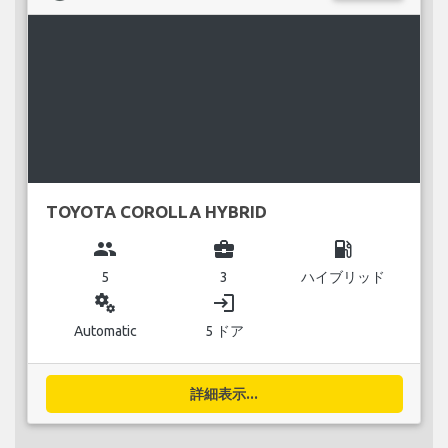
TOYOTA COROLLA HYBRID
group
business_center
local_gas_station
5
3
ハイブリッド
miscellaneous_services
login
Automatic
5 ドア
詳細表示...