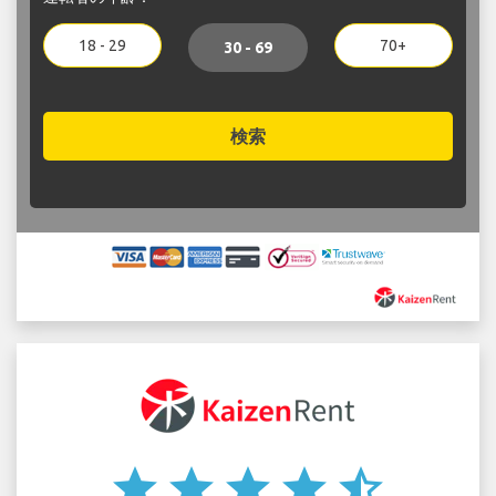
18 - 29
70+
30 - 69
検索
star
star
star
star
star_half