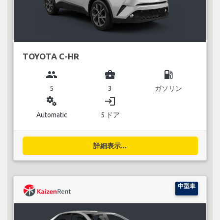
TOYOTA C-HR
group
business_center
local_gas_station
5
3
ガソリン
miscellaneous_services
login
Automatic
5 ドア
詳細表示...
中型車