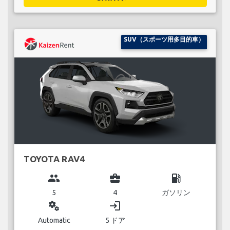
SUV（スポーツ用多目的車）
TOYOTA RAV4
group
business_center
local_gas_station
5
4
ガソリン
miscellaneous_services
login
Automatic
5 ドア