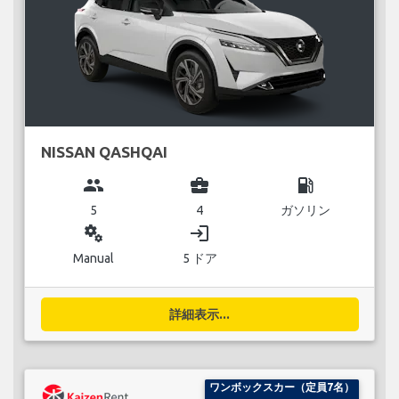
NISSAN QASHQAI
group
business_center
local_gas_station
5
4
ガソリン
miscellaneous_services
login
Manual
5 ドア
詳細表示...
ワンボックスカー（定員7名）