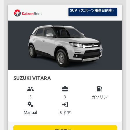
SUV（スポーツ用多目的車）
SUZUKI VITARA
group
business_center
local_gas_station
5
3
ガソリン
miscellaneous_services
login
Manual
5 ドア