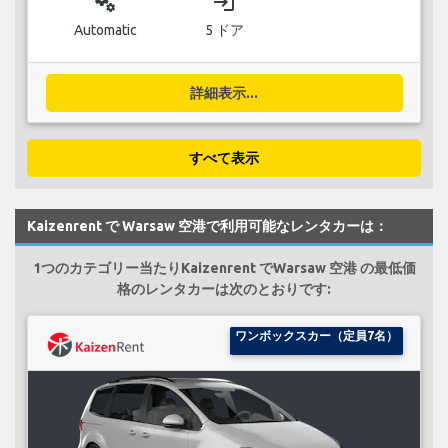
miscellaneous_services
login
Automatic
5 ドア
詳細表示...
すべて表示
Kaizenrent で Warsaw 空港で利用可能なレンタカーは：
1つのカテゴリー当たりKaizenrent でWarsaw 空港 の最低価
格のレンタカーは次のとおりです:
ワンボックスカー（定員7名）