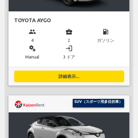
TOYOTA AYGO
group
business_center
local_gas_station
4
2
ガソリン
miscellaneous_services
login
Manual
3 ドア
詳細表示...
SUV（スポーツ用多目的車）