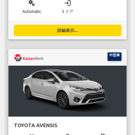
miscellaneous_services
login
Automatic
5 ドア
詳細表示...
中型車
TOYOTA AVENSIS