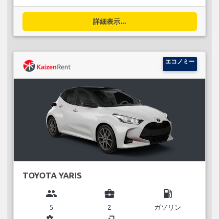
詳細表示...
エコノミー
TOYOTA YARIS
group
business_center
local_gas_station
5
2
ガソリン