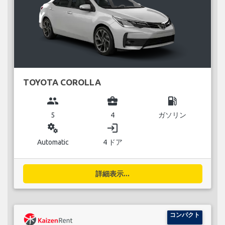
TOYOTA COROLLA
group
business_center
local_gas_station
5
4
ガソリン
miscellaneous_services
login
Automatic
4 ドア
詳細表示...
コンパクト