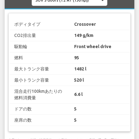
ボディタイプ
Crossover
CO2排出量
149 g/km
駆動輪
Front wheel drive
燃料
95
最大トランク容量
1482 l
最小トランク容量
520 l
混合走行100kmあたりの
6.6 l
燃料消費量
ドアの数
5
座席の数
5