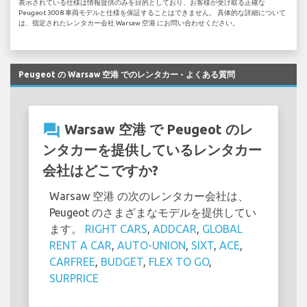
表示されている仕様は情報提供のみを目的としており、お客様が受け取る正確な
Peugeot 3008 車両モデルと仕様を保証することはできません。 具体的な詳細について
は、指定されたレンタカー会社 Warsaw 空港 にお問い合わせください。
Peugeot の Warsaw 空港 でのレンタカー - よくある質問
question_answer
Warsaw 空港 で Peugeot のレ
ンタカーを提供しているレンタカー
会社はどこですか?
Warsaw 空港 の次のレンタカー会社は、
Peugeot のさまざまなモデルを提供してい
ます。
RIGHT CARS
,
ADDCAR
,
GLOBAL
RENT A CAR
,
AUTO-UNION
,
SIXT
,
ACE
,
CARFREE
,
BUDGET
,
FLEX TO GO
,
SURPRICE