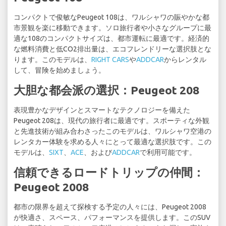
コンパクトで俊敏なPeugeot 108は、ワルシャワの賑やかな都
市景観を楽に移動できます。ソロ旅行者や小さなグループに最
適な108のコンパクトサイズは、都市運転に最適です。経済的
な燃料消費と低CO2排出量は、エコフレンドリーな選択肢とな
ります。このモデルは、
RIGHT CARS
や
ADDCAR
からレンタル
して、冒険を始めましょう。
大胆な都会派の選択：Peugeot 208
表現豊かなデザインとスマートなテクノロジーを備えた
Peugeot 208は、現代の旅行者に最適です。スポーティな外観
と先進技術が組み合わさったこのモデルは、ワルシャワ空港の
レンタカー体験を求める人々にとって最適な選択肢です。この
モデルは、
SIXT
、
ACE
、および
ADDCAR
で利用可能です。
信頼できるロードトリップの仲間：
Peugeot 2008
都市の限界を超えて探検する予定の人々には、Peugeot 2008
が快適さ、スペース、パフォーマンスを提供します。このSUV