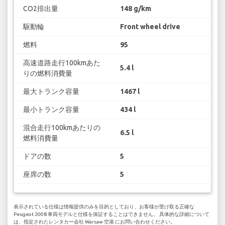
CO2排出量
148 g/km
駆動輪
Front wheel drive
燃料
95
高速道路走行100kmあた
5.4 l
りの燃料消費量
最大トランク容量
1467 l
最小トランク容量
434 l
混合走行100kmあたりの
6.5 l
燃料消費量
ドアの数
5
座席の数
5
表示されている仕様は情報提供のみを目的としており、お客様が受け取る正確な
Peugeot 2008 車両モデルと仕様を保証することはできません。 具体的な詳細について
は、指定されたレンタカー会社 Warsaw 空港 にお問い合わせください。