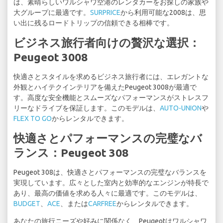
は、素晴らしいワルシャワ空港のレンタカーをお探しの家族や
大グループに最適です。
SURPRICE
から利用可能な2008は、思
い出に残るロードトリップの信頼できる相棒です。
ビジネス旅行者向けの贅沢な選択：
Peugeot 3008
快適さとスタイルを求めるビジネス旅行者には、エレガントな
外観とハイテクインテリアを備えたPeugeot 3008が最適で
す。高度な安全機能とスムーズなパフォーマンスがストレスフ
リーなドライブを保証します。このモデルは、
AUTO-UNION
や
FLEX TO GO
からレンタルできます。
快適さとパフォーマンスの完璧なバ
ランス：Peugeot 308
Peugeot 308は、快適さとパフォーマンスの完璧なバランスを
実現しています。広々とした室内と効率的なエンジンが特長で
あり、最高の価値を求める人々に最適です。このモデルは、
BUDGET
、
ACE
、または
CARFREE
からレンタルできます。
あなたの旅行ニーズや好みに関係なく、Peugeotはワルシャワ