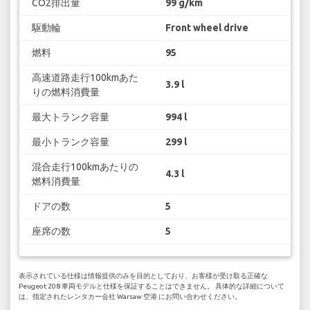
CO2排出量
99 g/km
駆動輪
Front wheel drive
燃料
95
高速道路走行100kmあた
3.9 l
りの燃料消費量
最大トランク容量
994 l
最小トランク容量
299 l
混合走行100kmあたりの
4.3 l
燃料消費量
ドアの数
5
座席の数
5
表示されている仕様は情報提供のみを目的としており、お客様が受け取る正確な
Peugeot 208 車両モデルと仕様を保証することはできません。 具体的な詳細について
は、指定されたレンタカー会社 Warsaw 空港 にお問い合わせください。