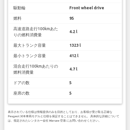
駆動輪
Front wheel drive
燃料
95
高速道路走行100kmあた
4.2 l
りの燃料消費量
最大トランク容量
1323 l
最小トランク容量
412 l
混合走行100kmあたりの
4.7 l
燃料消費量
ドアの数
5
座席の数
5
表示されている仕様は情報提供のみを目的としており、お客様が受け取る正確な
Peugeot 308 車両モデルと仕様を保証することはできません。 具体的な詳細について
は、指定されたレンタカー会社 Warsaw 空港 にお問い合わせください。