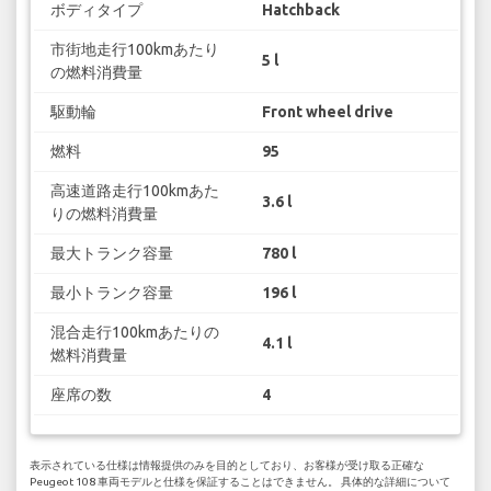
ボディタイプ
Hatchback
市街地走行100kmあたり
5 l
の燃料消費量
駆動輪
Front wheel drive
燃料
95
高速道路走行100kmあた
3.6 l
りの燃料消費量
最大トランク容量
780 l
最小トランク容量
196 l
混合走行100kmあたりの
4.1 l
燃料消費量
座席の数
4
表示されている仕様は情報提供のみを目的としており、お客様が受け取る正確な
Peugeot 108 車両モデルと仕様を保証することはできません。 具体的な詳細について