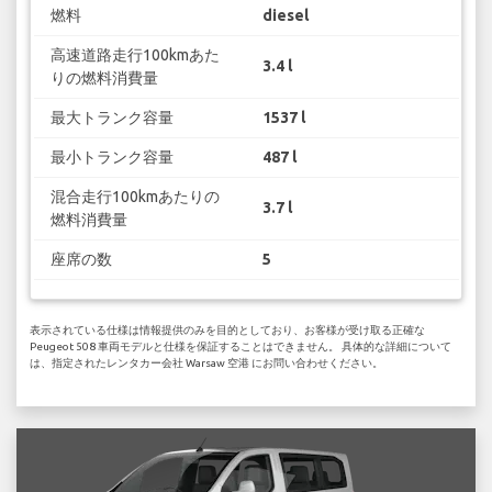
燃料
diesel
高速道路走行100kmあた
3.4 l
りの燃料消費量
最大トランク容量
1537 l
最小トランク容量
487 l
混合走行100kmあたりの
3.7 l
燃料消費量
座席の数
5
表示されている仕様は情報提供のみを目的としており、お客様が受け取る正確な
Peugeot 508 車両モデルと仕様を保証することはできません。 具体的な詳細について
は、指定されたレンタカー会社 Warsaw 空港 にお問い合わせください。