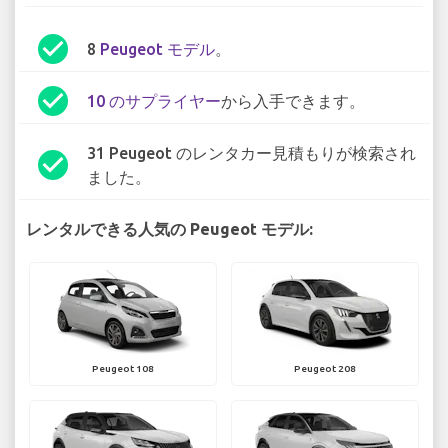
check_circle
8
Peugeot モデル
。
check_circle
10 のサプライヤー
から入手できます。
31 Peugeot のレンタカー見積もりが検索され
check_circle
ました。
レンタルできる人気の Peugeot モデル:
Peugeot 108
Peugeot 208