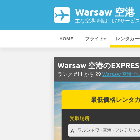
Warsaw 空港
主な空港情報およびサービス
HOME
フライト
レンタカー
Warsaw 空港のEXPR
ランク #11 から 29
Warsaw 空港
最低価格レンタ
受取場所