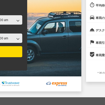
timer
平均待
directions_car
車両の
room_service
デスク
flag
車両引
beenhere
車両乗
* 3