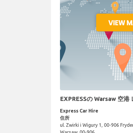
EXPRESSの Warsaw 
Express Car Hire
住所
ul. Zwirki i Wigury 1, 00-906 Fryde
Warsaw, 00-906