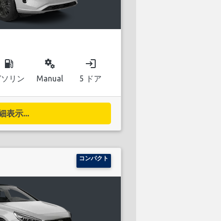
local_gas_station
miscellaneous_services
login
ガソリン
Manual
5 ドア
細表示...
コンパクト