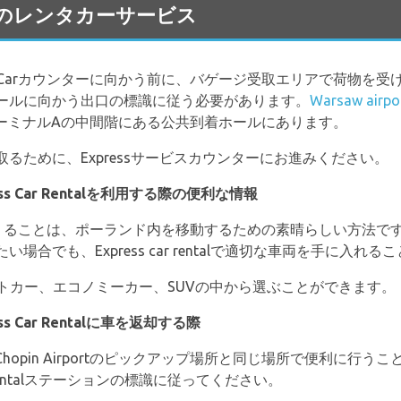
 空港のレンタカーサービス
ess Rental Carカウンターに向かう前に、バゲージ受取エリアで
ールに向かう出口の標識に従う必要があります。
Warsaw airpor
ーミナルAの中間階にある公共到着ホールにあります。
るために、Expressサービスカウンターにお進みください。
xpress Car Rentalを利用する際の便利な情報
ortで車を借りることは、ポーランド内を移動するための素晴らしい方法
合でも、Express car rentalで適切な車両を手に入れ
は、コンパクトカー、エコノミーカー、SUVの中から選ぶことができます。
ress Car Rentalに車を返却する際
hopin Airportのピックアップ場所と同じ場所で便利に行うこと
r rentalステーションの標識に従ってください。