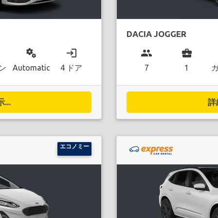
DACIA JOGGER
miscellaneous_services
login
group
business_center
ン
Automatic
4 ドア
7
1
..
詳
エコノミー