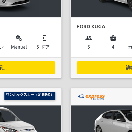
FORD KUGA
miscellaneous_services
login
group
business_center
ン
Manual
5 ドア
5
4
..
詳
ワンボックスカー（定員9名）