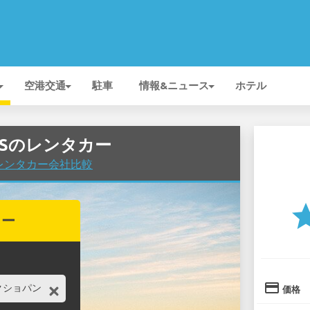
空港交通
駐車
情報&ニュース
ホテル
ESSのレンタカー
でレンタカー会社比較
st
カー
credit_card
価格