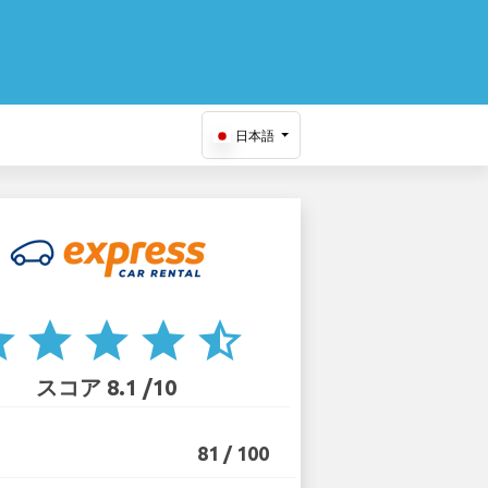
日本語
ar
star
star
star
star_half
スコア 8.1 /10
81 / 100