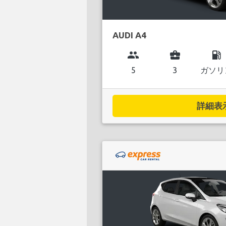
AUDI A4
group
business_center
local_gas_station
5
3
ガソリ
詳細表示.