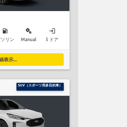
local_gas_station
miscellaneous_services
login
ガソリン
Manual
5 ドア
細表示...
SUV（スポーツ用多目的車）