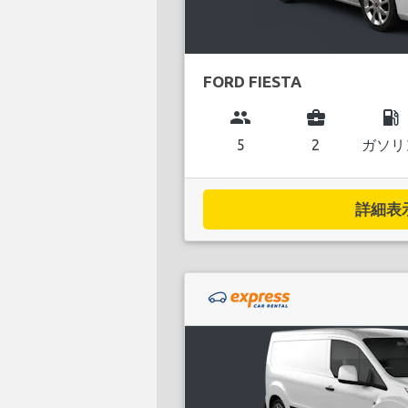
FORD FIESTA
group
business_center
local_gas_station
5
2
ガソリ
詳細表示.