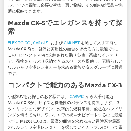
ルシャワの冒険に必要な荷物、買い物袋、その他の必需品を快
適に収納できます。
Mazda CX-5でエレガンスを持って探
索
FLEX TO GO
,
CARWIZ
, および
CAR NET
を通じて入手可能な
Mazda CX-5は、贅沢と実用性の融合を求める方に最適です。
このコンパクトSUVは洗練された乗り心地、高級なインテリ
ア、荷物をたっぷり収納できるスペースを提供し、素晴らしい
ワルシャワ空港レンタカーを求める家族や友人グループに最適
です。
コンパクトで能力のあるMazda CX-3
小型SUVをお探しのお客様には、
CARWIZ
から入手可能な
Mazda CX-3が、サイズと機能性のバランスを提供します。ス
タイリッシュなデザイン、効率的な燃料消費、俊敏なハンドリ
ングを備えており、ワルシャワの街をナビゲートするのに最適
です。Mazda CX-3は、最高の価値を求める若い冒険家や最高
のワルシャワ空港レンタカーを探しているカップルにとって素