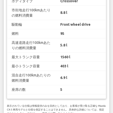
ボディタイプ
Crossover
市街地走行100kmあたり
8.8 l
の燃料消費量
駆動輪
Front wheel drive
燃料
95
高速道路走行100kmあた
5.8 l
りの燃料消費量
最大トランク容量
1560 l
最小トランク容量
403 l
混合走行100kmあたりの
6.9 l
燃料消費量
座席の数
5
表示されている仕様は情報提供のみを目的としており、お客様が受け取る正確な Mazda
CX-5 車両モデルと仕様を保証することはできません。 具体的な詳細については、指定