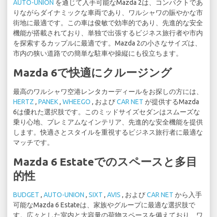
AUTO-UNION
を通じて入手可能なMazda 2は、コンパクトであ
りながらダイナミックな車両であり、ワルシャワの賑やかな市
街地に最適です。この車は俊敏で効率的であり、先進的な安全
機能が搭載されており、単独で出張するビジネス旅行者や市内
を探索するカップルに最適です。Mazda 2の小さなサイズは、
市内の狭い道路での簡単な駐車や操縦にも役立ちます。
Mazda 6で快適にクルージング
最高のワルシャワ空港レンタカーディールをお探しの方には、
HERTZ
,
PANEK
,
WHEEGO
, および
CAR NET
が提供するMazda
6は優れた選択肢です。このミッドサイズセダンはスムーズな
乗り心地、プレミアムなインテリア、先進的な安全機能を提供
します。快適さとスタイルを重視するビジネス旅行者に最適な
マッチです。
Mazda 6 Estateでのスペースと多目
的性
BUDGET
,
AUTO-UNION
,
SIXT
,
AVIS
, および
CAR NET
から入手
可能なMazda 6 Estateは、家族やグループに最適な選択肢で
す。広々とした室内と大容量の荷物スペースを備えており、ワ