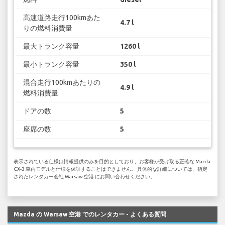
高速道路走行100kmあた
4.7 l
りの燃料消費量
最大トランク容量
1260 l
最小トランク容量
350 l
混合走行100kmあたりの
4.9 l
燃料消費量
ドアの数
5
座席の数
5
表示されている仕様は情報提供のみを目的としており、お客様が受け取る正確な Mazda
CX-3 車両モデルと仕様を保証することはできません。 具体的な詳細については、指定
されたレンタカー会社 Warsaw 空港 にお問い合わせください。
Mazda の Warsaw 空港 でのレンタカー - よくある質問