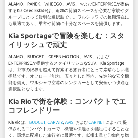
ALAMO、PANEK、WHEEGO、AVIS、およびENTERPRISEが提供
するKia Ceed Estateは、追加の荷物スペースが必要な家族やグ
ループにとって賢明な選択肢です。ワルシャワでの長期滞在に
も最適であり、乗客や荷物に十分なスペースを提供します。
Kia Sportageで冒険を楽しむ：スタ
イリッシュで頑丈
ALAMO、BUDGET、GREEN MOTION、AVIS、および
ENTERPRISEが提供するスタイリッシュなSUV、Kia Sportage
は、都市の限界を超えて探索する旅行者にとって素晴らしい選
択肢です。オフロード能力、広々とした室内、先進的な安全機
能を備え、ワルシャワ空港のレンタカーとして安全かつ快適な
選択肢となります。
Kia Rioで街を体験：コンパクトでエ
コフレンドリー
Kia Rioは、
BUDGET
,
CARWIZ
,
AVIS
, および
CAR NET
によって提
供されるコンパクトカーで、機能や快適さを犠牲にすることな
く、環境に配慮した旅行者に最適です。低排出量と印象的な燃