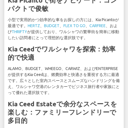
Kia Picantoで街をナビゲート：コン
パクトで俊敏
小型で実用的かつ効率的な車をお探しの方には、Kia Picantoが
最適です。
HERTZ
、
BUDGET
、
FLEX TO GO
、
CARFREE
、およ
び
THRIFTY
が提供しており、ワルシャワの繁華街を簡単に移動
したい訪問者にとって理想的な選択肢です。
Kia Ceedでワルシャワを探索：効率
的で快適
ALAMO、BUDGET、WHEEGO、CARWIZ、およびENTERPRISE
が提供するKia Ceedは、燃費効率と快適さを重視する方に最適
です。広々とした室内スペースとスムーズなハンドリングを備
え、ワルシャワ空港のレンタカーでビジネス旅行者や家族にと
って優れた選択肢です。
Kia Ceed Estateで余分なスペースを
楽しむ：ファミリーフレンドリーで
多目的