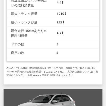
高速道路走行100kmあた
4.4 l
りの燃料消費量
最大トランク容量
1010 l
最小トランク容量
255 l
混合走行100kmあたりの
4.7 l
燃料消費量
ドアの数
5
座席の数
5
表示されている仕様は情報提供のみを目的としており、お客様が受け取る正確な Kia
Picanto 車両モデルと仕様を保証することはできません。 具体的な詳細については、指
定されたレンタカー会社 Warsaw 空港 にお問い合わせください。