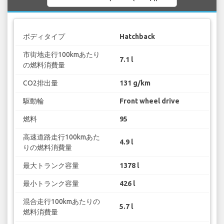
ボディタイプ
Hatchback
市街地走行100kmあたり
7.1 l
の燃料消費量
CO2排出量
131 g/km
駆動輪
Front wheel drive
燃料
95
高速道路走行100kmあた
4.9 l
りの燃料消費量
最大トランク容量
1378 l
最小トランク容量
426 l
混合走行100kmあたりの
5.7 l
燃料消費量