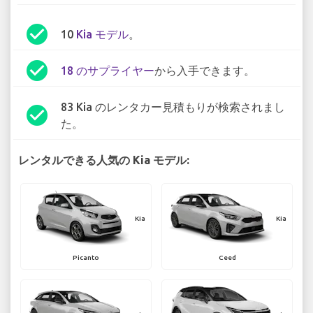
check_circle
10
Kia モデル
。
check_circle
18 のサプライヤー
から入手できます。
83 Kia のレンタカー見積もりが検索されまし
check_circle
た。
レンタルできる人気の Kia モデル:
Kia
Kia
Picanto
Ceed