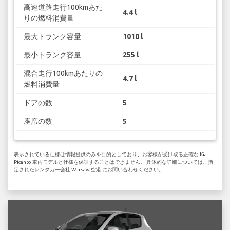
高速道路走行100kmあた
4.4 l
りの燃料消費量
最大トランク容量
1010 l
最小トランク容量
255 l
混合走行100kmあたりの
4.7 l
燃料消費量
ドアの数
5
座席の数
5
表示されている仕様は情報提供のみを目的としており、お客様が受け取る正確な Kia
Picanto 車両モデルと仕様を保証することはできません。 具体的な詳細については、指
定されたレンタカー会社 Warsaw 空港 にお問い合わせください。