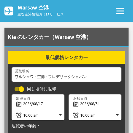
Warsaw 空港
主な空港情報およびサービス
Kia のレンタカー（Warsaw 空港）
最低価格レンタカー
受取場所
同じ場所に返却
出発日時
返却日時
運転者の年齢：