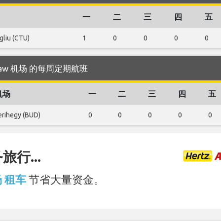
一
二
三
四
五
liu (CTU)
1
0
0
0
0
Warsaw 机场 的每周定期航班
机场
一
二
三
四
五
erihegy (BUD)
0
0
0
0
0
行...
场 租车
节省大量资金。