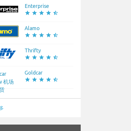
Enterprise
star
star
star
star
star_half
Alamo
star
star
star
star
star_half
Thrifty
star
star
star
star
star_half
Goldcar
star
star
star
star
star_half
多