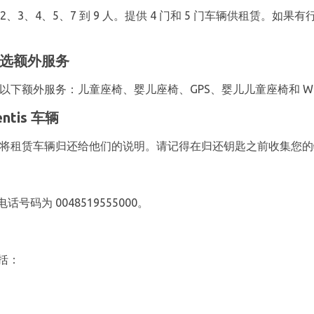
3、4、5、7 到 9 人。提供 4 门和 5 门车辆供租赁。如果有
的可选额外服务
租用以下额外服务：儿童座椅、婴儿座椅、GPS、婴儿儿童座椅和 Wi
tis 车辆
何和何处将租赁车辆归还给他们的说明。请记得在归还钥匙之前收集您
话号码为 0048519555000。
包括：