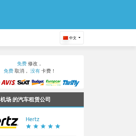
中文
免费
修改，
免费
取消，
没有
卡费！
aw 机场 的汽车租赁公司
Hertz
star
star
star
star
star