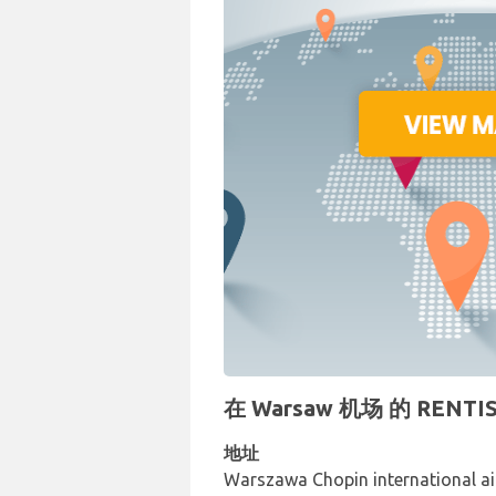
在 Warsaw 机场 的 REN
地址
Warszawa Chopin international airp