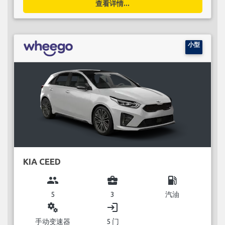
查看详情...
小型
KIA CEED
group
business_center
local_gas_station
5
3
汽油
miscellaneous_services
login
手动变速器
5 门