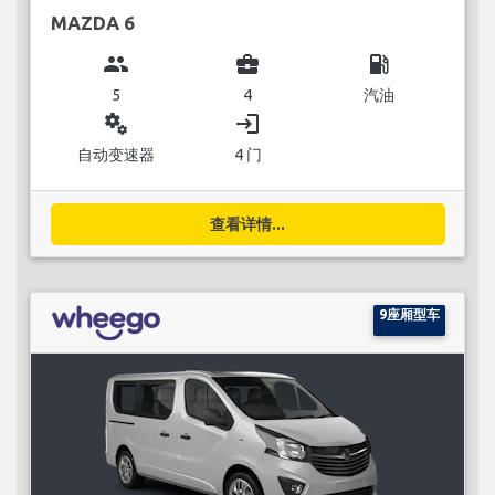
MAZDA 6
group
business_center
local_gas_station
5
4
汽油
miscellaneous_services
login
自动变速器
4 门
查看详情...
9座厢型车