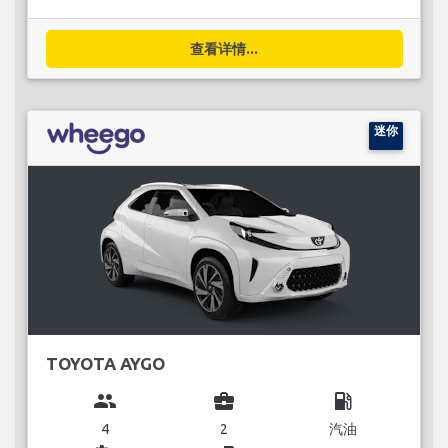
查看详情...
迷你
TOYOTA AYGO
group
business_center
local_gas_station
4
2
汽油