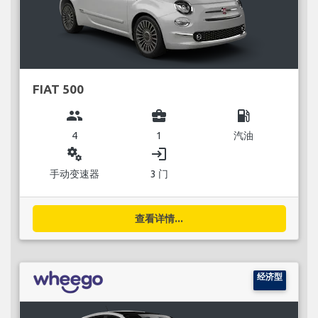
FIAT 500
group
business_center
local_gas_station
4
1
汽油
miscellaneous_services
login
手动变速器
3 门
查看详情...
经济型