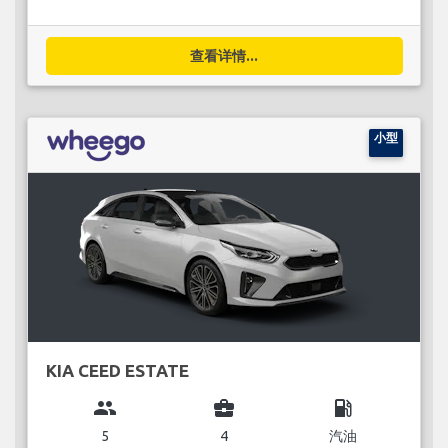
查看详情...
小型
KIA CEED ESTATE
group
business_center
local_gas_station
5
4
汽油