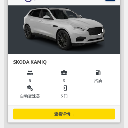
SKODA KAMIQ
group
business_center
local_gas_station
5
3
汽油
miscellaneous_services
login
自动变速器
5 门
查看详情...