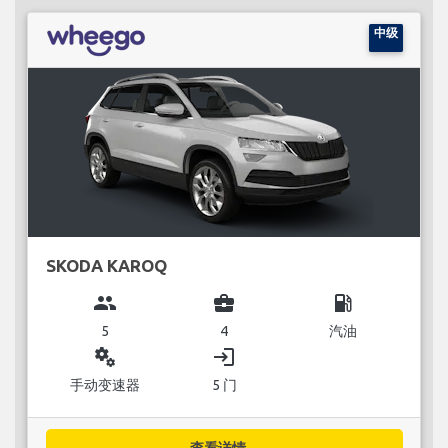
中级
SKODA KAROQ
group
business_center
local_gas_station
5
4
汽油
miscellaneous_services
login
手动变速器
5 门
查看详情...