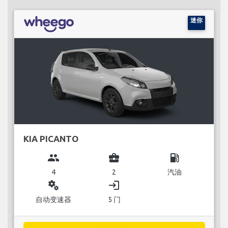
迷你
KIA PICANTO
group
business_center
local_gas_station
4
2
汽油
miscellaneous_services
login
自动变速器
5 门