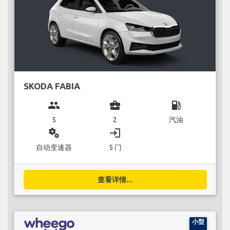
SKODA FABIA
group
business_center
local_gas_station
5
2
汽油
miscellaneous_services
login
自动变速器
5 门
查看详情...
小型