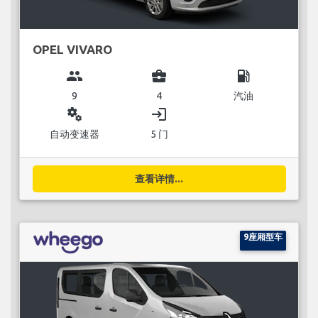
OPEL VIVARO
group
business_center
local_gas_station
9
4
汽油
miscellaneous_services
login
自动变速器
5 门
查看详情...
9座厢型车