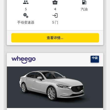
group
business_center
local_gas_station
5
4
汽油
miscellaneous_services
login
手动变速器
5 门
查看详情...
中级