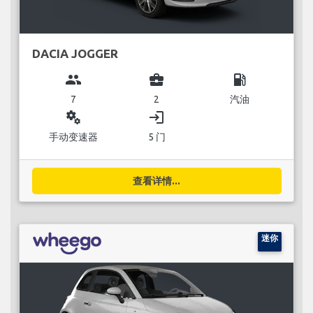
DACIA JOGGER
group
business_center
local_gas_station
7
2
汽油
miscellaneous_services
login
手动变速器
5 门
查看详情...
迷你