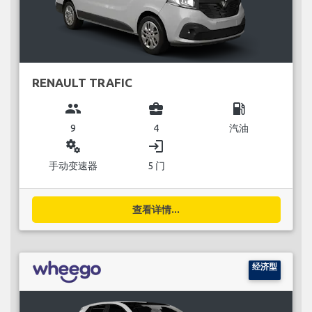
RENAULT TRAFIC
group
business_center
local_gas_station
9
4
汽油
miscellaneous_services
login
手动变速器
5 门
查看详情...
经济型