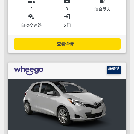
group
business_center
local_gas_station
5
3
混合动力
miscellaneous_services
login
自动变速器
5 门
查看详情...
经济型