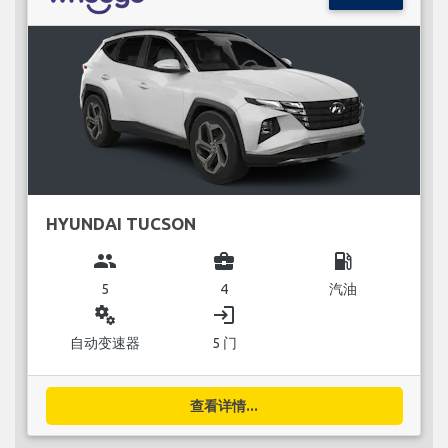
HYUNDAI TUCSON
group
business_center
local_gas_station
5
4
汽油
miscellaneous_services
login
自动变速器
5 门
查看详情...