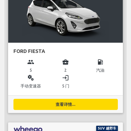
FORD FIESTA
group
business_center
local_gas_station
5
2
汽油
miscellaneous_services
login
手动变速器
5 门
查看详情...
SUV 越野车