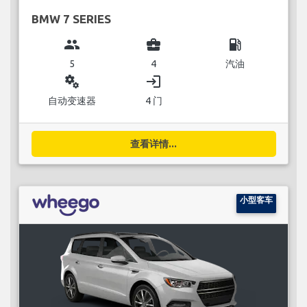
BMW 7 SERIES
group
business_center
local_gas_station
5
4
汽油
miscellaneous_services
login
自动变速器
4 门
查看详情...
小型客车