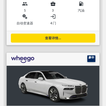
group
business_center
local_gas_station
5
3
汽油
miscellaneous_services
login
自动变速器
4 门
查看详情...
豪华