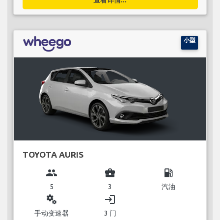
小型
TOYOTA AURIS
group
business_center
local_gas_station
5
3
汽油
miscellaneous_services
login
手动变速器
3 门