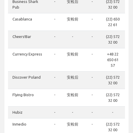
Business Shark
-
安检后
-
(22) 572
Pub
32 00
Casablanca
-
安检前
-
(22) 650
22 61
Cheers!Bar
-
-
-
(22) 572
32 00
Currency Express
-
安检前
-
+48 22
650 61
57
Discover Poland
-
安检后
-
(22) 572
32 00
Flying Bistro
-
安检前
-
(22) 572
32 00
Hubiz
-
-
-
-
Inmedio
-
安检前
-
(22) 572
32 00