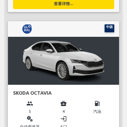
查看详情...
中级
SKODA OCTAVIA
group
business_center
local_gas_station
5
4
汽油
miscellaneous_services
login
自动变速器
4 门