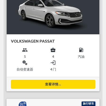
VOLKSWAGEN PASSAT
group
business_center
local_gas_station
5
4
汽油
miscellaneous_services
login
自动变速器
4 门
查看详情...
旅行轿车