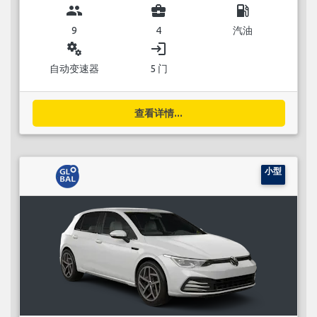
group
business_center
local_gas_station
9
4
汽油
miscellaneous_services
login
自动变速器
5 门
查看详情...
小型