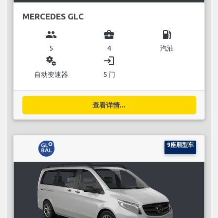
MERCEDES GLC
group
business_center
local_gas_station
5
4
汽油
miscellaneous_services
login
自动变速器
5 门
查看详情...
9座厢型车