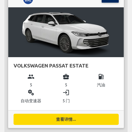
VOLKSWAGEN PASSAT ESTATE
group
business_center
local_gas_station
5
5
汽油
miscellaneous_services
login
自动变速器
5 门
查看详情...