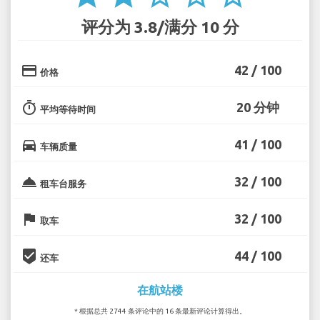
评分为 3.8/满分 10 分
credit_card
42 / 100
价格
timer
20 分钟
平均等待时间
directions_car
41 / 100
车辆质量
room_service
32 / 100
租车台服务
flag
32 / 100
取车
beenhere
44 / 100
还车
在航站楼
* 根据总共 2744 条评论中的 16 条最新评论计算得出。