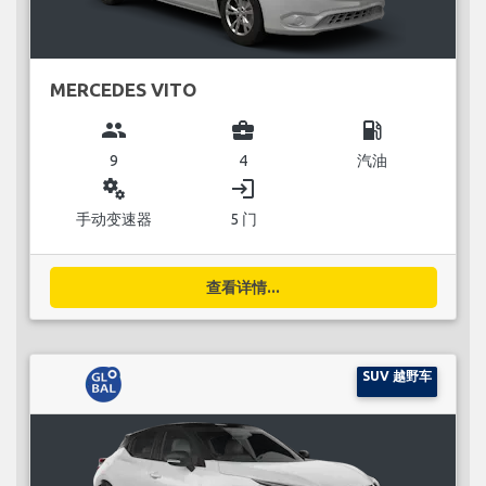
MERCEDES VITO
group
business_center
local_gas_station
9
4
汽油
miscellaneous_services
login
手动变速器
5 门
查看详情...
SUV 越野车