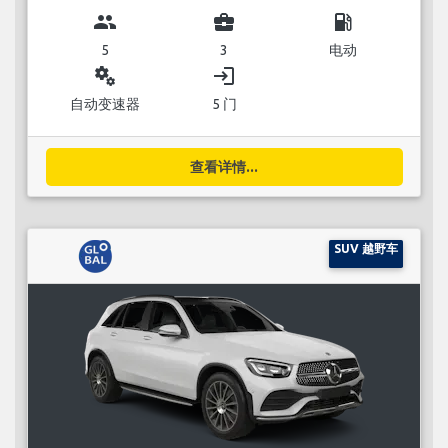
group
business_center
local_gas_station
5
3
电动
miscellaneous_services
login
自动变速器
5 门
查看详情...
SUV 越野车