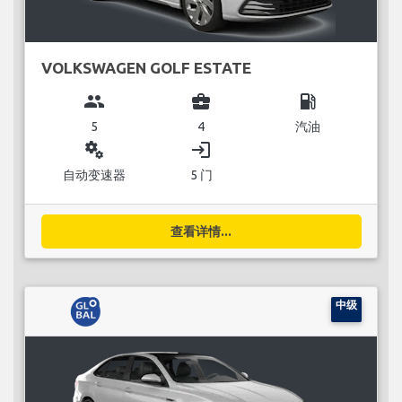
VOLKSWAGEN GOLF ESTATE
group
business_center
local_gas_station
5
4
汽油
miscellaneous_services
login
自动变速器
5 门
查看详情...
中级