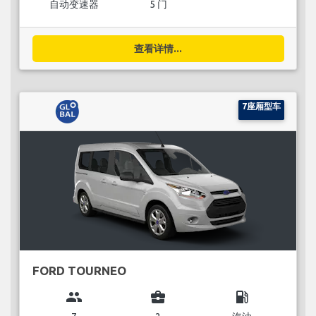
自动变速器
5 门
查看详情...
7座厢型车
FORD TOURNEO
group
business_center
local_gas_station