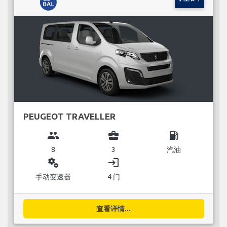
PEUGEOT TRAVELLER
group
business_center
local_gas_station
8
3
汽油
miscellaneous_services
login
手动变速器
4 门
查看详情...