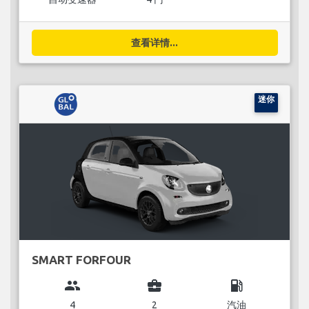
查看详情...
迷你
SMART FORFOUR
group
business_center
local_gas_station
4
2
汽油