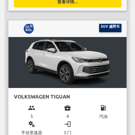
查看详情...
SUV 越野车
VOLKSWAGEN TIGUAN
group
business_center
local_gas_station
5
4
汽油
miscellaneous_services
login
手动变速器
5 门