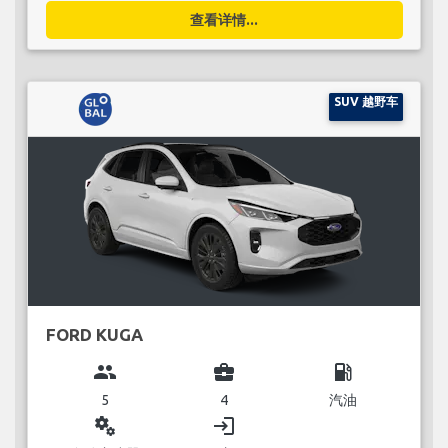
查看详情...
SUV 越野车
FORD KUGA
group
business_center
local_gas_station
5
4
汽油
miscellaneous_services
login