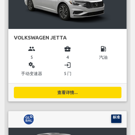
VOLKSWAGEN JETTA
group
business_center
local_gas_station
5
4
汽油
miscellaneous_services
login
手动变速器
5 门
查看详情...
标准