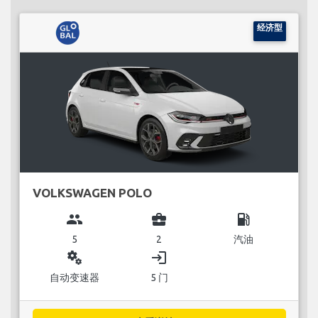
经济型
VOLKSWAGEN POLO
group
business_center
local_gas_station
5
2
汽油
miscellaneous_services
login
自动变速器
5 门