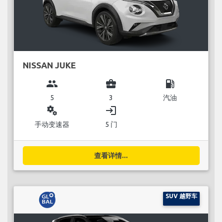
NISSAN JUKE
group
business_center
local_gas_station
5
3
汽油
miscellaneous_services
login
手动变速器
5 门
查看详情...
SUV 越野车