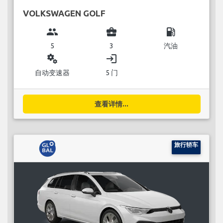
VOLKSWAGEN GOLF
group
business_center
local_gas_station
5
3
汽油
miscellaneous_services
login
自动变速器
5 门
查看详情...
旅行轿车