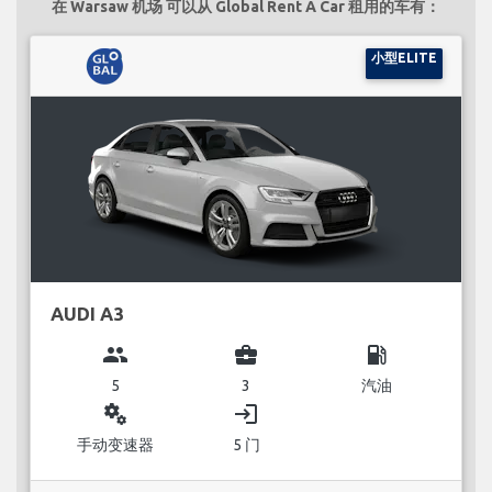
在 Warsaw 机场 可以从 Global Rent A Car 租用的车有：
小型ELITE
AUDI A3
group
business_center
local_gas_station
5
3
汽油
miscellaneous_services
login
手动变速器
5 门