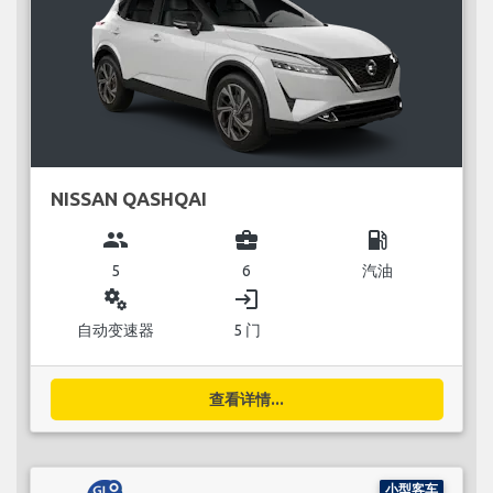
NISSAN QASHQAI
group
business_center
local_gas_station
5
6
汽油
miscellaneous_services
login
自动变速器
5 门
查看详情...
小型客车