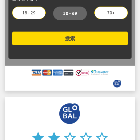
18 - 29
70+
30 - 69
搜索
star
star
star_border
star_border
star_border