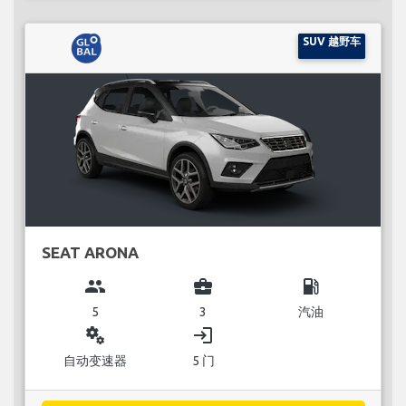
SUV 越野车
SEAT ARONA
group
business_center
local_gas_station
5
3
汽油
miscellaneous_services
login
自动变速器
5 门