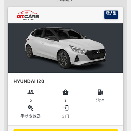
经济型
HYUNDAI I20
group
business_center
local_gas_station
5
2
汽油
miscellaneous_services
login
手动变速器
5 门