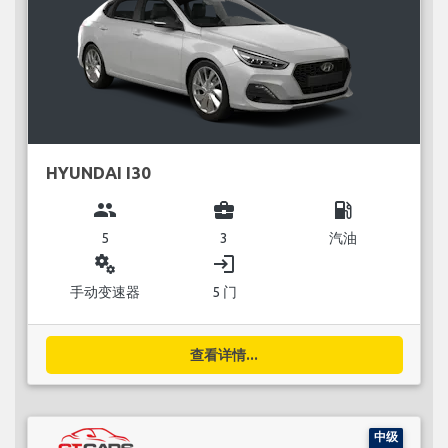
HYUNDAI I30
group
business_center
local_gas_station
5
3
汽油
miscellaneous_services
login
手动变速器
5 门
查看详情...
中级