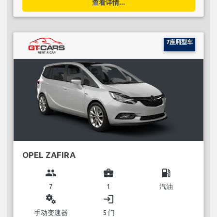
查看详情...
7座厢型车
OPEL ZAFIRA
group
business_center
local_gas_station
7
1
汽油
miscellaneous_services
login
手动变速器
5 门