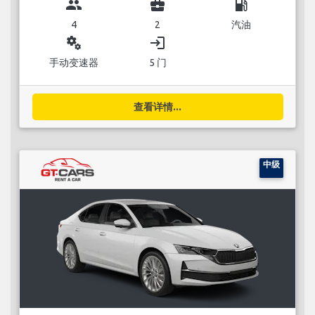
group
business_center
local_gas_station
4
2
汽油
miscellaneous_services
login
手动变速器
5 门
查看详情...
中级