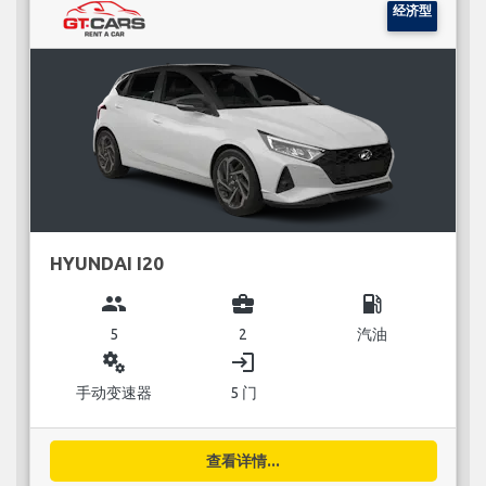
经济型
HYUNDAI I20
group
business_center
local_gas_station
5
2
汽油
miscellaneous_services
login
手动变速器
5 门
查看详情...