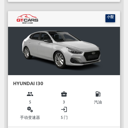
小型
HYUNDAI I30
group
business_center
local_gas_station
5
3
汽油
miscellaneous_services
login
手动变速器
5 门