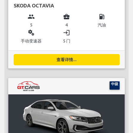
SKODA OCTAVIA
group
business_center
local_gas_station
5
4
汽油
miscellaneous_services
login
手动变速器
5 门
查看详情...
中级