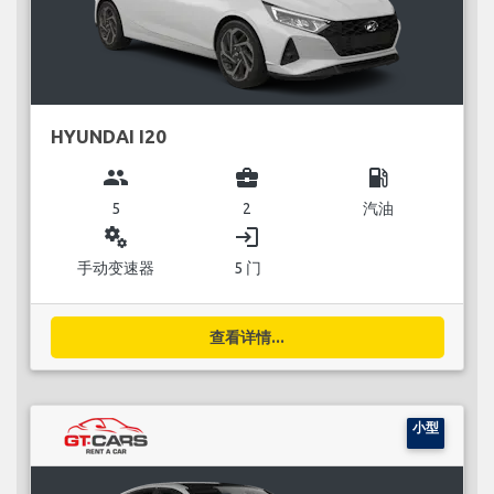
HYUNDAI I20
group
business_center
local_gas_station
5
2
汽油
miscellaneous_services
login
手动变速器
5 门
查看详情...
小型