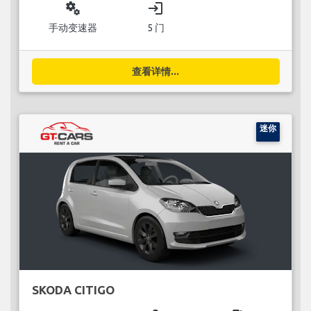
miscellaneous_services
login
手动变速器
5 门
查看详情...
迷你
SKODA CITIGO