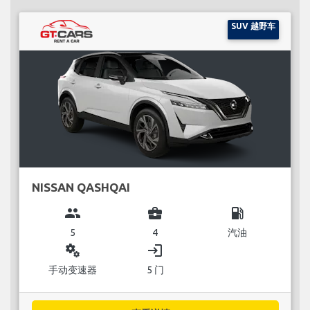
SUV 越野车
NISSAN QASHQAI
group
business_center
local_gas_station
5
4
汽油
miscellaneous_services
login
手动变速器
5 门