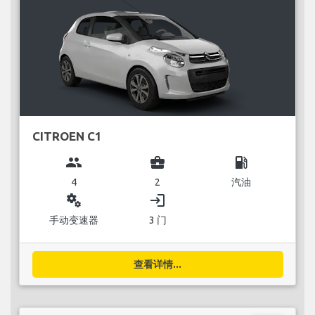
CITROEN C1
group
business_center
local_gas_station
4
2
汽油
miscellaneous_services
login
手动变速器
3 门
查看详情...