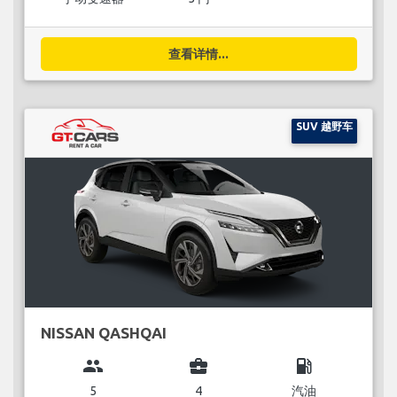
查看详情...
SUV 越野车
NISSAN QASHQAI
group
business_center
local_gas_station
5
4
汽油