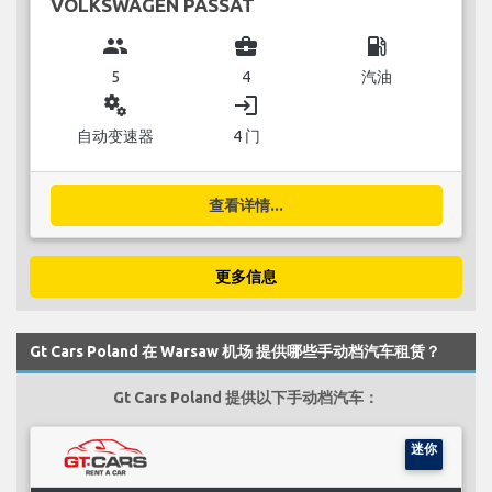
VOLKSWAGEN PASSAT
group
business_center
local_gas_station
5
4
汽油
miscellaneous_services
login
自动变速器
4 门
查看详情...
更多信息
Gt Cars Poland 在 Warsaw 机场 提供哪些手动档汽车租赁？
Gt Cars Poland 提供以下手动档汽车：
迷你