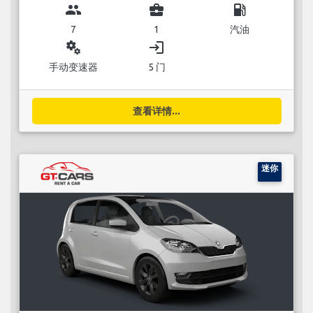
group
business_center
local_gas_station
7
1
汽油
miscellaneous_services
login
手动变速器
5 门
查看详情...
迷你