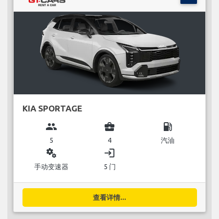
KIA SPORTAGE
group
business_center
local_gas_station
5
4
汽油
miscellaneous_services
login
手动变速器
5 门
查看详情...