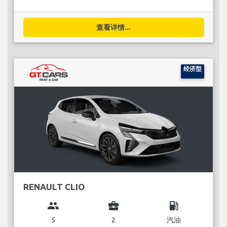
查看详情...
经济型
RENAULT CLIO
group
business_center
local_gas_station
5
2
汽油