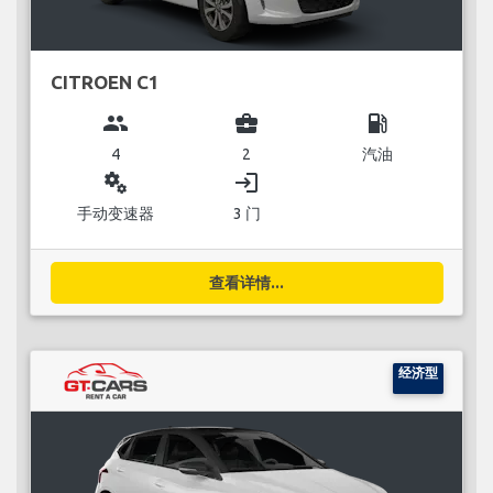
CITROEN C1
group
business_center
local_gas_station
4
2
汽油
miscellaneous_services
login
手动变速器
3 门
查看详情...
经济型