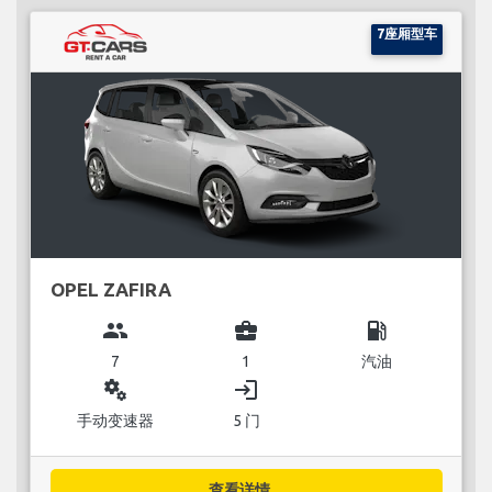
7座厢型车
OPEL ZAFIRA
group
business_center
local_gas_station
7
1
汽油
miscellaneous_services
login
手动变速器
5 门
查看详情...