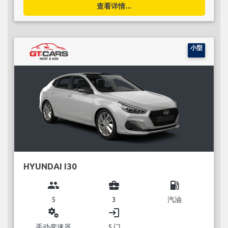
查看详情...
小型
HYUNDAI I30
group
business_center
local_gas_station
5
3
汽油
miscellaneous_services
login
手动变速器
5 门