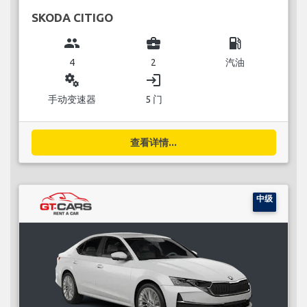
SKODA CITIGO
group
business_center
local_gas_station
4
2
汽油
miscellaneous_services
login
手动变速器
5 门
查看详情...
中级