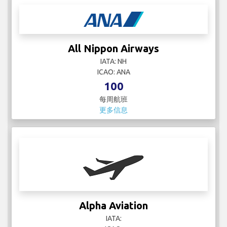
All Nippon Airways
IATA: NH
ICAO: ANA
100
每周航班
更多信息
Alpha Aviation
IATA: