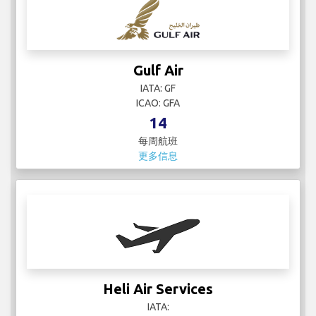
Gulf Air
IATA: GF
ICAO: GFA
14
每周航班
更多信息
Heli Air Services
IATA: