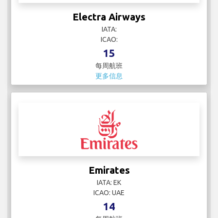
Electra Airways
IATA:
ICAO:
15
每周航班
更多信息
Emirates
IATA: EK
ICAO: UAE
14