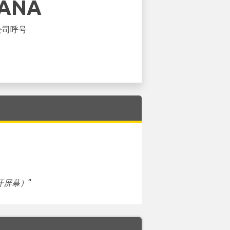
IANA
公司呼号
开屏幕）
”