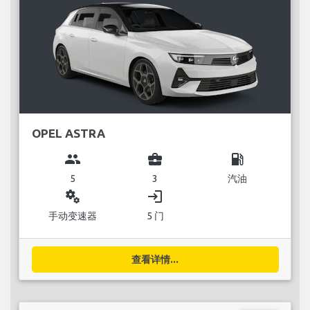
OPEL ASTRA
group
business_center
local_gas_station
5
3
汽油
miscellaneous_services
login
手动变速器
5 门
查看详情...