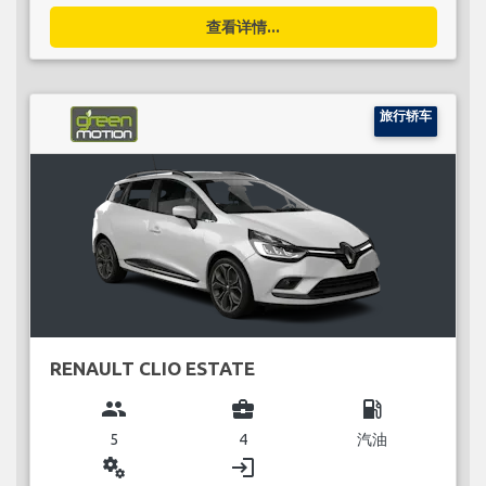
查看详情...
旅行轿车
RENAULT CLIO ESTATE
group
business_center
local_gas_station
5
4
汽油
miscellaneous_services
login