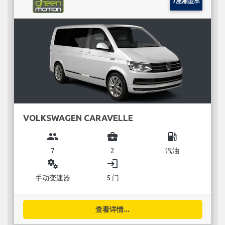
7座厢型车
VOLKSWAGEN CARAVELLE
group
business_center
local_gas_station
7
2
汽油
miscellaneous_services
login
手动变速器
5 门
查看详情...