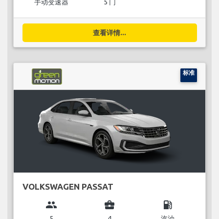
手动变速器
5 门
查看详情...
标准
VOLKSWAGEN PASSAT
group
business_center
local_gas_station
5
4
汽油