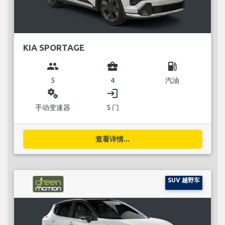
KIA SPORTAGE
group
business_center
local_gas_station
5
4
汽油
miscellaneous_services
login
手动变速器
5 门
查看详情...
SUV 越野车