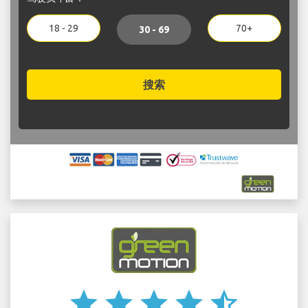
18 - 29
70+
30 - 69
搜索
star
star
star
star
star_half