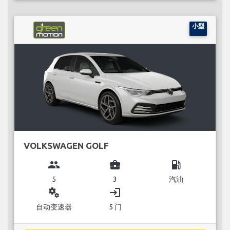
小型
VOLKSWAGEN GOLF
group
business_center
local_gas_station
5
3
汽油
miscellaneous_services
login
自动变速器
5 门