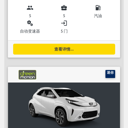
group
business_center
local_gas_station
5
5
汽油
miscellaneous_services
login
自动变速器
5 门
查看详情...
迷你