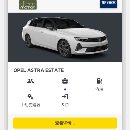
旅行轿车
OPEL ASTRA ESTATE
group
business_center
local_gas_station
5
4
汽油
miscellaneous_services
login
手动变速器
5 门
查看详情...