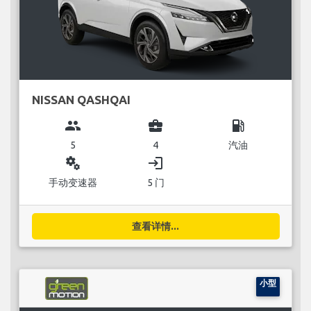
NISSAN QASHQAI
group
business_center
local_gas_station
5
4
汽油
miscellaneous_services
login
手动变速器
5 门
查看详情...
小型