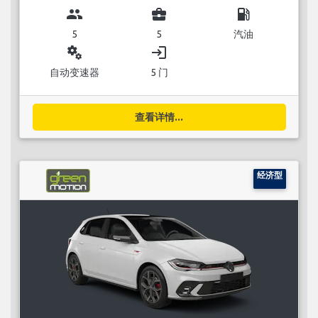
group
business_center
local_gas_station
5
5
汽油
miscellaneous_services
login
自动变速器
5 门
查看详情...
经济型