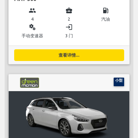
group
business_center
local_gas_station
4
2
汽油
miscellaneous_services
login
手动变速器
3 门
查看详情...
小型