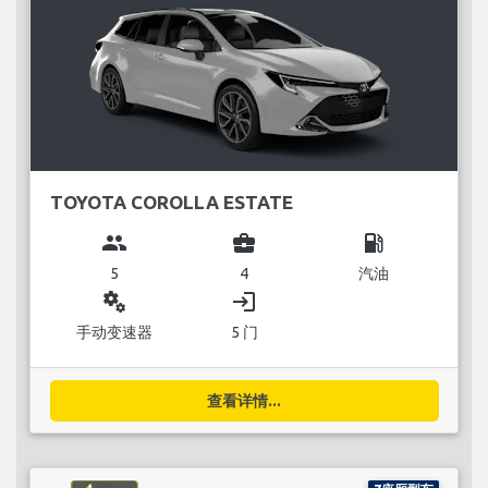
TOYOTA COROLLA ESTATE
group
business_center
local_gas_station
5
4
汽油
miscellaneous_services
login
手动变速器
5 门
查看详情...