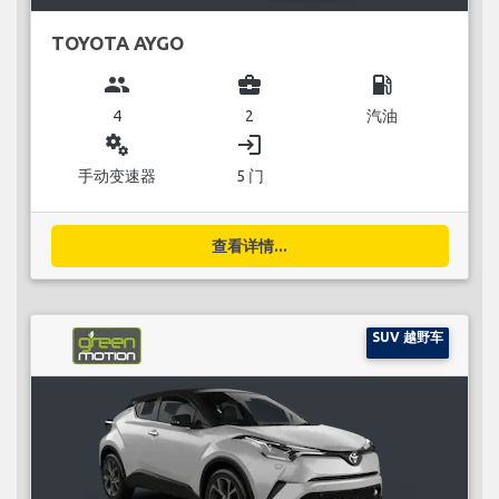
TOYOTA AYGO
group
business_center
local_gas_station
4
2
汽油
miscellaneous_services
login
手动变速器
5 门
查看详情...
SUV 越野车