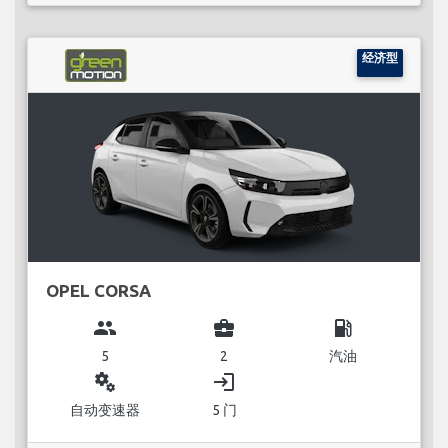
经济型
OPEL CORSA
group
business_center
local_gas_station
5
2
汽油
miscellaneous_services
login
自动变速器
5 门