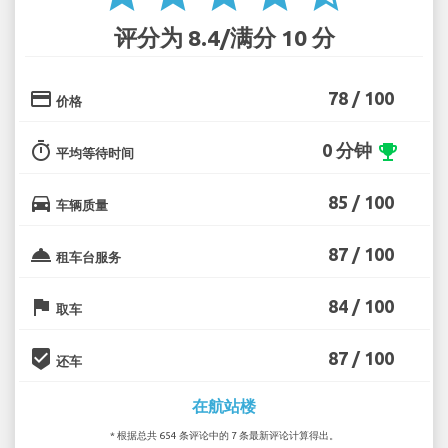
评分为 8.4/满分 10 分
credit_card
78 / 100
价格
timer
0 分钟
emoji_events
平均等待时间
directions_car
85 / 100
车辆质量
room_service
87 / 100
租车台服务
flag
84 / 100
取车
beenhere
87 / 100
还车
在航站楼
* 根据总共 654 条评论中的 7 条最新评论计算得出。