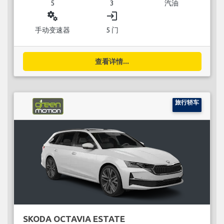
5
3
汽油
miscellaneous_services
login
手动变速器
5 门
查看详情...
旅行轿车
SKODA OCTAVIA ESTATE