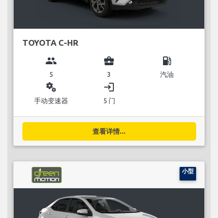
TOYOTA C-HR
group
business_center
local_gas_station
5
3
汽油
miscellaneous_services
login
手动变速器
5 门
查看详情...
小型