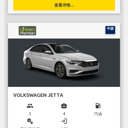
查看详情...
中级
VOLKSWAGEN JETTA
group
business_center
local_gas_station
5
4
汽油
miscellaneous_services
login