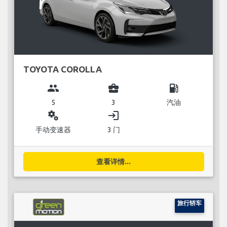
TOYOTA COROLLA
group
business_center
local_gas_station
5
3
汽油
miscellaneous_services
login
手动变速器
3 门
查看详情...
旅行轿车