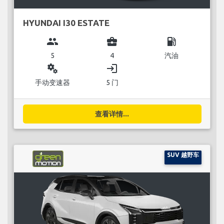
HYUNDAI I30 ESTATE
group
business_center
local_gas_station
5
4
汽油
miscellaneous_services
login
手动变速器
5 门
查看详情...
SUV 越野车