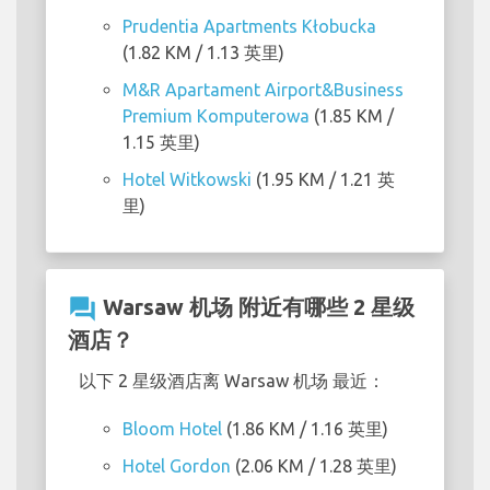
Prudentia Apartments Kłobucka
(1.82 KM / 1.13 英里)
M&R Apartament Airport&Business
Premium Komputerowa
(1.85 KM /
1.15 英里)
Hotel Witkowski
(1.95 KM / 1.21 英
里)
question_answer
Warsaw 机场 附近有哪些 2 星级
酒店？
以下 2 星级酒店离 Warsaw 机场 最近：
Bloom Hotel
(1.86 KM / 1.16 英里)
Hotel Gordon
(2.06 KM / 1.28 英里)