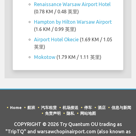
Renaissance Warsaw Airport Hotel
(0.78 KM / 0.48 英里)
Hampton by Hilton Warsaw Airport
(1.6 KM / 0.99 英里)
Airport Hotel Okecie
(1.69 KM / 1.05
英里)
Mokotow
(1.79 KM / 1.11 英里)
Home
航班
汽车租赁
机场接送
停车
酒店
信息与新闻
免责声明
隐私
网站地图
COPYRIGHT © 2026 Try Quantum OU trading as
"TripTQ" and warsawchopinairport.com (also known as