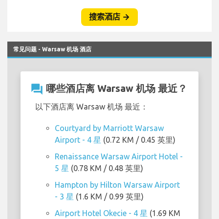
常见问题 - Warsaw 机场 酒店
question_answer
哪些酒店离 Warsaw 机场 最近？
以下酒店离 Warsaw 机场 最近：
Courtyard by Marriott Warsaw
Airport - 4 星
(0.72 KM / 0.45 英里)
Renaissance Warsaw Airport Hotel -
5 星
(0.78 KM / 0.48 英里)
Hampton by Hilton Warsaw Airport
- 3 星
(1.6 KM / 0.99 英里)
Airport Hotel Okecie - 4 星
(1.69 KM