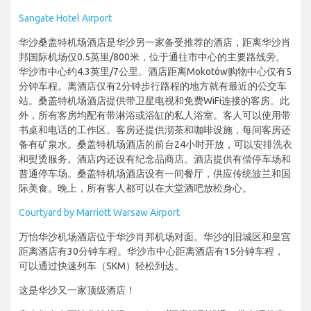
Sangate Hotel Airport
华沙桑盖特机场酒店是华沙另一家备受推荐的酒店，距离华沙肖
邦国际机场仅0.5英里/800米，位于通往市中心的主要路线旁。
华沙市中心约4.3英里/7公里。酒店距离Mokotów购物中心仅有5
分钟车程。离酒店仅有2分钟步行路程的地方就有最近的公交车
站。桑盖特机场酒店提供带卫星电视和免费WiFi连接的客房。此
外，所有客房均配有带淋浴或浴缸的私人浴室。客人可以使用带
书桌和电话的工作区。客房还提供沏茶和咖啡设施，每间客房还
备有矿泉水。桑盖特机场酒店的前台24小时开放，可以安排洗衣
和熨烫服务。酒店内还设有纪念品商店。酒店提供有偿停车场和
普通停车场。桑盖特机场酒店设有一间餐厅，供应传统波兰和国
际美食。晚上，所有客人都可以在大堂酒吧放松身心。
Courtyard by Marriott Warsaw Airport
万怡华沙机场酒店位于华沙肖邦机场对面。华沙的旧城区和皇宫
距离酒店有30分钟车程。华沙市中心距离酒店有15分钟车程，
可以通过快速列车（SKM）轻松到达。
这是华沙又一家顶级酒店！