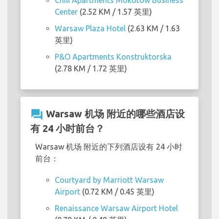
Chill Apartments Mokotów Business
Center
(2.52 KM / 1.57 英里)
Warsaw Plaza Hotel
(2.63 KM / 1.63
英里)
P&O Apartments Konstruktorska
(2.78 KM / 1.72 英里)
question_answer
Warsaw 机场 附近的哪些酒店设
有 24 小时前台？
Warsaw 机场 附近的下列酒店设有 24 小时
前台：
Courtyard by Marriott Warsaw
Airport
(0.72 KM / 0.45 英里)
Renaissance Warsaw Airport Hotel