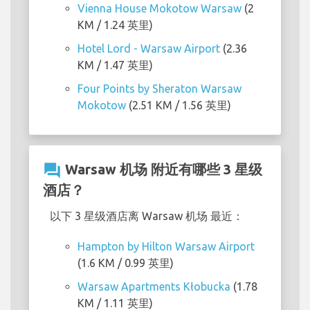
Vienna House Mokotow Warsaw
(2
KM / 1.24 英里)
Hotel Lord - Warsaw Airport
(2.36
KM / 1.47 英里)
Four Points by Sheraton Warsaw
Mokotow
(2.51 KM / 1.56 英里)
question_answer
Warsaw 机场 附近有哪些 3 星级
酒店？
以下 3 星级酒店离 Warsaw 机场 最近：
Hampton by Hilton Warsaw Airport
(1.6 KM / 0.99 英里)
Warsaw Apartments Kłobucka
(1.78
KM / 1.11 英里)