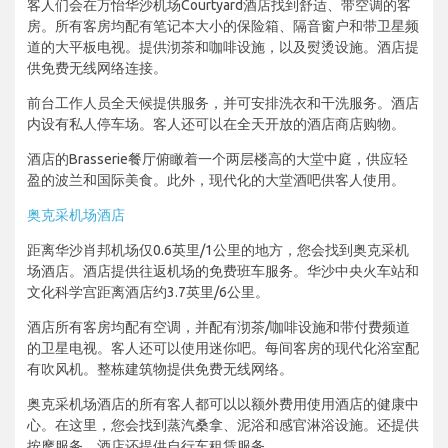
客人们会在万怡华沙机场Courtyard酒店找到舒适、带空调的客
房。所有客房均配有笔记本大小的保险箱、隔音窗户和带卫星频
道的大平板电视。提供沏茶和咖啡设施，以及熨烫设施。酒店提
供免费无线网络连接。
前台工作人员全天候提供服务，并可安排洗衣和干洗服务。酒店
内设有私人停车场。客人还可以在全天开放的酒店商店购物。
酒店的Brasserie餐厅俯瞰着一个两层楼高的大堂中庭，供应轻
盈的波兰和国际美食。此外，现代化的大堂酒吧供客人使用。
奥克采机场酒店
距离华沙肖邦机场仅0.6英里/1公里的地方，您会找到奥克采机
场酒店。酒店提供往返机场的免费班车服务。华沙中央火车站和
文化科学宫距离酒店约3.7英里/6公里。
酒店所有客房均配有空调，并配有沏茶/咖啡设施和带付费频道
的卫星电视。客人还可以使用迷你吧。每间客房的现代化浴室配
有吹风机。整栋建筑物提供免费无线网络。
奥克采机场酒店的所有客人都可以以额外费用使用酒店的健康中
心。在这里，您会找到蒸汽桑拿、泥浴和感官淋浴设施。还提供
按摩服务。酒店还提供自行车租赁服务。