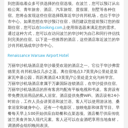
到您面临着众多可供选择的住宿选项。在波兰，您可以预订从出
租公寓、青年旅舍、酒店、汽车旅馆、度假屋、别墅等各种住
宿。您将会发现这些住宿选择既靠近华沙肖邦机场，也位于华沙
市中心。如果您想在华沙预订住宿，强烈建议您提前预订您的假
期住宿，您可以在
booking.com
上使用筛选器来满足您的需求。
通过这种方式，您可以在访问波兰的华沙时为自己和同行伴侣找
到完美的住宿。以下是一些推荐的酒店，这些酒店靠近波兰的华
沙肖邦机场或华沙市中心。
Renaissance Warsaw Airport Hotel
万丽华沙机场酒店是华沙最受欢迎的酒店之一。它位于华沙弗雷
德里克·肖邦机场仅几步之遥。离住宿地点3.7英里/6公里处是皇
家瓦申基公园，而距离酒店4.3英里/7公里处是文化与科学宫。
万丽华沙机场酒店隶属于万豪国际连锁酒店，在华沙提供住宿。
万丽华沙机场酒店的所有客房均配有平板电视和书桌。客房设有
带免费洗浴用品的私人浴室。酒店提供免费WiFi。酒店设有24小
时前台，工作人员会讲英语和波兰语。客人可以使用游泳池、桑
拿浴室和健身中心。还有一个电影区，放映电影和体育节目。早
餐每天早上5:00开始供应自助餐和点菜选项。酒店餐厅供应传统
波兰美食并加入现代元素。客人还可以在金酒吧享用当地食材，
调酒师会组织晚间表演。