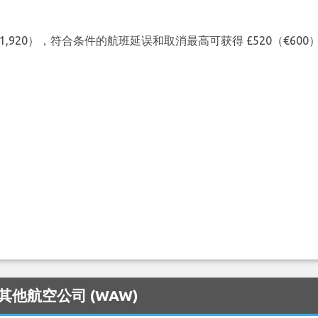
（€1,920），符合条件的航班延误和取消最高可获得 £520（€6
的其他航空公司 (WAW)