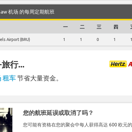
 Warsaw 机场 的每周定期航班
一
二
三
四
els Airport (BRU)
1
1
0
1
行...
场 租车
节省大量资金。
您的航班延误或取消了吗？
您可能有资格在您的聚会中每人获得高达 600 欧元