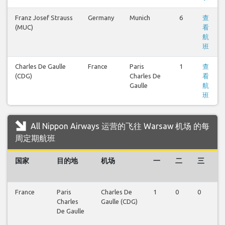
Franz Josef Strauss
Germany
Munich
6
查
(MUC)
看
航
班
Charles De Gaulle
France
Paris
1
查
(CDG)
Charles De
看
Gaulle
航
班
All Nippon Airways 运营的飞往 Warsaw 机场 的每
周定期航班
国家
目的地
机场
一
二
三
France
Paris
Charles De
1
0
0
0
Charles
Gaulle (CDG)
De Gaulle