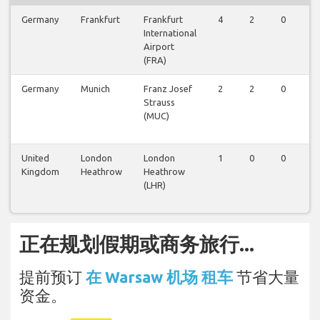
Germany
Frankfurt
Frankfurt
4
2
0
0
International
Airport
(FRA)
Germany
Munich
Franz Josef
2
2
0
0
Strauss
(MUC)
United
London
London
1
0
0
0
Kingdom
Heathrow
Heathrow
(LHR)
正在规划假期或商务旅行...
提前预订
在 Warsaw 机场 租车
节省大量
资金。