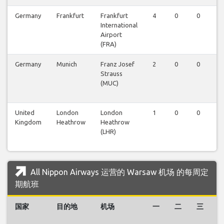
Germany
Frankfurt
Frankfurt
4
0
0
0
International
Airport
(FRA)
Germany
Munich
Franz Josef
2
0
0
0
Strauss
(MUC)
United
London
London
1
0
0
0
Kingdom
Heathrow
Heathrow
(LHR)
All Nippon Airways 运营的 Warsaw 机场 的每周定
期航班
国家
目的地
机场
一
二
三