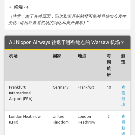
终端 - a
（注意：由于各种原因，到达和离开航站楼可能并且确实会发生
变化 - 请始终查看机场的到达和离开屏幕）
”
All Nippon Airways 往返于哪些地点的 Warsaw 机场？
机场
国家
地点
每
航
周
班
航
班
Frankfurt
Germany
Frankfurt
10
查
International
看
Airport (FRA)
航
班
London Heathrow
United
London
2
查
(LHR)
Kingdom
Heathrow
看
航
班