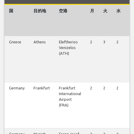
国
目的地
空港
月
火
水
木
Greece
Athens
Eleftherios
2
3
2
3
Venizelos
(ATH)
Germany
Frankfurt
Frankfurt
2
2
2
2
International
Airport
(FRA)
Germany
Munich
Franz Josef
2
2
2
2