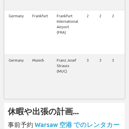
Germany
Frankfurt
Frankfurt
2
2
2
2
International
Airport
(FRA)
Germany
Munich
Franz Josef
3
3
3
3
Strauss
(MUC)
休暇や出張の計画...
事前予約
Warsaw 空港 でのレンタカー