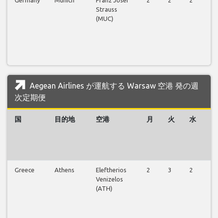
Strauss
(MUC)
Aegean Airlines が運航する Warsaw 空港 発の週
次定期便
国
目的地
空港
月
火
水
木
Greece
Athens
Eleftherios
2
3
2
3
Venizelos
(ATH)