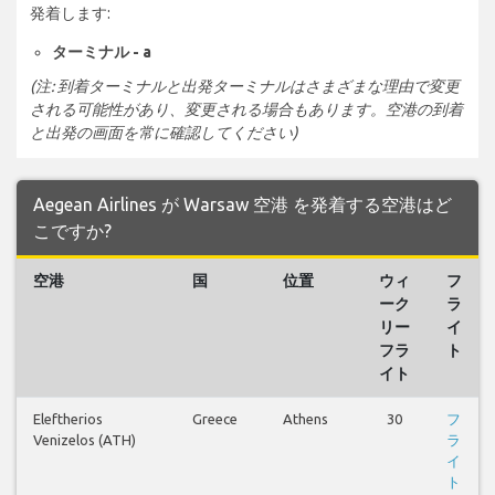
発着します:
ターミナル - a
(注: 到着ターミナルと出発ターミナルはさまざまな理由で変更
される可能性があり、変更される場合もあります。空港の到着
と出発の画面を常に確認してください)
Aegean Airlines が Warsaw 空港 を発着する空港はど
こですか?
空港
国
位置
ウィ
フ
ーク
ラ
リー
イ
フラ
ト
イト
Eleftherios
Greece
Athens
30
フ
Venizelos (ATH)
ラ
イ
ト