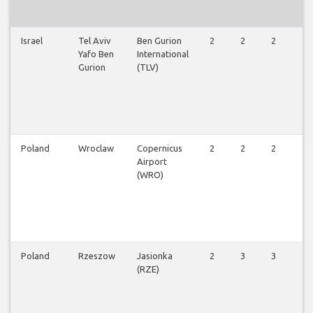
Israel
Tel Aviv
Ben Gurion
2
2
2
2
Yafo Ben
International
Gurion
(TLV)
Poland
Wroclaw
Copernicus
2
2
2
2
Airport
(WRO)
Poland
Rzeszow
Jasionka
2
3
3
2
(RZE)