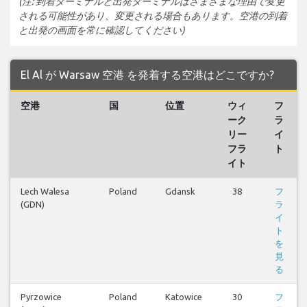
(注: 到着ターミナルと出発ターミナルはさまざまな理由で変更
される可能性があり、変更される場合もあります。空港の到着
と出発の画面を常に確認してください)
El Al が Warsaw 空港 を発着する空港はどこですか?
空港
国
位置
ウィ
フ
ーク
ラ
リー
イ
フラ
ト
イト
Lech Walesa
Poland
Gdansk
38
フ
(GDN)
ラ
イ
ト
を
見
る
Pyrzowice
Poland
Katowice
30
フ