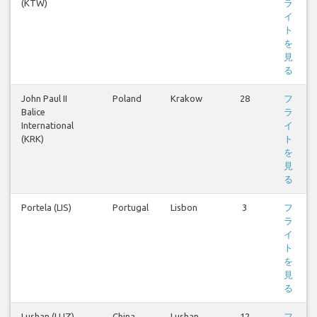
(KTW)
ラ
イ
ト
を
見
る
John Paul II
Poland
Krakow
28
フ
Balice
ラ
International
イ
(KRK)
ト
を
見
る
Portela (LIS)
Portugal
Lisbon
3
フ
ラ
イ
ト
を
見
る
Lushan (LUZ)
China
Lushan
12
フ