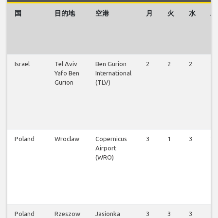
国
目的地
空港
月
火
水
木
Israel
Tel Aviv
Ben Gurion
2
2
2
2
Yafo Ben
International
Gurion
(TLV)
Poland
Wroclaw
Copernicus
3
1
3
2
Airport
(WRO)
Poland
Rzeszow
Jasionka
3
3
3
2