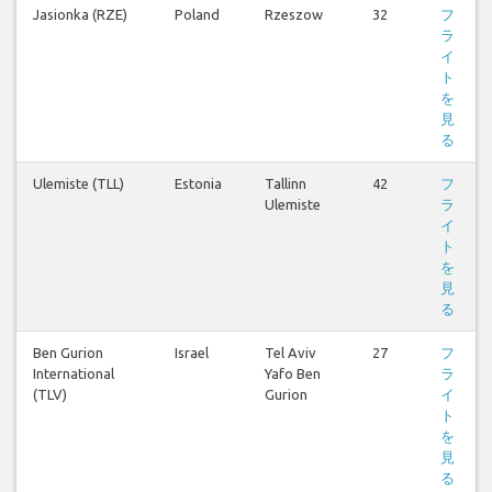
Jasionka (RZE)
Poland
Rzeszow
32
フ
ラ
イ
ト
を
見
る
Ulemiste (TLL)
Estonia
Tallinn
42
フ
Ulemiste
ラ
イ
ト
を
見
る
Ben Gurion
Israel
Tel Aviv
27
フ
International
Yafo Ben
ラ
(TLV)
Gurion
イ
ト
を
見
る