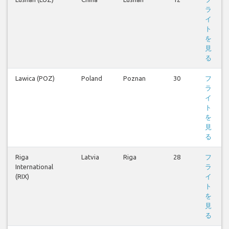
ラ
イ
ト
を
見
る
Lawica (POZ)
Poland
Poznan
30
フ
ラ
イ
ト
を
見
る
Riga
Latvia
Riga
28
フ
International
ラ
(RIX)
イ
ト
を
見
る