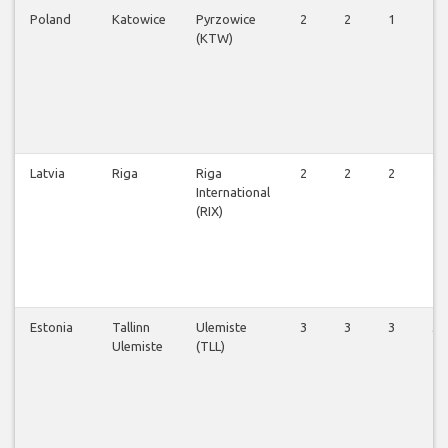
Poland
Katowice
Pyrzowice
2
2
1
1
(KTW)
Latvia
Riga
Riga
2
2
2
2
International
(RIX)
Estonia
Tallinn
Ulemiste
3
3
3
3
Ulemiste
(TLL)