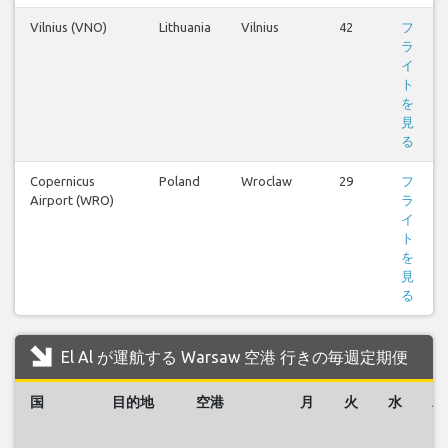
Vilnius (VNO)
Lithuania
Vilnius
42
フ
ラ
イ
ト
を
見
る
Copernicus
Poland
Wroclaw
29
フ
Airport (WRO)
ラ
イ
ト
を
見
る
El Al が運航する Warsaw 空港 行きの毎週定期便
国
目的地
空港
月
火
水
木