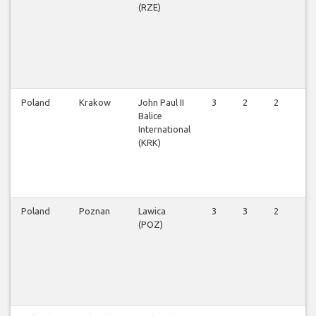
(RZE)
Poland
Krakow
John Paul II
3
2
2
1
Balice
International
(KRK)
Poland
Poznan
Lawica
3
3
2
2
(POZ)