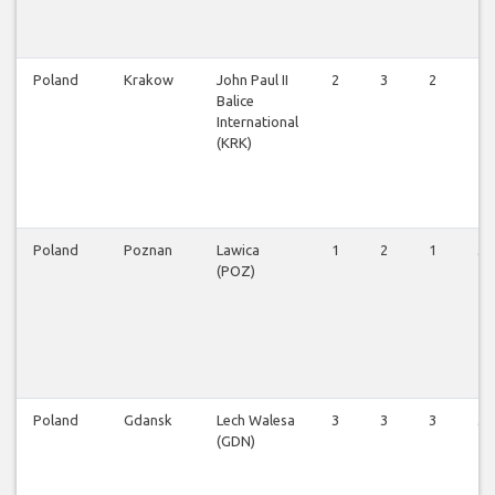
Poland
Krakow
John Paul II
2
3
2
2
Balice
International
(KRK)
Poland
Poznan
Lawica
1
2
1
3
(POZ)
Poland
Gdansk
Lech Walesa
3
3
3
3
(GDN)