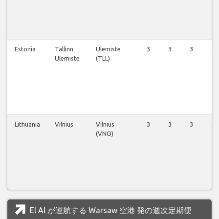
Estonia
Tallinn
Ulemiste
3
3
3
3
Ulemiste
(TLL)
Lithuania
Vilnius
Vilnius
3
3
3
3
(VNO)
El Al が運航する Warsaw 空港 発の週次定期便