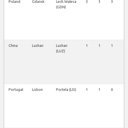
Poland
Gdansk
Lech Walesa
3
3
3
2
(GDN)
China
Lushan
Lushan
1
1
1
1
(LUZ)
Portugal
Lisbon
Portela (LIS)
1
1
0
1