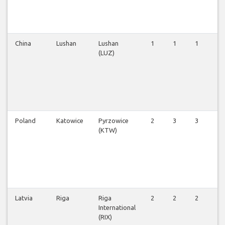
China
Lushan
Lushan
1
1
1
1
(LUZ)
Poland
Katowice
Pyrzowice
2
3
3
2
(KTW)
Latvia
Riga
Riga
2
2
2
2
International
(RIX)