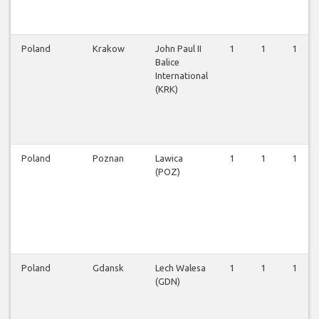
Poland
Krakow
John Paul II
1
1
1
Balice
International
(KRK)
Poland
Poznan
Lawica
1
1
1
(POZ)
Poland
Gdansk
Lech Walesa
1
1
1
(GDN)