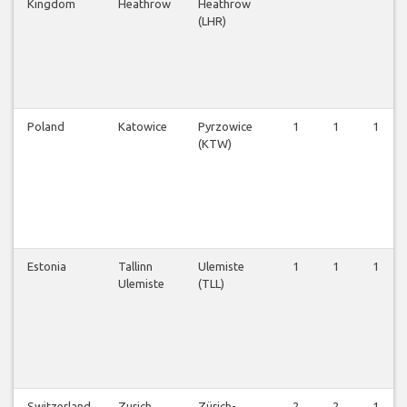
Kingdom
Heathrow
Heathrow
(LHR)
Poland
Katowice
Pyrzowice
1
1
1
(KTW)
Estonia
Tallinn
Ulemiste
1
1
1
Ulemiste
(TLL)
Switzerland
Zurich
Zürich-
2
2
1