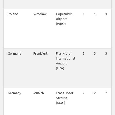
Poland
Wroclaw
Copernicus
1
1
1
Airport
(WRO)
Germany
Frankfurt
Frankfurt
3
3
3
International
Airport
(FRA)
Germany
Munich
Franz Josef
2
2
2
Strauss
(MUC)