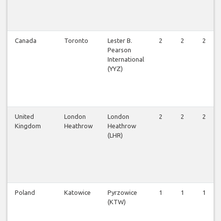
Canada
Toronto
Lester B.
2
2
2
Pearson
International
(YYZ)
United
London
London
2
2
2
Kingdom
Heathrow
Heathrow
(LHR)
Poland
Katowice
Pyrzowice
1
1
1
(KTW)