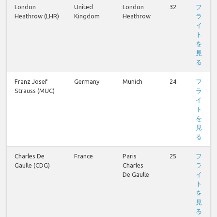
London
United
London
32
フ
Heathrow (LHR)
Kingdom
Heathrow
ラ
イ
ト
を
見
る
Franz Josef
Germany
Munich
24
フ
Strauss (MUC)
ラ
イ
ト
を
見
る
Charles De
France
Paris
25
フ
Gaulle (CDG)
Charles
ラ
De Gaulle
イ
ト
を
見
る