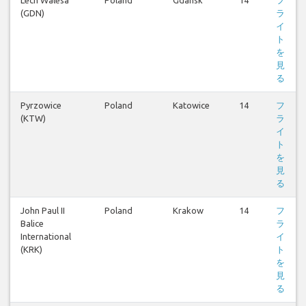
(GDN)
ラ
イ
ト
を
見
る
Pyrzowice
Poland
Katowice
14
フ
(KTW)
ラ
イ
ト
を
見
る
John Paul II
Poland
Krakow
14
フ
Balice
ラ
International
イ
(KRK)
ト
を
見
る