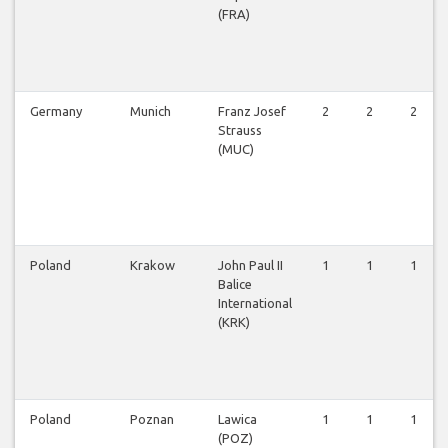
(FRA)
Germany
Munich
Franz Josef
2
2
2
Strauss
(MUC)
Poland
Krakow
John Paul II
1
1
1
Balice
International
(KRK)
Poland
Poznan
Lawica
1
1
1
(POZ)