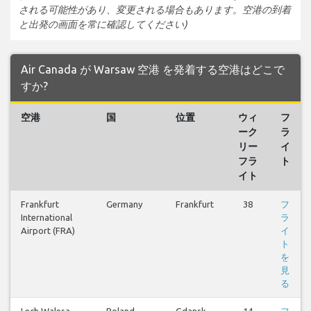
される可能性があり、変更される場合もあります。空港の到着
と出発の画面を常に確認してください)
Air Canada が Warsaw 空港 を発着する空港はどこで
すか?
空港
国
位置
ウィ
フ
ーク
ラ
リー
イ
フラ
ト
イト
Frankfurt
Germany
Frankfurt
38
フ
International
ラ
Airport (FRA)
イ
ト
を
見
る
Lech Walesa
Poland
Gdansk
14
フ