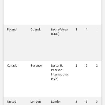
Poland
Gdansk
Lech Walesa
1
1
1
(GDN)
Canada
Toronto
Lester B.
2
2
2
Pearson
International
(YYZ)
United
London
London
3
3
3