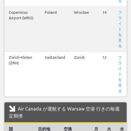
る
Copernicus
Poland
Wroclaw
14
フ
Airport (WRO)
ラ
イ
ト
を
見
る
Zürich-Kloten
Switzerland
Zurich
12
フ
(ZRH)
ラ
イ
ト
を
見
る
Air Canada が運航する Warsaw 空港 行きの毎週
定期便
国
目的地
空港
月
火
水