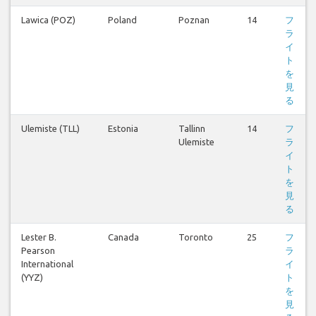
Lawica (POZ)
Poland
Poznan
14
フ
ラ
イ
ト
を
見
る
Ulemiste (TLL)
Estonia
Tallinn
14
フ
Ulemiste
ラ
イ
ト
を
見
る
Lester B.
Canada
Toronto
25
フ
Pearson
ラ
International
イ
(YYZ)
ト
を
見