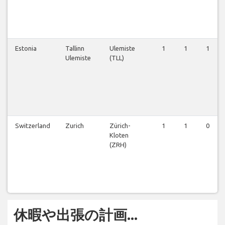
Estonia
Tallinn
Ulemiste
1
1
1
Ulemiste
(TLL)
Switzerland
Zurich
Zürich-
1
1
0
Kloten
(ZRH)
休暇や出張の計画...