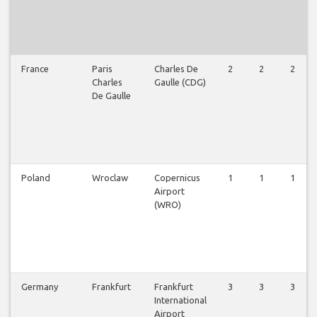
France
Paris
Charles De
2
2
2
Charles
Gaulle (CDG)
De Gaulle
Poland
Wroclaw
Copernicus
1
1
1
Airport
(WRO)
Germany
Frankfurt
Frankfurt
3
3
3
International
Airport