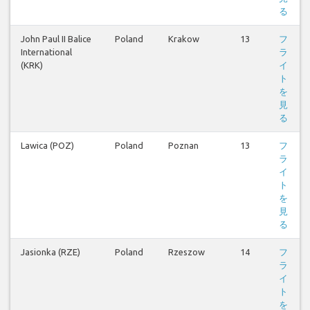
る
John Paul II Balice
Poland
Krakow
13
フ
International
ラ
(KRK)
イ
ト
を
見
る
Lawica (POZ)
Poland
Poznan
13
フ
ラ
イ
ト
を
見
る
Jasionka (RZE)
Poland
Rzeszow
14
フ
ラ
イ
ト
を