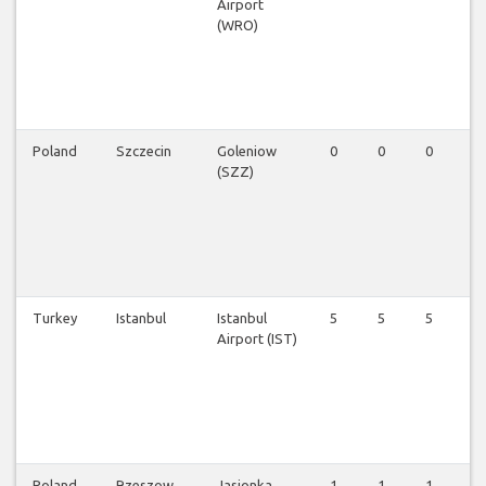
Airport
(WRO)
Poland
Szczecin
Goleniow
0
0
0
1
(SZZ)
Turkey
Istanbul
Istanbul
5
5
5
5
Airport (IST)
Poland
Rzeszow
Jasionka
1
1
1
1