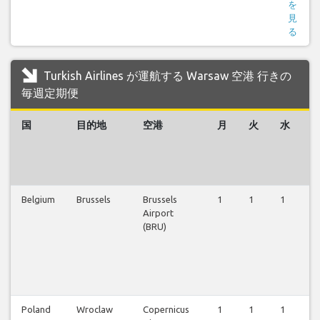
を
見
る
Turkish Airlines が運航する Warsaw 空港 行きの
毎週定期便
国
目的地
空港
月
火
水
Belgium
Brussels
Brussels
1
1
1
1
Airport
(BRU)
Poland
Wroclaw
Copernicus
1
1
1
1