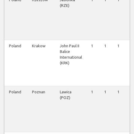
(RZE)
Poland
Krakow
John Paul II
1
1
1
1
Balice
International
(KRK)
Poland
Poznan
Lawica
1
1
1
1
(POZ)