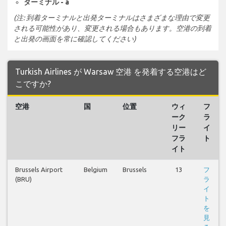
ターミナル - a
(注: 到着ターミナルと出発ターミナルはさまざまな理由で変更
される可能性があり、変更される場合もあります。空港の到着
と出発の画面を常に確認してください)
Turkish Airlines が Warsaw 空港 を発着する空港はど
こですか?
空港
国
位置
ウィ
フ
ーク
ラ
リー
イ
フラ
ト
イト
Brussels Airport
Belgium
Brussels
13
フ
(BRU)
ラ
イ
ト
を
見