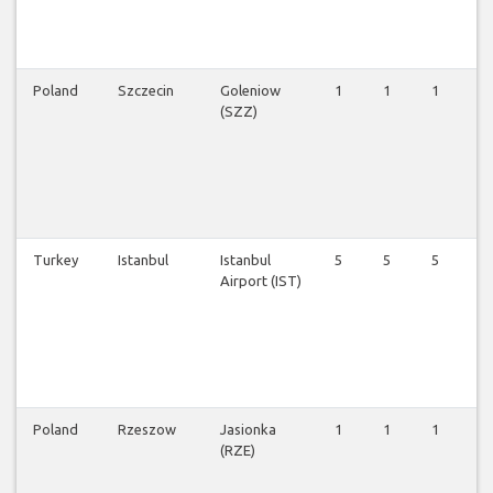
Poland
Szczecin
Goleniow
1
1
1
1
(SZZ)
Turkey
Istanbul
Istanbul
5
5
5
5
Airport (IST)
Poland
Rzeszow
Jasionka
1
1
1
1
(RZE)