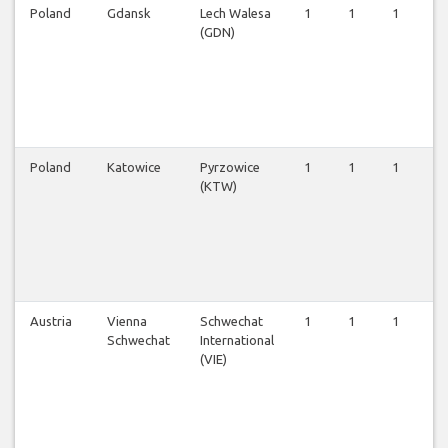
Poland
Gdansk
Lech Walesa
1
1
1
1
(GDN)
Poland
Katowice
Pyrzowice
1
1
1
1
(KTW)
Austria
Vienna
Schwechat
1
1
1
1
Schwechat
International
(VIE)