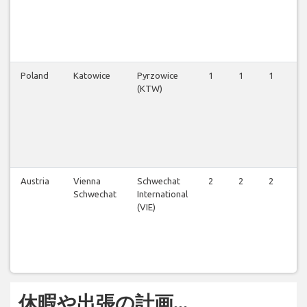
Poland
Katowice
Pyrzowice
1
1
1
1
(KTW)
Austria
Vienna
Schwechat
2
2
2
2
Schwechat
International
(VIE)
休暇や出張の計画...