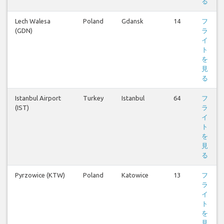
る
Lech Walesa
Poland
Gdansk
14
フ
(GDN)
ラ
イ
ト
を
見
る
Istanbul Airport
Turkey
Istanbul
64
フ
(IST)
ラ
イ
ト
を
見
る
Pyrzowice (KTW)
Poland
Katowice
13
フ
ラ
イ
ト
を
見