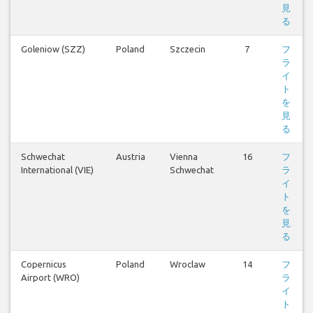
見
る
Goleniow (SZZ)
Poland
Szczecin
7
フ
ラ
イ
ト
を
見
る
Schwechat
Austria
Vienna
16
フ
International (VIE)
Schwechat
ラ
イ
ト
を
見
る
Copernicus
Poland
Wroclaw
14
フ
Airport (WRO)
ラ
イ
ト