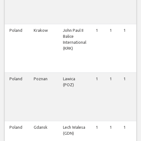
Poland
Krakow
John Paul II
1
1
1
1
Balice
International
(KRK)
Poland
Poznan
Lawica
1
1
1
1
(POZ)
Poland
Gdansk
Lech Walesa
1
1
1
1
(GDN)