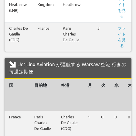
Heathrow
Kingdom
Heathrow
イト
(LHR)
を見
る
Charles De
France
Paris
3
フラ
Gaulle
Charles
イト
(CDG)
De Gaulle
を見
る
Jet Linx Aviation が運航する Warsaw 空港 行きの
毎週定期便
国
目的地
空港
月
火
水
木
France
Paris
Charles
1
0
0
0
Charles
De Gaulle
De Gaulle
(CDG)