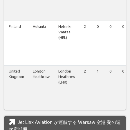
Finland
Helsinki
Helsinki
2
0
0
0
Vantaa
(HEL)
United
London
London
2
1
0
0
Kingdom
Heathrow
Heathrow
(LHR)
Jet Linx Aviation が運航する Warsaw 空港 発の週
次定期便