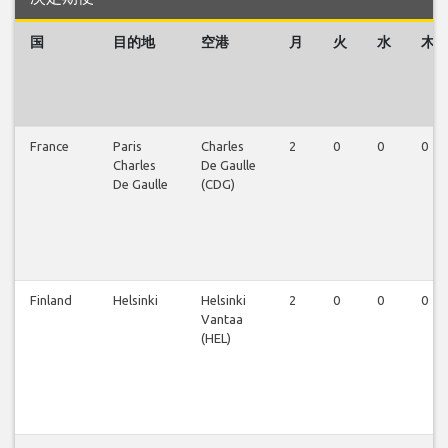
国
目的地
空港
月
火
水
木
France
Paris
Charles
2
0
0
0
Charles
De Gaulle
De Gaulle
(CDG)
Finland
Helsinki
Helsinki
2
0
0
0
Vantaa
(HEL)