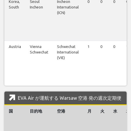
Korea,
Seoul
Incheon
0
0
0
0
South
Incheon
International
(ICN)
Austria
Vienna
Schwechat
1
0
0
1
Schwechat
International
(VIE)
EVA Air が運航する Warsaw 空港 発の週次定期便
国
目的地
空港
月
火
水
木