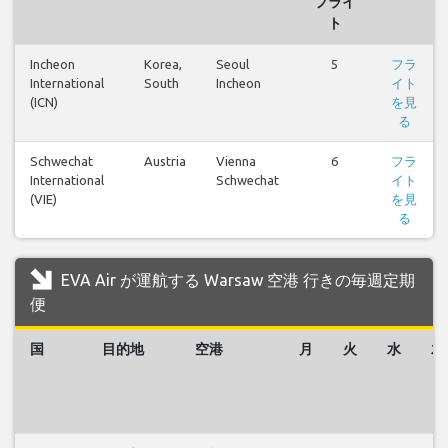
フライ
ト
Incheon
Korea,
Seoul
5
フラ
International
South
Incheon
イト
(ICN)
を見
る
Schwechat
Austria
Vienna
6
フラ
International
Schwechat
イト
(VIE)
を見
る
EVA Air が運航する Warsaw 空港 行きの毎週定期
便
国
目的地
空港
月
火
水
木