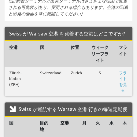
(注: 到着ターミナルと出発ターミナルはさまざまな理由で変更
される可能性があり、変更される場合もあります。空港の到着
と出発の画面を常に確認してください)
Swiss が Warsaw 空港 を発着する空港はどこですか?
空港
国
位置
ウィーク
フラ
リーフラ
イト
イト
Zürich-
Switzerland
Zurich
5
フラ
Kloten
イト
(ZRH)
を見
る
Swiss が運航する Warsaw 空港 行きの毎週定期便
国
目的
空港
月
火
水
木
地