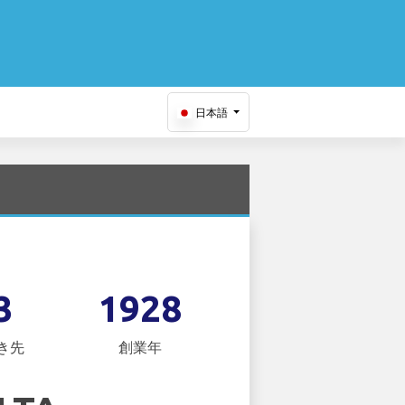
日本語
3
1928
き先
創業年