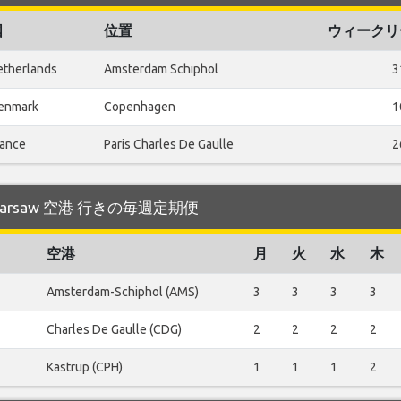
国
位置
ウィークリ
etherlands
Amsterdam Schiphol
3
enmark
Copenhagen
1
rance
Paris Charles De Gaulle
2
る Warsaw 空港 行きの毎週定期便
空港
月
火
水
木
Amsterdam-Schiphol (AMS)
3
3
3
3
Charles De Gaulle (CDG)
2
2
2
2
Kastrup (CPH)
1
1
1
2