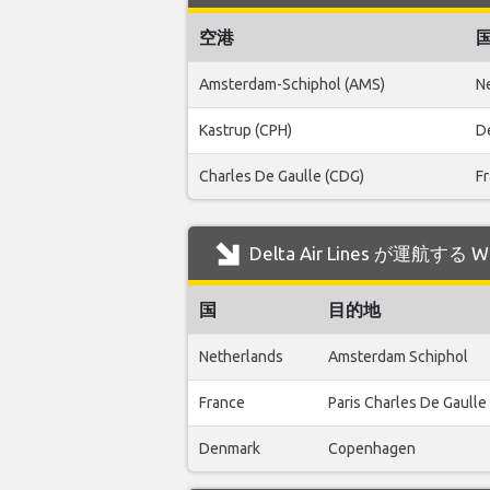
空港
Amsterdam-Schiphol (AMS)
N
Kastrup (CPH)
D
Charles De Gaulle (CDG)
F
Delta Air Lines が運航す
国
目的地
Netherlands
Amsterdam Schiphol
France
Paris Charles De Gaulle
Denmark
Copenhagen