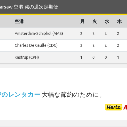
る Warsaw 空港 発の週次定期便
空港
月
火
水
木
Amsterdam-Schiphol (AMS)
2
2
2
2
Charles De Gaulle (CDG)
2
2
2
2
Kastrup (CPH)
1
0
0
1
.
港 でのレンタカー
大幅な節約のために。