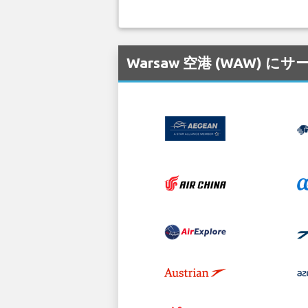
Warsaw 空港 (WAW