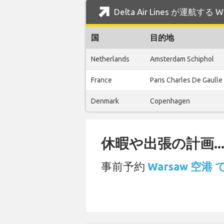
Delta Air Lines が運航す
国
目的地
Netherlands
Amsterdam Schiphol
France
Paris Charles De Gaulle
Denmark
Copenhagen
休暇や出張の計画..
事前予約
Warsaw 空