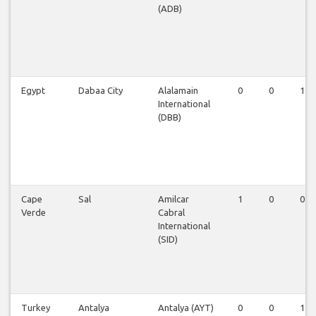
(ADB)
Egypt
Dabaa City
Alalamain
0
0
1
International
(DBB)
Cape
Sal
Amilcar
1
0
0
Verde
Cabral
International
(SID)
Turkey
Antalya
Antalya (AYT)
0
0
1