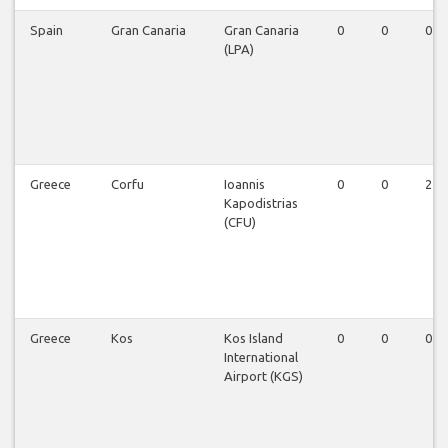
Spain
Gran Canaria
Gran Canaria
0
0
0
(LPA)
Greece
Corfu
Ioannis
0
0
2
Kapodistrias
(CFU)
Greece
Kos
Kos Island
0
0
0
International
Airport (KGS)