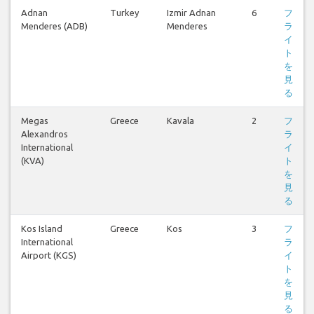
Adnan
Turkey
Izmir Adnan
6
フ
Menderes (ADB)
Menderes
ラ
イ
ト
を
見
る
Megas
Greece
Kavala
2
フ
Alexandros
ラ
International
イ
(KVA)
ト
を
見
る
Kos Island
Greece
Kos
3
フ
International
ラ
Airport (KGS)
イ
ト
を
見
る