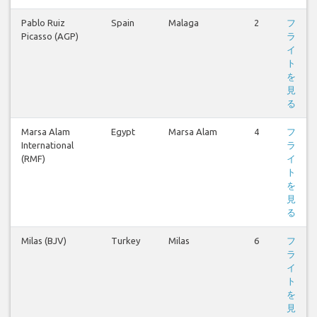
Pablo Ruiz
Spain
Malaga
2
フ
Picasso (AGP)
ラ
イ
ト
を
見
る
Marsa Alam
Egypt
Marsa Alam
4
フ
International
ラ
(RMF)
イ
ト
を
見
る
Milas (BJV)
Turkey
Milas
6
フ
ラ
イ
ト
を
見