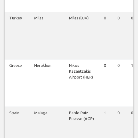
Turkey
Milas
Milas (BJV)
0
0
0
Greece
Heraklion
Nikos
0
0
1
Kazantzakis
Airport (HER)
Spain
Malaga
Pablo Ruiz
1
0
0
Picasso (AGP)