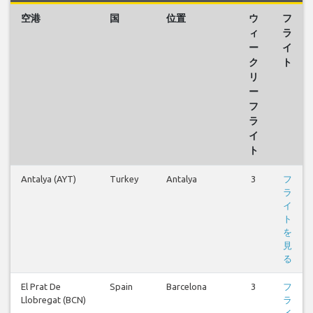
空港
国
位置
ウ
フ
ィ
ラ
ー
イ
ク
ト
リ
ー
フ
ラ
イ
ト
Antalya (AYT)
Turkey
Antalya
3
フ
ラ
イ
ト
を
見
る
El Prat De
Spain
Barcelona
3
フ
Llobregat (BCN)
ラ