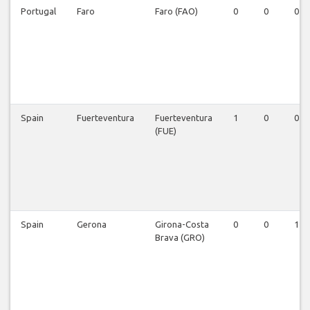
Portugal
Faro
Faro (FAO)
0
0
0
Spain
Fuerteventura
Fuerteventura
1
0
0
(FUE)
Spain
Gerona
Girona-Costa
0
0
1
Brava (GRO)