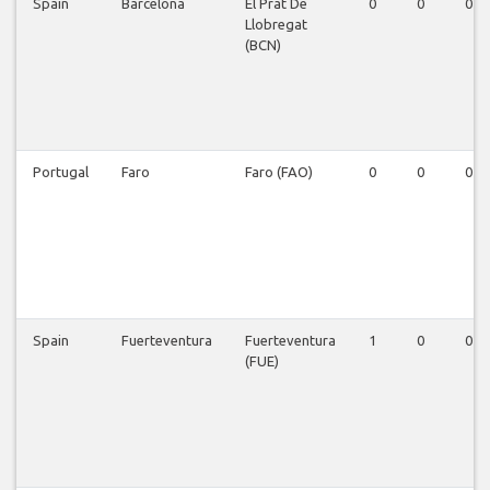
Spain
Barcelona
El Prat De
0
0
0
Llobregat
(BCN)
Portugal
Faro
Faro (FAO)
0
0
0
Spain
Fuerteventura
Fuerteventura
1
0
0
(FUE)