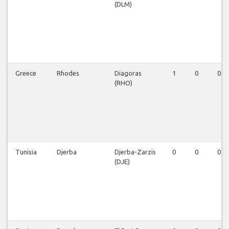
(DLM)
Greece
Rhodes
Diagoras
1
0
0
(RHO)
Tunisia
Djerba
Djerba-Zarzis
0
0
0
(DJE)