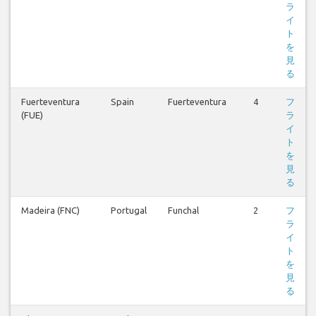
ラ
イ
ト
を
見
る
Fuerteventura
Spain
Fuerteventura
4
フ
(FUE)
ラ
イ
ト
を
見
る
Madeira (FNC)
Portugal
Funchal
2
フ
ラ
イ
ト
を
見
る