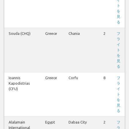
イ
ト
を
見
る
Souda (CHQ)
Greece
Chania
2
フ
ラ
イ
ト
を
見
る
Ioannis
Greece
Corfu
8
フ
Kapodistrias
ラ
(CFU)
イ
ト
を
見
る
Alalamain
Egypt
Dabaa City
2
フ
International
ラ