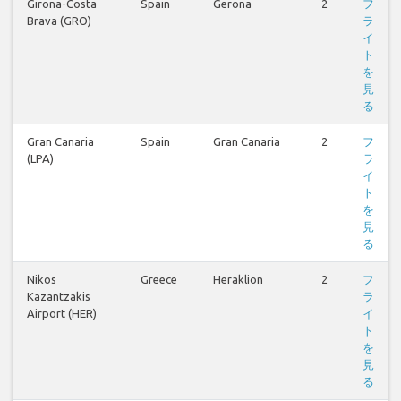
Girona-Costa
Spain
Gerona
2
フ
Brava (GRO)
ラ
イ
ト
を
見
る
Gran Canaria
Spain
Gran Canaria
2
フ
(LPA)
ラ
イ
ト
を
見
る
Nikos
Greece
Heraklion
2
フ
Kazantzakis
ラ
Airport (HER)
イ
ト
を
見
る