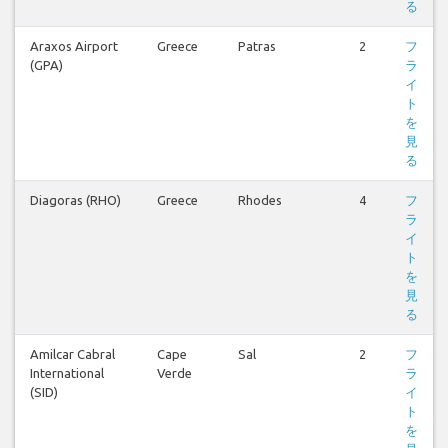
る
Araxos Airport
Greece
Patras
2
フ
(GPA)
ラ
イ
ト
を
見
る
Diagoras (RHO)
Greece
Rhodes
4
フ
ラ
イ
ト
を
見
る
Amilcar Cabral
Cape
Sal
2
フ
International
Verde
ラ
(SID)
イ
ト
を