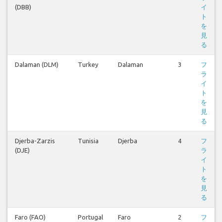
(DBB)
イ
ト
を
見
る
Dalaman (DLM)
Turkey
Dalaman
3
フ
ラ
イ
ト
を
見
る
Djerba-Zarzis
Tunisia
Djerba
4
フ
(DJE)
ラ
イ
ト
を
見
る
Faro (FAO)
Portugal
Faro
2
フ