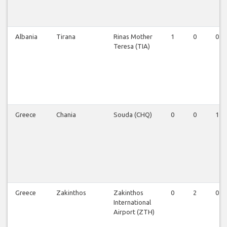
Albania
Tirana
Rinas Mother
1
0
0
Teresa (TIA)
Greece
Chania
Souda (CHQ)
0
0
1
Greece
Zakinthos
Zakinthos
0
2
0
International
Airport (ZTH)