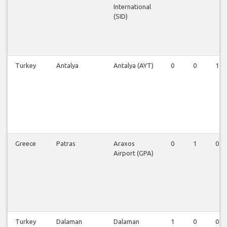
International
(SID)
Turkey
Antalya
Antalya (AYT)
0
0
1
Greece
Patras
Araxos
0
1
0
Airport (GPA)
Turkey
Dalaman
Dalaman
1
0
0