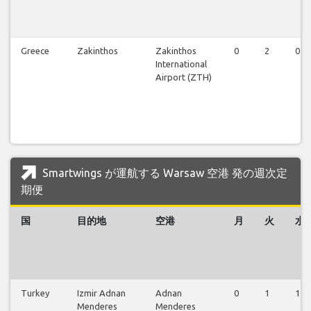
Greece
Zakinthos
Zakinthos
0
2
0
International
Airport (ZTH)
Smartwings が運航する Warsaw 空港 発の週次定
期便
国
目的地
空港
月
火
水
Turkey
Izmir Adnan
Adnan
0
1
1
Menderes
Menderes