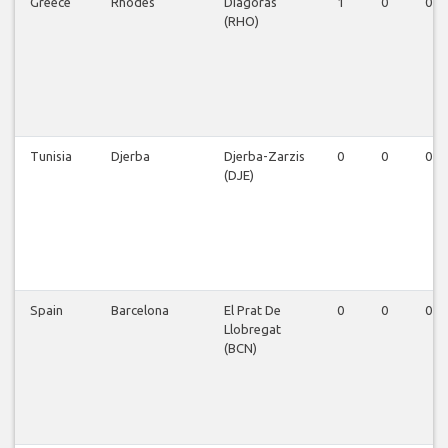
Greece
Rhodes
Diagoras
1
0
0
(RHO)
Tunisia
Djerba
Djerba-Zarzis
0
0
0
(DJE)
Spain
Barcelona
El Prat De
0
0
0
Llobregat
(BCN)