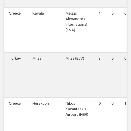
Greece
Kavala
Megas
1
0
0
Alexandros
International
(KVA)
Turkey
Milas
Milas (BJV)
2
0
0
Greece
Heraklion
Nikos
0
0
1
Kazantzakis
Airport (HER)