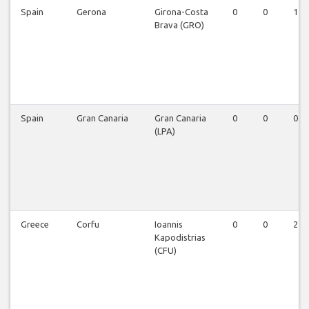
Spain
Gerona
Girona-Costa
0
0
1
Brava (GRO)
Spain
Gran Canaria
Gran Canaria
0
0
0
(LPA)
Greece
Corfu
Ioannis
0
0
2
Kapodistrias
(CFU)