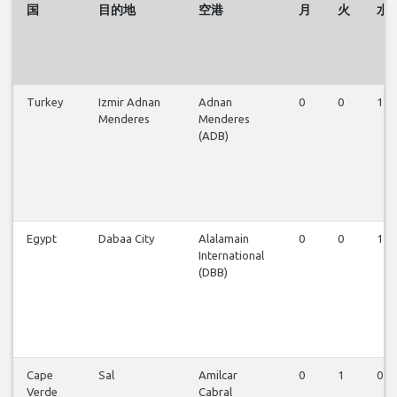
国
目的地
空港
月
火
水
Turkey
Izmir Adnan
Adnan
0
0
1
Menderes
Menderes
(ADB)
Egypt
Dabaa City
Alalamain
0
0
1
International
(DBB)
Cape
Sal
Amilcar
0
1
0
Verde
Cabral