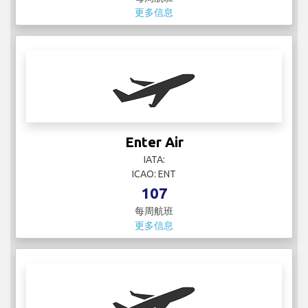
Enter Air
IATA:
ICAO: ENT
107
每周航班
更多信息
Ethiopian Airlines
IATA: ET
ICAO: ETH
29