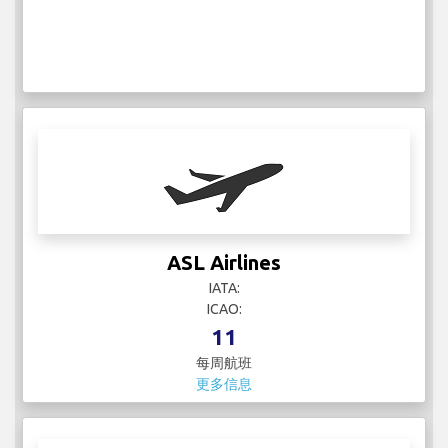
ASL Airlines
IATA:
ICAO:
11
每周航班
更多信息
Austrian Airlines
IATA:
ICAO:
56