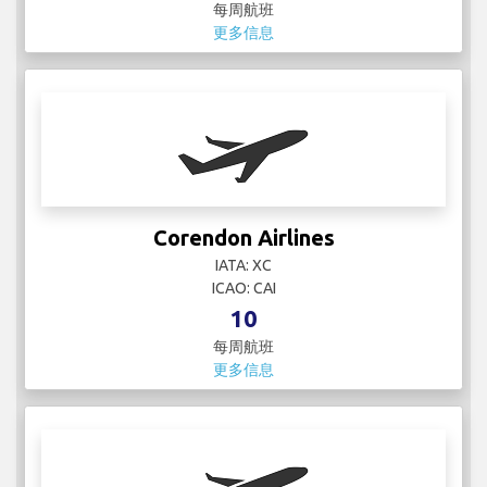
Corendon Airlines
IATA: XC
ICAO: CAI
10
每周航班
更多信息
Croatia Airlines
IATA: OU
ICAO: CTN
84