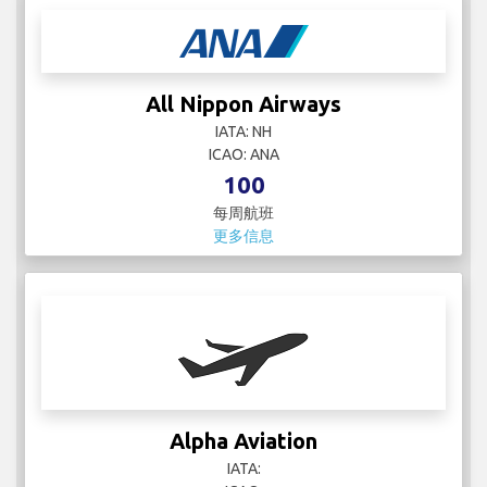
All Nippon Airways
IATA: NH
ICAO: ANA
100
每周航班
更多信息
Alpha Aviation
IATA:
ICAO:
8