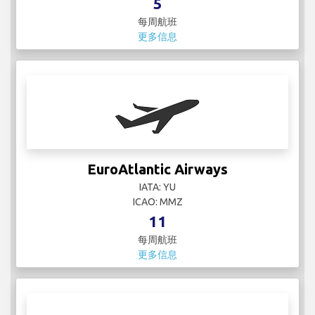
EuroAtlantic Airways
IATA: YU
ICAO: MMZ
11
每周航班
更多信息
Eurowings
IATA: EW
ICAO: EWG