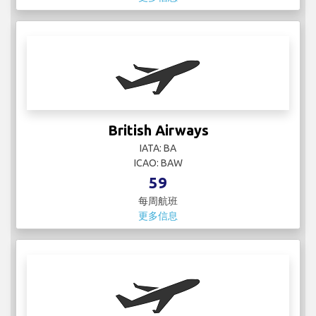
British Airways
IATA: BA
ICAO: BAW
59
每周航班
更多信息
Brussels Airlines
IATA: SN
ICAO: BEL
8
每周航班